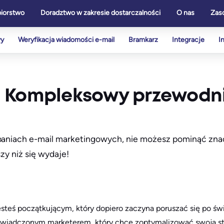
biorstwo
Doradztwo w zakresie dostarczalności
O nas
Zas
wy
Weryfikacja wiadomości e-mail
Bramkarz
Integracje
I
: Kompleksowy przewodn
mpaniach e-mail marketingowych, nie możesz pominąć znac
szy niż się wydaje!
esteś początkującym, który dopiero zaczyna poruszać się po św
oświadczonym marketerem, który chce zoptymalizować swoją st