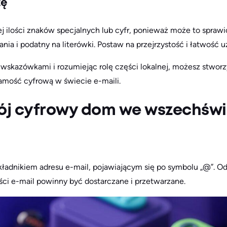
tę
j ilości znaków specjalnych lub cyfr, ponieważ może to sprawi
nia i podatny na literówki. Postaw na przejrzystość i łatwość u
wskazówkami i rozumiejąc rolę części lokalnej, możesz stworzy
amość cyfrową w świecie e-maili.
j cyfrowy dom we wszechświ
adnikiem adresu e-mail, pojawiającym się po symbolu „@”. Od
ści e-mail powinny być dostarczane i przetwarzane.