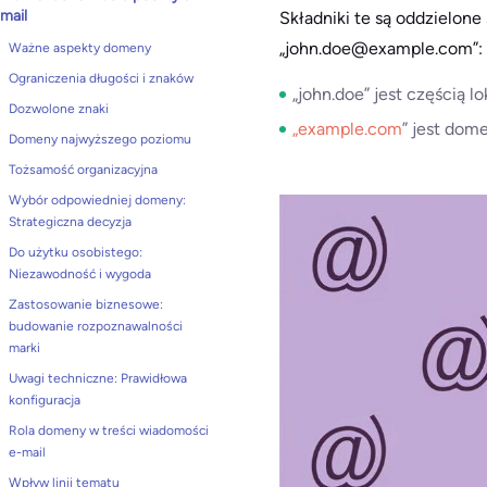
mail
Składniki te są oddzielone
„john.doe@example.com”:
Ważne aspekty domeny
Ograniczenia długości i znaków
„john.doe” jest częścią lo
Dozwolone znaki
„example.com
” jest dom
Domeny najwyższego poziomu
Tożsamość organizacyjna
Wybór odpowiedniej domeny:
Strategiczna decyzja
Do użytku osobistego:
Niezawodność i wygoda
Zastosowanie biznesowe:
budowanie rozpoznawalności
marki
Uwagi techniczne: Prawidłowa
konfiguracja
Rola domeny w treści wiadomości
e-mail
Wpływ linii tematu