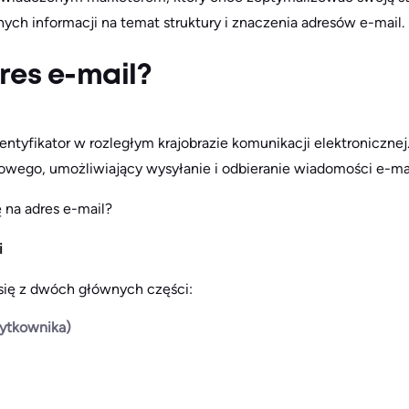
ych informacji na temat struktury i znaczenia adresów e-mail.
dres e-mail?
dentyfikator w rozległym krajobrazie komunikacji elektronicznej
wego, umożliwiający wysyłanie i odbieranie wiadomości e-mai
ę na adres e-mail?
i
 się z dwóch głównych części:
żytkownika)