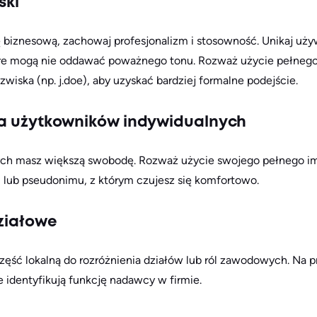
ski
ę biznesową, zachowaj profesjonalizm i stosowność. Unikaj u
óre mogą nie oddawać poważnego tonu. Rozważ użycie pełnego 
azwiska (np. j.doe), aby uzyskać bardziej formalne podejście.
la użytkowników indywidualnych
ch masz większą swobodę. Rozważ użycie swojego pełnego imi
 lub pseudonimu, z którym czujesz się komfortowo.
ziałowe
ęść lokalną do rozróżnienia działów lub ról zawodowych. Na 
e identyfikują funkcję nadawcy w firmie.