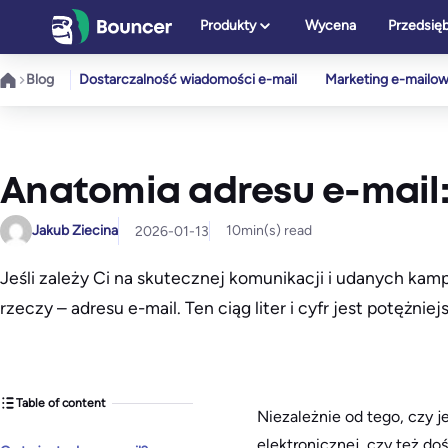
Przejdź
Produkty
Wycena
Przedsię
do
treści
Blog
Dostarczalność wiadomości e-mail
Marketing e-mailo
Anatomia adresu e-mail
Jakub Ziecina
10
min(s) read
2026-01-13
Jeśli zależy Ci na skutecznej komunikacji i udanych ka
rzeczy – adresu e-mail. Ten ciąg liter i cyfr jest potężniej
Table of content
Niezależnie od tego, czy j
elektronicznej, czy też d