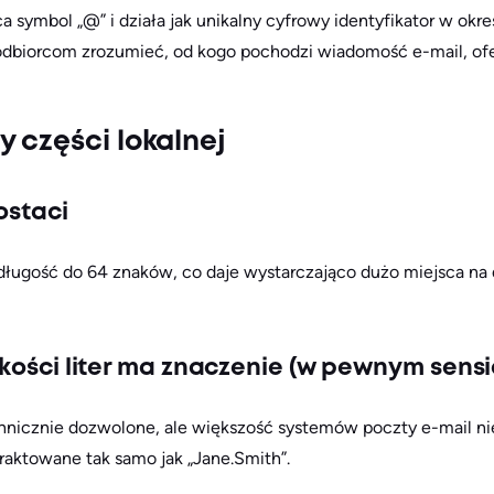
a symbol „@” i działa jak unikalny cyfrowy identyfikator w okr
 odbiorcom zrozumieć, od kogo pochodzi wiadomość e-mail, of
 części lokalnej
ostaci
ługość do 64 znaków, co daje wystarczająco dużo miejsca na
kości liter ma znaczenie (w pewnym sensi
echnicznie dozwolone, ale większość systemów poczty e-mail nie 
 traktowane tak samo jak „Jane.Smith”.