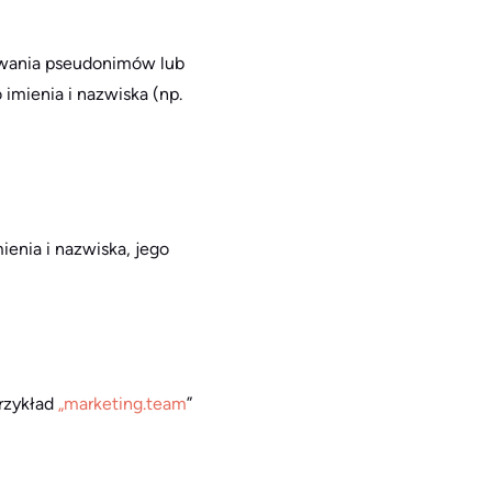
żywania pseudonimów lub
imienia i nazwiska (np.
enia i nazwiska, jego
przykład
„marketing.team
”