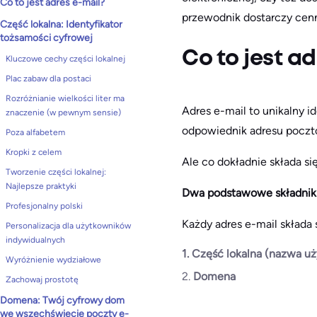
Co to jest adres e-mail?
przewodnik dostarczy cenn
Część lokalna: Identyfikator
tożsamości cyfrowej
Co to jest a
Kluczowe cechy części lokalnej
Plac zabaw dla postaci
Rozróżnianie wielkości liter ma
Adres e-mail to unikalny i
znaczenie (w pewnym sensie)
odpowiednik adresu poczto
Poza alfabetem
Kropki z celem
Ale co dokładnie składa si
Tworzenie części lokalnej:
Najlepsze praktyki
Dwa podstawowe składnik
Profesjonalny polski
Każdy adres e-mail składa
Personalizacja dla użytkowników
indywidualnych
1. Część lokalna (nazwa u
Wyróżnienie wydziałowe
2.
Domena
Zachowaj prostotę
Domena: Twój cyfrowy dom
we wszechświecie poczty e-