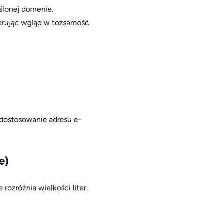
eślonej domenie.
erując wgląd w tożsamość
 dostosowanie adresu e-
e)
rozróżnia wielkości liter.