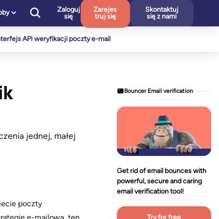
Zaloguj
Zarejes
Skontaktuj
oby
się
truj się
się z nami
nterfejs API weryfikacji poczty e-mail
ik
Bouncer Email verification
zenia jednej, małej
Get rid of email bounces with
powerful, secure and caring
email verification tool!
iecie poczty
rategię e-mailową, ten
Try for free