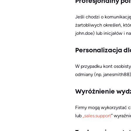
Profesjonalny pol
Jeśli chodzi o komunikacj
żartobliwych określeń, kt
john.doe) lub inicjałów i n
Personalizacja d
W przypadku kont osobisty
odmiany (np. janesmith88)
Wyróżnienie wyd
Firmy mogą wykorzystać cz
lub
„sales.support
” wyraźni