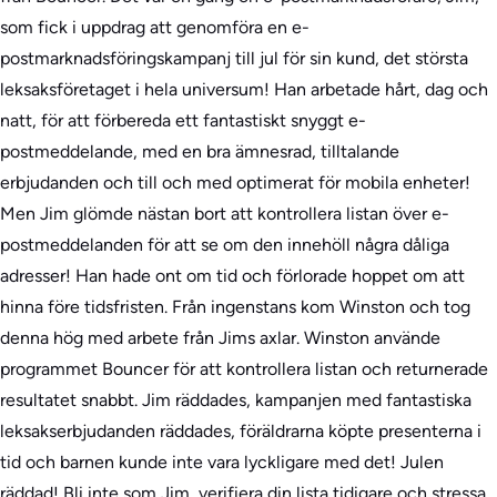
som fick i uppdrag att genomföra en e-
postmarknadsföringskampanj till jul för sin kund, det största
leksaksföretaget i hela universum! Han arbetade hårt, dag och
natt, för att förbereda ett fantastiskt snyggt e-
postmeddelande, med en bra ämnesrad, tilltalande
erbjudanden och till och med optimerat för mobila enheter!
Men Jim glömde nästan bort att kontrollera listan över e-
postmeddelanden för att se om den innehöll några dåliga
adresser! Han hade ont om tid och förlorade hoppet om att
hinna före tidsfristen. Från ingenstans kom Winston och tog
denna hög med arbete från Jims axlar. Winston använde
programmet Bouncer för att kontrollera listan och returnerade
resultatet snabbt. Jim räddades, kampanjen med fantastiska
leksakserbjudanden räddades, föräldrarna köpte presenterna i
tid och barnen kunde inte vara lyckligare med det! Julen
räddad! Bli inte som Jim, verifiera din lista tidigare och stressa