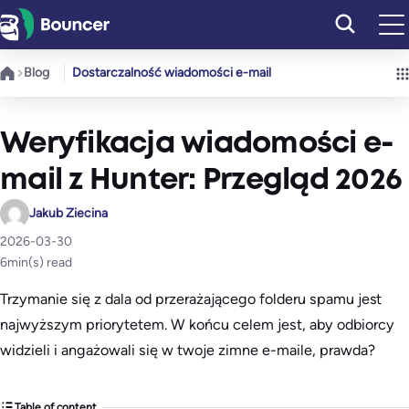
Przejdź
do
treści
Blog
Dostarczalność wiadomości e-mail
Weryfikacja wiadomości e-
mail z Hunter: Przegląd 2026
Jakub Ziecina
2026-03-30
6
min(s) read
Trzymanie się z dala od przerażającego folderu spamu jest
najwyższym priorytetem. W końcu celem jest, aby odbiorcy
widzieli i angażowali się w twoje zimne e-maile, prawda?
Table of content