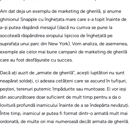
Am dat deja un exemplu de marketing de gherilă, și anume
ghinionul Snapple cu înghețata mare care s-a topit înainte de
a-și putea răspândi mesajul (dacă nu cumva se pune la
socoteală răspândirea siropului lipicios de înghețată pe
suprafața unui parc din New York). Vom analiza, de asemenea,
exemple ale celor mai bune campanii de marketing de gherilă
care au fost desfășurate cu succes.
Dacă ați auzit de „armate de gherilă”, acești luptători nu sunt
neapărat soldați, ci adesea cetățeni care se ascund în tufișuri,
peșteri, terenuri puternic împădurite sau muntoase. Ei vor ieși
din ascunzătoare doar suficient de mult timp pentru a da o
lovitură profundă inamicului înainte de a se îndepărta nevăzuți.
Între timp, inamicul ar putea fi format dintr-o armată mult mai
ordonată, de multe ori mai numeroasă decât armata de gherilă.