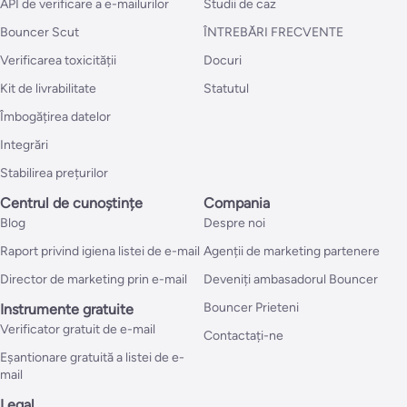
API de verificare a e-mailurilor
Studii de caz
Bouncer Scut
ÎNTREBĂRI FRECVENTE
Verificarea toxicității
Docuri
Kit de livrabilitate
Statutul
Îmbogățirea datelor
Integrări
Stabilirea prețurilor
Centrul de cunoștințe
Compania
Blog
Despre noi
Raport privind igiena listei de e-mail
Agenții de marketing partenere
Director de marketing prin e-mail
Deveniți ambasadorul Bouncer
Bouncer Prieteni
Instrumente gratuite
Verificator gratuit de e-mail
Contactați-ne
Eșantionare gratuită a listei de e-
mail
Legal