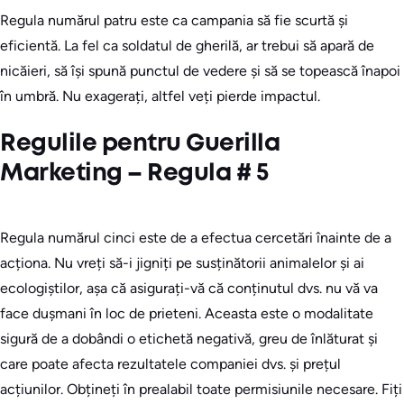
Regula numărul patru este ca campania să fie scurtă și
eficientă. La fel ca soldatul de gherilă, ar trebui să apară de
nicăieri, să își spună punctul de vedere și să se topească înapoi
în umbră. Nu exagerați, altfel veți pierde impactul.
Regulile pentru Guerilla
Marketing – Regula # 5
Regula numărul cinci este de a efectua cercetări înainte de a
acționa. Nu vreți să-i jigniți pe susținătorii animalelor și ai
ecologiștilor, așa că asigurați-vă că conținutul dvs. nu vă va
face dușmani în loc de prieteni. Aceasta este o modalitate
sigură de a dobândi o etichetă negativă, greu de înlăturat și
care poate afecta rezultatele companiei dvs. și prețul
acțiunilor. Obțineți în prealabil toate permisiunile necesare. Fiți