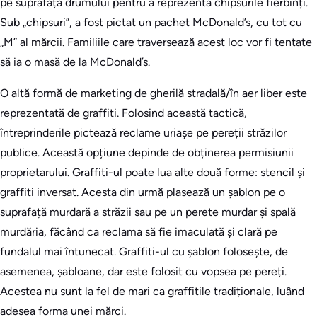
pe suprafața drumului pentru a reprezenta chipsurile fierbinți.
Sub „chipsuri”, a fost pictat un pachet McDonald’s, cu tot cu
„M” al mărcii. Familiile care traversează acest loc vor fi tentate
să ia o masă de la McDonald’s.
O altă formă de marketing de gherilă stradală/în aer liber este
reprezentată de graffiti. Folosind această tactică,
întreprinderile pictează reclame uriașe pe pereții străzilor
publice. Această opțiune depinde de obținerea permisiunii
proprietarului. Graffiti-ul poate lua alte două forme: stencil și
graffiti inversat. Acesta din urmă plasează un șablon pe o
suprafață murdară a străzii sau pe un perete murdar și spală
murdăria, făcând ca reclama să fie imaculată și clară pe
fundalul mai întunecat. Graffiti-ul cu șablon folosește, de
asemenea, șabloane, dar este folosit cu vopsea pe pereți.
Acestea nu sunt la fel de mari ca graffitile tradiționale, luând
adesea forma unei mărci.