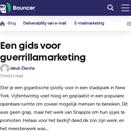
Ga
naar
de
Blog
Deliverability van e-mail
E-mailmarketing
inhoud
Een gids voor
guerrillamarketing
Jakub Ziecina
7
min(s) read
Stel je een gigantische ijslolly voor in een stadspark in New
York. Vijfentwintig voet hoog en geplaatst in een populaire
openbare ruimte om zoveel mogelijk mensen te bereiken. Dit
was geen grap, maar het werk van Snapple om hun ijsjes te
promoten. Helaas voor het bedrijf deed de zon zijn werk, en
het meesterwerk was…