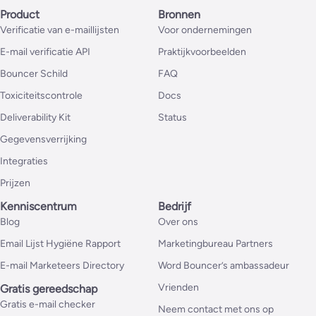
Product
Bronnen
Verificatie van e-maillijsten
Voor ondernemingen
E-mail verificatie API
Praktijkvoorbeelden
Bouncer Schild
FAQ
Toxiciteitscontrole
Docs
Deliverability Kit
Status
Gegevensverrijking
Integraties
Prijzen
Kenniscentrum
Bedrijf
Blog
Over ons
Email Lijst Hygiëne Rapport
Marketingbureau Partners
E-mail Marketeers Directory
Word Bouncer’s ambassadeur
Vrienden
Gratis gereedschap
Gratis e-mail checker
Neem contact met ons op