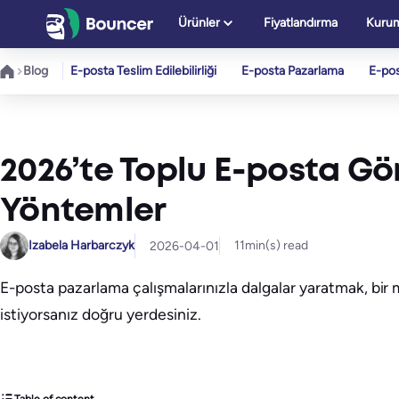
İçeriğe
Ürünler
Fiyatlandırma
Kurum
geç
Blog
E-posta Teslim Edilebilirliği
E-posta Pazarlama
E-po
2026’te Toplu E-posta Gö
Yöntemler
Izabela Harbarczyk
11
min(s) read
2026-04-01
​E-posta pazarlama çalışmalarınızla dalgalar yaratmak, bi
istiyorsanız doğru yerdesiniz.
Table of content