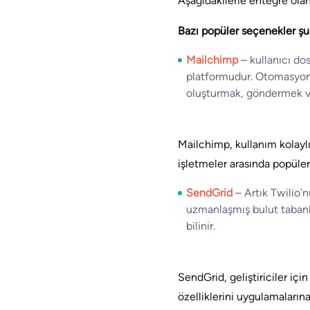
Aşağıdakilerle entegre olan
Bazı popüler seçenekler şun
Mailchimp
– kullanıcı do
platformudur. Otomasyon y
oluşturmak, göndermek ve 
Mailchimp, kullanım kolaylı
işletmeler arasında popüler
SendGrid
– Artık Twilio’
uzmanlaşmış bulut tabanlı b
bilinir.
SendGrid, geliştiriciler iç
özelliklerini uygulamaların