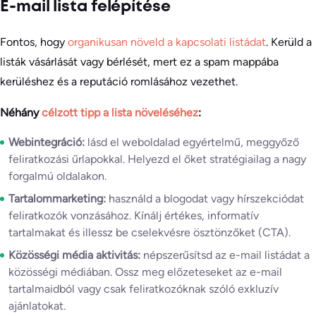
E-mail lista felépítése
Fontos, hogy
organikusan növeld a kapcsolati listádat
. Kerüld a
listák vásárlását vagy bérlését, mert ez a spam mappába
kerüléshez és a reputáció romlásához vezethet.
Néhány
célzott tipp a lista növeléséhez
:
Webintegráció:
lásd el weboldalad egyértelmű, meggyőző
feliratkozási űrlapokkal. Helyezd el őket stratégiailag a nagy
forgalmú oldalakon.
Tartalommarketing:
használd a blogodat vagy hírszekciódat
feliratkozók vonzásához. Kínálj értékes, informatív
tartalmakat és illessz be cselekvésre ösztönzőket (CTA).
Közösségi média aktivitás:
népszerűsítsd az e-mail listádat a
közösségi médiában. Ossz meg előzeteseket az e-mail
tartalmaidból vagy csak feliratkozóknak szóló exkluzív
ajánlatokat.