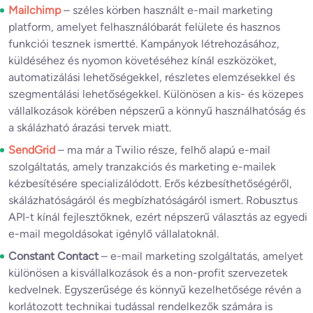
Mailchimp
– széles körben használt e-mail marketing
platform, amelyet felhasználóbarát felülete és hasznos
funkciói tesznek ismertté. Kampányok létrehozásához,
küldéséhez és nyomon követéséhez kínál eszközöket,
automatizálási lehetőségekkel, részletes elemzésekkel és
szegmentálási lehetőségekkel. Különösen a kis- és közepes
vállalkozások körében népszerű a könnyű használhatóság és
a skálázható árazási tervek miatt.
SendGrid
– ma már a Twilio része, felhő alapú e-mail
szolgáltatás, amely tranzakciós és marketing e-mailek
kézbesítésére specializálódott. Erős kézbesíthetőségéről,
skálázhatóságáról és megbízhatóságáról ismert. Robusztus
API-t kínál fejlesztőknek, ezért népszerű választás az egyedi
e-mail megoldásokat igénylő vállalatoknál.
Constant Contact
– e-mail marketing szolgáltatás, amelyet
különösen a kisvállalkozások és a non-profit szervezetek
kedvelnek. Egyszerűsége és könnyű kezelhetősége révén a
korlátozott technikai tudással rendelkezők számára is