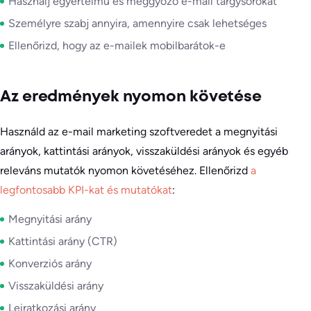
Használj egyértelmű és meggyőző e-mail tárgysorokat
Személyre szabj annyira, amennyire csak lehetséges
Ellenőrizd, hogy az e-mailek mobilbarátok-e
Az eredmények nyomon követése
Használd az e-mail marketing szoftveredet a megnyitási
arányok, kattintási arányok, visszaküldési arányok és egyéb
releváns mutatók nyomon követéséhez. Ellenőrizd
a
legfontosabb KPI-kat és mutatókat
:
Megnyitási arány
Kattintási arány (CTR)
Konverziós arány
Visszaküldési arány
Leiratkozási arány