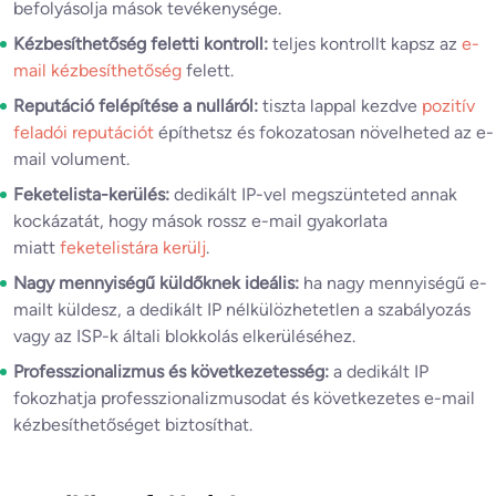
befolyásolja mások tevékenysége.
Kézbesíthetőség feletti kontroll:
teljes kontrollt kapsz az
e-
mail kézbesíthetőség
felett.
Reputáció felépítése a nulláról:
tiszta lappal kezdve
pozitív
feladói reputációt
építhetsz és fokozatosan növelheted az e-
mail volument.
Feketelista-kerülés:
dedikált IP-vel megszünteted annak
kockázatát, hogy mások rossz e-mail gyakorlata
miatt
feketelistára kerülj
.
Nagy mennyiségű küldőknek ideális:
ha nagy mennyiségű e-
mailt küldesz, a dedikált IP nélkülözhetetlen a szabályozás
vagy az ISP-k általi blokkolás elkerüléséhez.
Professzionalizmus és következetesség:
a dedikált IP
fokozhatja professzionalizmusodat és következetes e-mail
kézbesíthetőséget biztosíthat.