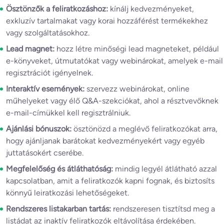
Ösztönzők a feliratkozáshoz:
kínálj kedvezményeket,
exkluzív tartalmakat vagy korai hozzáférést termékekhez
vagy szolgáltatásokhoz.
Lead magnet:
hozz létre minőségi lead magneteket, például
e-könyveket, útmutatókat vagy webinárokat, amelyek e-mail
regisztrációt igényelnek.
Interaktív események:
szervezz webinárokat, online
műhelyeket vagy élő Q&A-szekciókat, ahol a résztvevőknek
e-mail-címükkel kell regisztrálniuk.
Ajánlási bónuszok:
ösztönözd a meglévő feliratkozókat arra,
hogy ajánljanak barátokat kedvezményekért vagy egyéb
juttatásokért cserébe.
Megfelelőség és átláthatóság:
mindig legyél átlátható azzal
kapcsolatban, amit a feliratkozók kapni fognak, és biztosíts
könnyű leiratkozási lehetőségeket.
Rendszeres listakarban tartás:
rendszeresen tisztítsd meg a
listádat az inaktív feliratkozók eltávolítása érdekében.