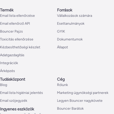
Termék
Források
Email lista ellenőrzése
Vállalkozások számára
Email ellenőrző API
Esettanulmányok
Bouncer Pajzs
GYIK
Toxicitás ellenőrzése
Dokumentumok
Kézbesíthetőségi készlet
Állapot
Adatgazdagítás
Integrációk
Árképzés
Tudásközpont
Cég
Blog
Rólunk
Email lista higiéniai jelentés
Marketing ügynökségi partnerek
Email szójegyzék
Legyen Bouncer nagykövete
Bouncer Barátok
Ingyenes eszközök