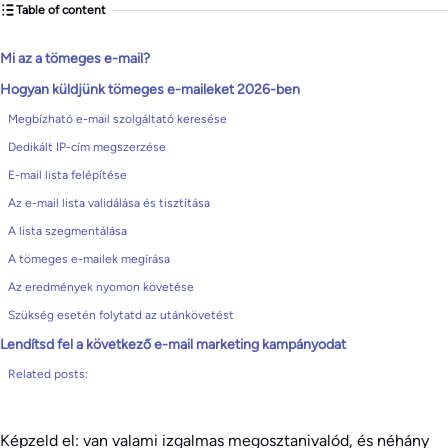
Table of content
Mi az a tömeges e-mail?
Hogyan küldjünk tömeges e-maileket 2026-ben
Megbízható e-mail szolgáltató keresése
Dedikált IP-cím megszerzése
E-mail lista felépítése
Az e-mail lista validálása és tisztítása
A lista szegmentálása
A tömeges e-mailek megírása
Az eredmények nyomon követése
Szükség esetén folytatd az utánkövetést
Lendítsd fel a következő e-mail marketing kampányodat
Related posts:
Képzeld el: van valami izgalmas megosztanivalód, és néhány