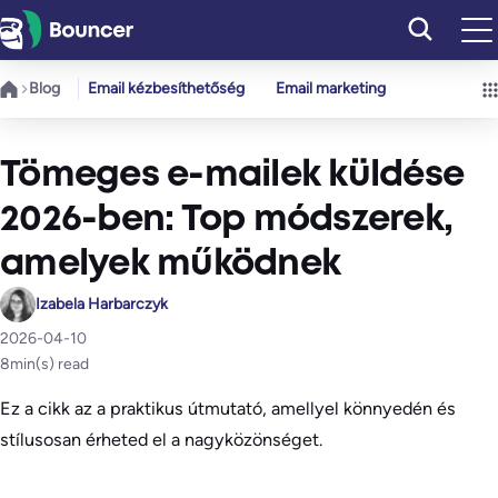
Ugrás
a
tartalomhoz
Blog
Email kézbesíthetőség
Email marketing
Tömeges e-mailek küldése
2026-ben: Top módszerek,
amelyek működnek
Izabela Harbarczyk
2026-04-10
8
min(s) read
Ez a cikk az a praktikus útmutató, amellyel könnyedén és
stílusosan érheted el a nagyközönséget.