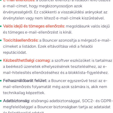
e-mail-címet, hogy megbizonyosodjon azok
érvényességéről. Ez csökkenti a visszaküldési arányokat az
érvénytelen vagy nem létező e-mail-címek kiszűrésével.
Valós idejű és tömeges ellenőrzés:
megoldásunk valós idejű
és tömeges e-mail-ellenőrzést is kínál.
Toxicitásellenőrzés:
a Bouncer azonosítja a mérgező e-mail-
címeket a listádon. Ezek eltávolítása védi a feladói
reputációdat.
Kézbesíthetőségi csomag:
a szoftver eszközöket is tartalmaz
a beérkező üzenetek elhelyezésének teszteléséhez, az e-
mail-hitelesítés ellenőrzéséhez és a blokklista-figyeléshez.
Felhasználóbarát felület:
a Bouncer egyszerűvé teszi az e-
mail-ellenőrzés folyamatát még azok számára is, akik nem
technikailag képzettek.
Adatbiztonság:
elsőrangú adatbiztonsággal, SOC2- és GDPR-
megfelelőséggel a Bouncer biztonságban tartja az adataidat
és feliratkozóid adatait.