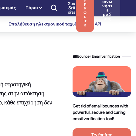
οινω
Συν
ρ
νήστ
 με εμάς
Πόροι
δεθ
α
ε
είτε
φ
μαζί
ε
μας
ίτ
Επαλήθευση ηλεκτρονικού ταχυδρομείου API
ε
Bouncer Email verification
κή στρατηγική
ωσης στην απόκτηση
ο, κάθε επιχείρηση δεν
Get rid of email bounces with
powerful, secure and caring
email verification tool!
Try for free