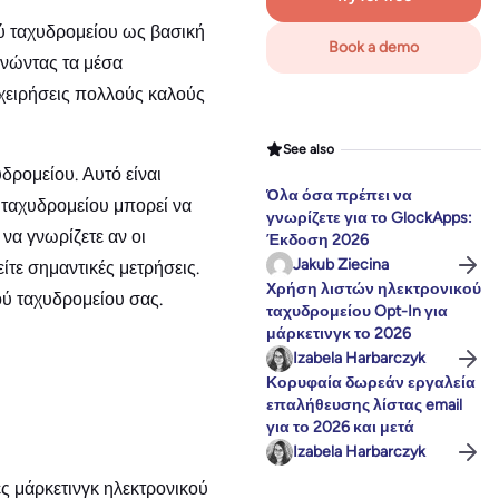
ού ταχυδρομείου ως βασική
Book a demo
ρνώντας τα μέσα
ιχειρήσεις πολλούς καλούς
See also
δρομείου. Αυτό είναι
Όλα όσα πρέπει να
ύ ταχυδρομείου μπορεί να
γνωρίζετε για το GlockApps:
να γνωρίζετε αν οι
Έκδοση 2026
Jakub Ziecina
τε σημαντικές μετρήσεις.
Χρήση λιστών ηλεκτρονικού
ού ταχυδρομείου σας.
ταχυδρομείου Opt-In για
μάρκετινγκ το 2026
Izabela Harbarczyk
Κορυφαία δωρεάν εργαλεία
επαλήθευσης λίστας email
για το 2026 και μετά
Izabela Harbarczyk
ες μάρκετινγκ ηλεκτρονικού