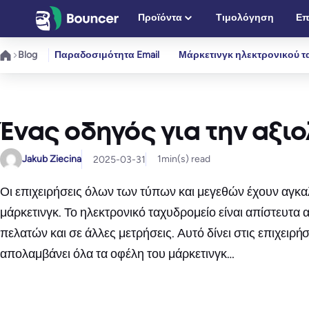
Μετάβαση
Προϊόντα
Τιμολόγηση
Επ
στο
περιεχόμενο
Blog
Παραδοσιμότητα Email
Μάρκετινγκ ηλεκτρονικού τ
Ένας οδηγός για την αξι
Jakub Ziecina
1
min(s) read
2025-03-31
Οι επιχειρήσεις όλων των τύπων και μεγεθών έχουν αγκα
μάρκετινγκ. Το ηλεκτρονικό ταχυδρομείο είναι απίστευτ
πελατών και σε άλλες μετρήσεις. Αυτό δίνει στις επιχει
απολαμβάνει όλα τα οφέλη του μάρκετινγκ…