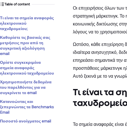
Table of content
Οι επιχειρήσεις όλων των 
στρατηγική μάρκετινγκ. Το
Τι είναι τα σημεία αναφοράς
ηλεκτρονικού
κοινωνικής δικτύωσης στην
ταχυδρομείου;
λόγους να το χρησιμοποιού
Καθορίστε τις βασικές σας
μετρήσεις πριν από τη
Ωστόσο, κάθε επιχείρηση δ
συγκριτική αξιολόγηση
ιδιαίτερα ανησυχητικό, δε
email
επηρεάσει σημαντικά την α
Ορίστε συγκεκριμένα
σημεία αναφοράς
προσπάθειες μάρκετινγκ ηλ
ηλεκτρονικού ταχυδρομείου
Αυτό ξεκινά με το να γνωρ
Χρησιμοποιήστε δεδομένα
του παρελθόντος για να
Τι είναι τα 
συγκρίνετε το email
Κατανοώντας και
ταχυδρομείο
ξεπερνώντας τα Benchmarks
Email
Ποσοστό ανοίγματος email
Τα σημεία αναφοράς είναι 