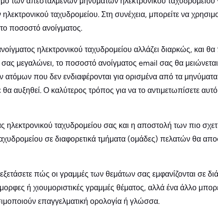
θμό των απεσταλμένων μηνυμάτων ηλεκτρονικού ταχυδρομείου γ
λεκτρονικού ταχυδρομείου. Στη συνέχεια, μπορείτε να χρησιμο
 το ποσοστό ανοίγματος.
οίγματος ηλεκτρονικού ταχυδρομείου αλλάζει διαρκώς, και θα π
 σας μεγαλώνει, το ποσοστό ανοίγματος email σας θα μειώνεται.
ν ατόμων που δεν ενδιαφέρονται για ορισμένα από τα μηνύματα
 θα αυξηθεί. Ο καλύτερος τρόπος για να το αντιμετωπίσετε αυτό
ς ηλεκτρονικού ταχυδρομείου σας και η αποστολή των πιο σχε
αχυδρομείου σε διαφορετικά τμήματα (ομάδες) πελατών θα αποφ
εξετάσετε πώς οι γραμμές των θεμάτων σας εμφανίζονται σε δι
ιόμορφες ή χιουμοριστικές γραμμές θέματος, αλλά ένα άλλο μπορ
ιμοποιούν επαγγελματική ορολογία ή γλώσσα.