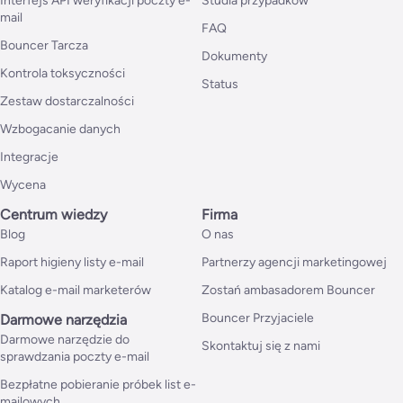
Interfejs API weryfikacji poczty e-
Studia przypadków
mail
FAQ
Bouncer Tarcza
Dokumenty
Kontrola toksyczności
Status
Zestaw dostarczalności
Wzbogacanie danych
Integracje
Wycena
Centrum wiedzy
Firma
Blog
O nas
Raport higieny listy e-mail
Partnerzy agencji marketingowej
Katalog e-mail marketerów
Zostań ambasadorem Bouncer
Bouncer Przyjaciele
Darmowe narzędzia
Darmowe narzędzie do
Skontaktuj się z nami
sprawdzania poczty e-mail
Bezpłatne pobieranie próbek list e-
mailowych