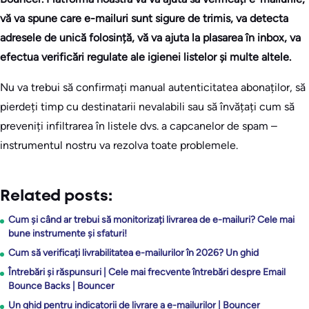
vă va spune care e-mailuri sunt sigure de trimis, va detecta
adresele de unică folosință, vă va ajuta la plasarea în inbox, va
efectua verificări regulate ale igienei listelor și multe altele.
Nu va trebui să confirmați manual autenticitatea abonaților, să
pierdeți timp cu destinatarii nevalabili sau să învățați cum să
preveniți infiltrarea în listele dvs. a capcanelor de spam –
instrumentul nostru va rezolva toate problemele.
Related posts:
Cum și când ar trebui să monitorizați livrarea de e-mailuri? Cele mai
bune instrumente și sfaturi!
Cum să verificați livrabilitatea e-mailurilor în 2026? Un ghid
Întrebări și răspunsuri | Cele mai frecvente întrebări despre Email
Bounce Backs | Bouncer
Un ghid pentru indicatorii de livrare a e-mailurilor | Bouncer