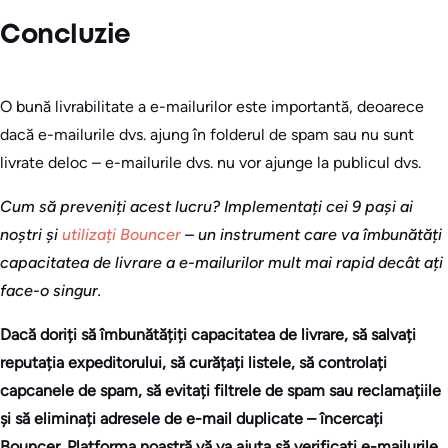
Concluzie
O bună livrabilitate a e-mailurilor este importantă, deoarece
dacă e-mailurile dvs. ajung în folderul de spam sau nu sunt
livrate deloc – e-mailurile dvs. nu vor ajunge la publicul dvs.
Cum să preveniți acest lucru? Implementați cei 9 pași ai
noștri și
utilizați Bouncer
– un instrument care va îmbunătăți
capacitatea de livrare a e-mailurilor mult mai rapid decât ați
face-o singur.
Dacă doriți să îmbunătățiți capacitatea de livrare, să salvați
reputația expeditorului, să curățați listele, să controlați
capcanele de spam, să evitați filtrele de spam sau reclamațiile
și să eliminați adresele de e-mail duplicate – încercați
Bouncer. Platforma noastră vă va ajuta să verificați e-mailurile,