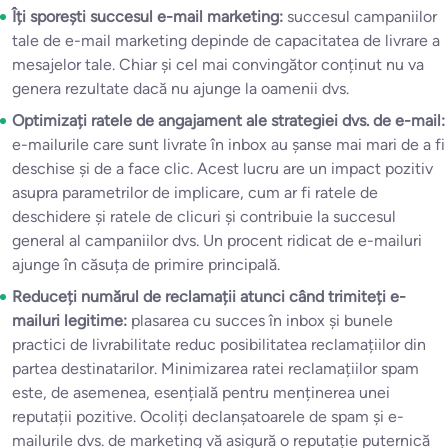
Îți sporești succesul e-mail marketing:
succesul campaniilor
tale de e-mail marketing depinde de capacitatea de livrare a
mesajelor tale. Chiar și cel mai convingător conținut nu va
genera rezultate dacă nu ajunge la oamenii dvs.
Optimizați ratele de angajament ale strategiei dvs. de e-mail:
e-mailurile care sunt livrate în inbox au șanse mai mari de a fi
deschise și de a face clic. Acest lucru are un impact pozitiv
asupra parametrilor de implicare, cum ar fi ratele de
deschidere și ratele de clicuri și contribuie la succesul
general al campaniilor dvs. Un procent ridicat de e-mailuri
ajunge în căsuța de primire principală.
Reduceți numărul de reclamații atunci când trimiteți e-
mailuri legitime:
plasarea cu succes în inbox și bunele
practici de livrabilitate reduc posibilitatea reclamațiilor din
partea destinatarilor. Minimizarea ratei reclamațiilor spam
este, de asemenea, esențială pentru menținerea unei
reputații pozitive. Ocoliți declanșatoarele de spam și e-
mailurile dvs. de marketing vă asigură o reputație puternică