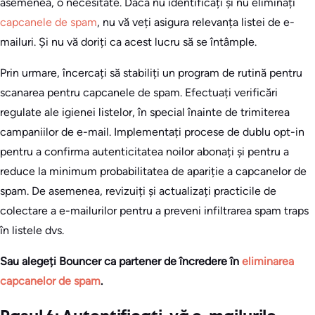
asemenea, o necesitate. Dacă nu identificați și nu eliminați
capcanele de spam
, nu vă veți asigura relevanța listei de e-
mailuri. Și nu vă doriți ca acest lucru să se întâmple.
Prin urmare, încercați să stabiliți un program de rutină pentru
scanarea pentru capcanele de spam. Efectuați verificări
regulate ale igienei listelor, în special înainte de trimiterea
campaniilor de e-mail. Implementați procese de dublu opt-in
pentru a confirma autenticitatea noilor abonați și pentru a
reduce la minimum probabilitatea de apariție a capcanelor de
spam. De asemenea, revizuiți și actualizați practicile de
colectare a e-mailurilor pentru a preveni infiltrarea spam traps
în listele dvs.
Sau alegeți Bouncer ca partener de încredere în
eliminarea
capcanelor de spam
.