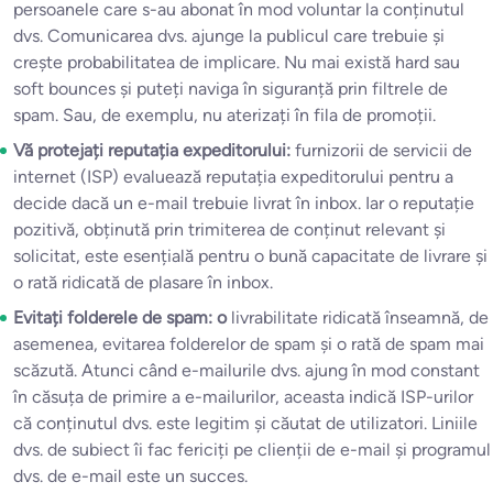
persoanele care s-au abonat în mod voluntar la conținutul
dvs. Comunicarea dvs. ajunge la publicul care trebuie și
crește probabilitatea de implicare. Nu mai există hard sau
soft bounces și puteți naviga în siguranță prin filtrele de
spam. Sau, de exemplu, nu aterizați în fila de promoții.
Vă protejați reputația expeditorului:
furnizorii de servicii de
internet (ISP) evaluează reputația expeditorului pentru a
decide dacă un e-mail trebuie livrat în inbox. Iar o reputație
pozitivă, obținută prin trimiterea de conținut relevant și
solicitat, este esențială pentru o bună capacitate de livrare și
o rată ridicată de plasare în inbox.
Evitați folderele de spam: o
livrabilitate ridicată înseamnă, de
asemenea, evitarea folderelor de spam și o rată de spam mai
scăzută. Atunci când e-mailurile dvs. ajung în mod constant
în căsuța de primire a e-mailurilor, aceasta indică ISP-urilor
că conținutul dvs. este legitim și căutat de utilizatori. Liniile
dvs. de subiect îi fac fericiți pe clienții de e-mail și programul
dvs. de e-mail este un succes.