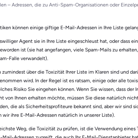
llen – Adressen, die zu Anti-Spam-Organisationen oder Einzel
tiken können einige giftige E-Mail-Adressen in Ihre Liste gelan
swilliger Agent sie in Ihre Liste eingeschleust hat, oder dass 
geworden ist (sie hat angefangen, viele Spam-Mails zu erhalten
pam-Falle verwandelt).
ch zumindest über die Toxizität Ihrer Liste im Klaren sind und da
nommen wird. In der Regel ist es ratsam, einige oder alle tox
lches Risiko Sie eingehen können. Wenn Sie wissen, dass der I
t von Ihnen erhalten möchte, müssen Sie diese natürlich nicht 
den, die als Sicherheitsprofiteure bekannt sind, aber wir sind si
 wir ihre E-Mail-Adressen natürlich in unserer Liste).
eichste Weg, die Toxizität zu prüfen, ist die Verwendung eines T
Mail-Adressen zugreift, die auch Ihr E-Mail-Dienstanbieter ha