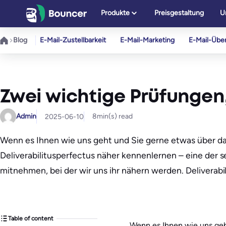
Zum
Produkte
Preisgestaltung
U
Inhalt
springen
Blog
E-Mail-Zustellbarkeit
E-Mail-Marketing
E-Mail-Übe
Zwei wichtige Prüfungen,
Admin
8
min(s) read
2025-06-10
Wenn es Ihnen wie uns geht und Sie gerne etwas über da
Deliverabilitusperfectus näher kennenlernen – eine der s
mitnehmen, bei der wir uns ihr nähern werden. Deliverabili
Table of content
Wenn es Ihnen wie uns geh