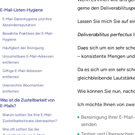
gerne den Deliverabilitus
p
E-Mail-Listen-Hygiene
E-Mail-Datenhygiene und Ihre
Lassen Sie mich Sie auf e
Absenderreputation
Bewährte Praktiken der E-Mail-
Deliverabilitus perfectus
l
Hygiene
Da
es
sich um ein sehr sch
Häufigkeit der Reinigung
– konsistente Mengen und
Unzustellbare E-Mail-Adressen
entfernen
Da es sich um ein sehr sc
Giftige E-Mail-Adressen
entfernen
gleichbleibende Lautstär
Unerreichte Abonnenten
Wie können Sie nun, nachde
entfernen
Was ist die Zustellbarkeit von
Ich möchte Ihnen von zwei
E-Mails?
Warum sollten Sie Ihre E-Mail-
Bereinigung Ihrer E-Mail
Zustellbarkeitsrate überwachen?
senden
Wie oft sollten Sie die
Testen und Überwachen de