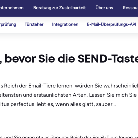
nternehmen
Beratung zur Zustellbarkeit
Über uns
Ressou
rprüfung
Türsteher
Integrationen
E-Mail-Überprüfungs-API
 bevor Sie die SEND-Tast
s Reich der Email-Tiere lernen, würden Sie wahrscheinli
eltensten und erstaunlichsten Arten. Lassen Sie mich Sie
tus perfectus liebt es, wenn alles glatt, sauber…
t und Sie gerne etwas über das Reich der Email-Tiere lernen, 