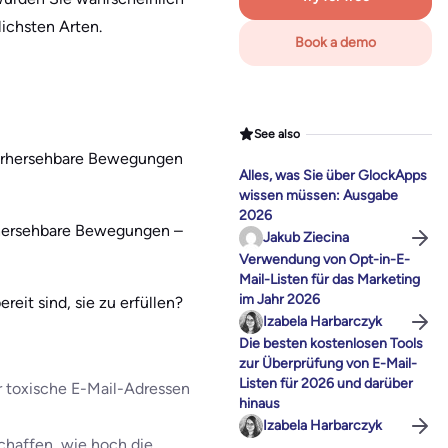
ichsten Arten.
Book a demo
See also
vorhersehbare Bewegungen
Alles, was Sie über GlockApps
wissen müssen: Ausgabe
2026
orhersehbare Bewegungen –
Jakub Ziecina
Verwendung von Opt-in-E-
Mail-Listen für das Marketing
im Jahr 2026
eit sind, sie zu erfüllen?
Izabela Harbarczyk
Die besten kostenlosen Tools
zur Überprüfung von E-Mail-
Listen für 2026 und darüber
er toxische E-Mail-Adressen
hinaus
Izabela Harbarczyk
chaffen, wie hoch die