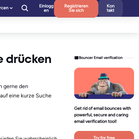
Einlogg
Registrieren
Kon
rcen
en
Sie sich
takt
e drücken
Bouncer Email verification
ch gerne den
 auf eine kurze Suche
Get rid of email bounces with
powerful, secure and caring
email verification tool!
Try for free
würden Sie wahrscheinlich