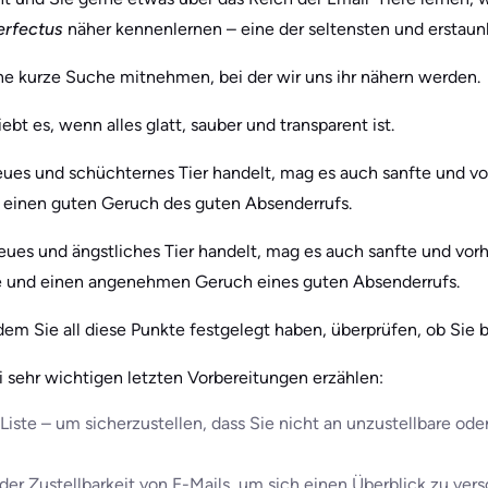
erfectus
näher kennenlernen – eine der seltensten und erstaunl
ine kurze Suche mitnehmen, bei der wir uns ihr nähern werden.
iebt es, wenn alles glatt, sauber und transparent ist.
eues und schüchternes Tier handelt, mag es auch sanfte und 
 einen guten Geruch des guten Absenderrufs.
heues und ängstliches Tier handelt, mag es auch sanfte und v
ke und einen angenehmen Geruch eines guten Absenderrufs.
m Sie all diese Punkte festgelegt haben, überprüfen, ob Sie ber
 sehr wichtigen letzten Vorbereitungen erzählen:
-Liste – um sicherzustellen, dass Sie nicht an unzustellbare od
r Zustellbarkeit von E-Mails, um sich einen Überblick zu vers