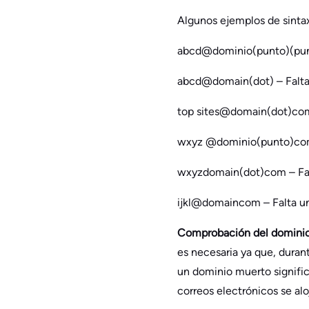
Algunos ejemplos de sintax
abcd@dominio(punto)(pun
abcd@domain(dot) – Falta 
top sites@domain(dot)com 
wxyz @dominio(punto)com 
wxyzdomain(dot)com – Fa
ijkl@domaincom – Falta u
Comprobación del domini
es necesaria ya que, duran
un dominio muerto signific
correos electrónicos se al