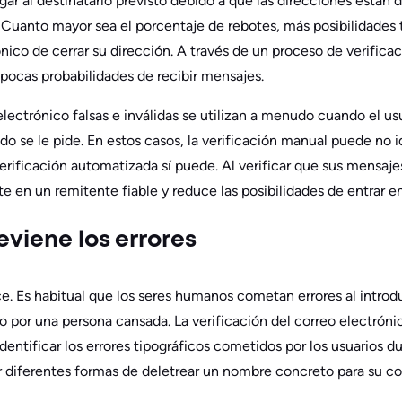
ar al destinatario previsto debido a que las direcciones están d
. Cuanto mayor sea el porcentaje de rebotes, más posibilidades 
ico de cerrar su dirección. A través de un proceso de verificac
 pocas probabilidades de recibir mensajes.
electrónico falsas e inválidas se utilizan a menudo cuando el us
do se le pide. En estos casos, la verificación manual puede no i
verificación automatizada sí puede. Al verificar que sus mensajes
te en un remitente fiable y reduce las posibilidades de entrar en
eviene los errores
e. Es habitual que los seres humanos cometan errores al introdu
o por una persona cansada. La verificación del correo electróni
dentificar los errores tipográficos cometidos por los usuarios du
 diferentes formas de deletrear un nombre concreto para su co