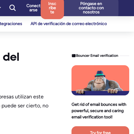
Insc
Póngase en
Conect
ríbe
contacto con
arse
te
nosotros
ntegraciones
API de verificación de correo electrónico
 del
Bouncer Email verification
resas utilizan este
Get rid of email bounces with
 puede ser cierto, no
powerful, secure and caring
email verification tool!
Try for free