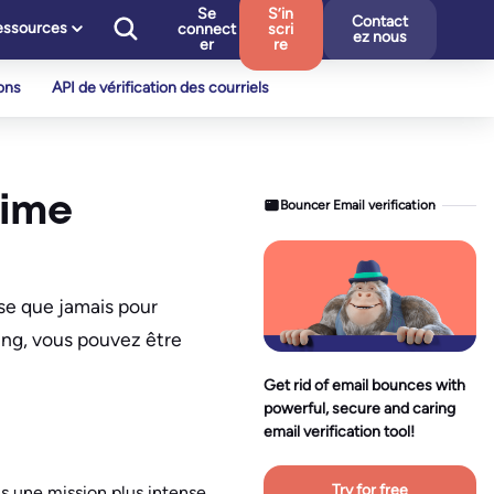
Se
S’in
Contact
essources
connect
scri
ez nous
er
re
ons
API de vérification des courriels
time
Bouncer Email verification
nse que jamais pour
ing, vous pouvez être
Get rid of email bounces with
powerful, secure and caring
email verification tool!
Try for free
ns une mission plus intense