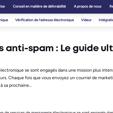
ise
Conseil en matière de délivrabilité
A propos de nous
R
onique
Vérification de l’adresse électronique
Videur
Intégrati
s anti-spam : Le guide ul
 électronique se sont engagés dans une mission plus inte
teurs. Chaque fois que vous envoyez un courriel de market
r à sa prochaine…
eurs de services de messagerie électronique se sont engagés da