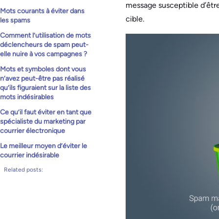
message susceptible d’être 
Mots courants à éviter dans
cible.
les spams
Comment l’utilisation de mots
déclencheurs de spam peut-
elle nuire à vos campagnes ?
Mots et symboles dont vous
n’avez peut-être pas réalisé
qu’ils figuraient sur la liste des
mots indésirables
Ce qu’il faut éviter en tant que
spécialiste du marketing par
courrier électronique
Le meilleur moyen d’éviter le
courrier indésirable
Related posts: