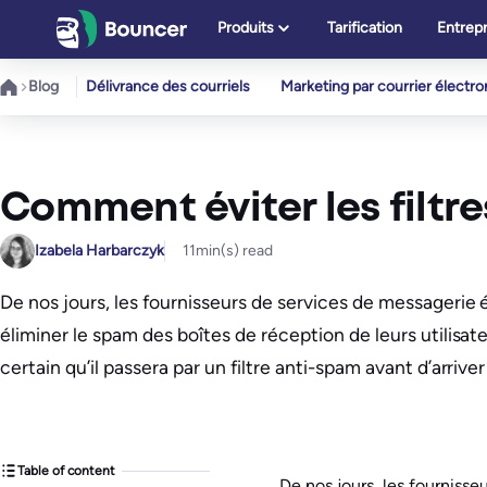
Aller
Produits
Tarification
Entrepr
au
contenu
Blog
Délivrance des courriels
Marketing par courrier électr
Comment éviter les filtre
Izabela Harbarczyk
11
min(s) read
De nos jours, les fournisseurs de services de messagerie
éliminer le spam des boîtes de réception de leurs utilisa
certain qu’il passera par un filtre anti-spam avant d’arrive
Table of content
De nos jours, les fourniss