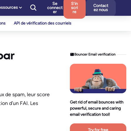
Se
S’in
Contact
essources
connect
scri
ez nous
er
re
ons
API de vérification des courriels
par
Bouncer Email verification
ux de spam, leur score
Get rid of email bounces with
tion d’un FAI. Les
powerful, secure and caring
email verification tool!
Try for free