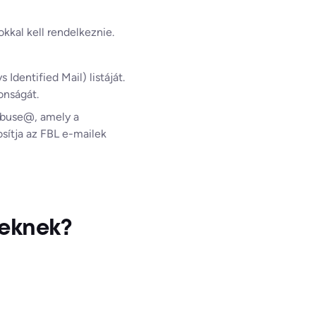
kkal kell rendelkeznie.
dentified Mail) listáját.
onságát.
 abuse@, amely a
osítja az FBL e-mailek
leknek?