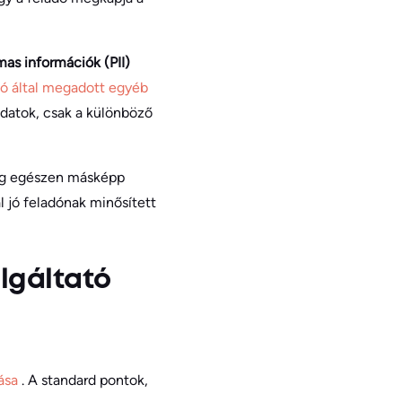
as információk (PII)
dó által megadott egyéb
datok, csak a különböző
dig egészen másképp
l jó feladónak minősített
olgáltató
zása
. A standard pontok,