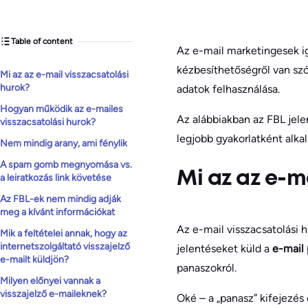
Table of content
Az e-mail marketingesek ig
kézbesíthetőségről van szó
Mi az az e-mail visszacsatolási
hurok?
adatok felhasználása.
Hogyan működik az e-mailes
Az alábbiakban az FBL jele
visszacsatolási hurok?
legjobb gyakorlatként alka
Nem mindig arany, ami fénylik
A spam gomb megnyomása vs.
Mi az az e-m
a leiratkozás link követése
Az FBL-ek nem mindig adják
meg a kívánt információkat
Az e-mail visszacsatolási h
Mik a feltételei annak, hogy az
internetszolgáltató visszajelző
jelentéseket küld a
e-mail 
e-mailt küldjön?
panaszokról.
Milyen előnyei vannak a
visszajelző e-maileknek?
Oké – a „panasz” kifejezés