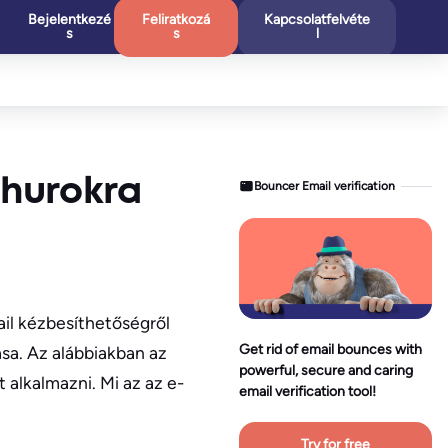
Bejelentkezé
Feliratkozá
Kapcsolatfelvéte
s
s
l
 hurokra
Bouncer Email verification
ail kézbesíthetőségről
Get rid of email bounces with
ása. Az alábbiakban az
powerful, secure and caring
 alkalmazni. Mi az az e-
email verification tool!
Try for free