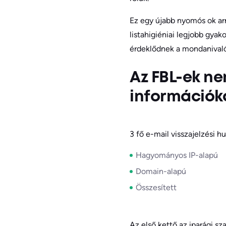
Ez egy újabb nyomós ok arr
listahigiéniai legjobb gyak
érdeklődnek a mondanivalój
Az FBL-ek ne
információk
3 fő e-mail visszajelzési h
Hagyományos IP-alapú
Domain-alapú
Összesített
Az első kettő az iparági 