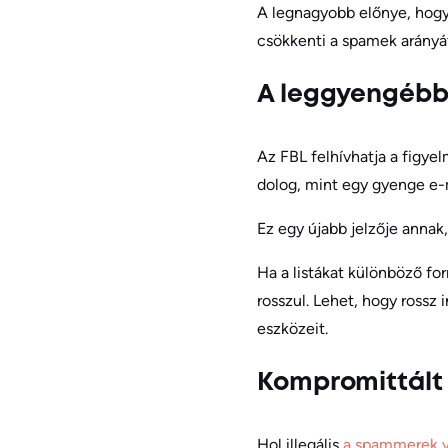
A legnagyobb előnye, hogy e
csökkenti a spamek arányát
A leggyengébb
Az FBL felhívhatja a figye
dolog, mint egy gyenge e-
Ez egy újabb jelzője anna
Ha a listákat különböző fo
rosszul. Lehet, hogy rossz 
eszközeit.
Kompromittált
Hol illegális
a spammerek v