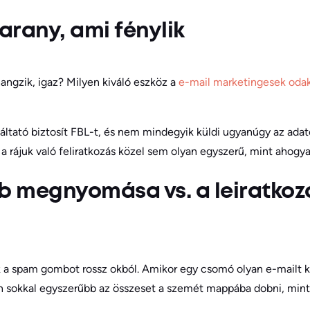
rany, ami fénylik
angzik, igaz? Milyen kiváló eszköz a
e-mail marketingesek oda
ltató biztosít FBL-t, és nem mindegyik küldi ugyanúgy az adat
s a rájuk való feliratkozás közel sem olyan egyszerű, mint ahogy
 megnyomása vs. a leiratkozá
ák a spam gombot rossz okból. Amikor egy csomó olyan e-mailt
n sokkal egyszerűbb az összeset a szemét mappába dobni, mint 