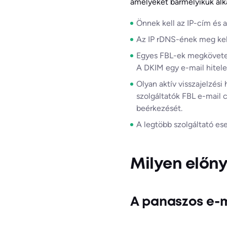
amelyeket bármelyikük alk
Önnek kell az IP-cím és 
Az IP rDNS-ének meg kel
Egyes FBL-ek megköveteli
A DKIM egy e-mail hiteles
Olyan aktív visszajelzés
szolgáltatók FBL e-mail c
beérkezését.
A legtöbb szolgáltató es
Milyen előny
A panaszos e-m