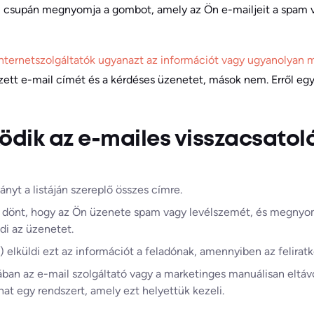
 csupán megnyomja a gombot, amely az Ön e-mailjeit a spam
nternetszolgáltatók ugyanazt az információt vagy ugyanolyan 
tt e-mail címét és a kérdéses üzenetet, mások nem. Erről egy
dik az e-mailes visszacsatolá
nyt a listáján szereplő összes címre.
y dönt, hogy az Ön üzenete spam vagy levélszemét, és megnyo
i az üzenetet.
P) elküldi ezt az információt a feladónak, amennyiben az felirat
ában az e-mail szolgáltató vagy a marketinges manuálisan eltáv
lhat egy rendszert, amely ezt helyettük kezeli.