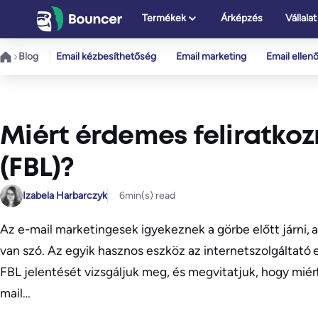
Ugrás
Termékek
Árképzés
Vállalat
a
tartalomhoz
Blog
Email kézbesíthetőség
Email marketing
Email ellen
Miért érdemes feliratkoz
(FBL)?
Izabela Harbarczyk
6
min(s) read
Az e-mail marketingesek igyekeznek a görbe előtt járni, 
van szó. Az egyik hasznos eszköz az internetszolgáltató 
FBL jelentését vizsgáljuk meg, és megvitatjuk, hogy miért
mail…