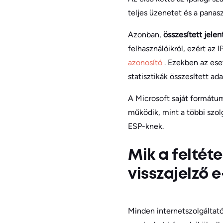
teljes üzenetet és a panasz
Azonban,
összesített jele
felhasználóikról, ezért az 
azonosító
. Ezekben az es
statisztikák összesített ada
A Microsoft saját formátu
működik, mint a többi szolg
ESP-knek.
Mik a feltét
visszajelző 
Minden internetszolgálta