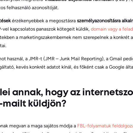
os felhasználó azonosítóját.
ntések
érzékenyebbek a megosztásra
személyazonosításra alkalm
IP-vel kapcsolatos panaszok kötegeit küldik,
domain vagy a fela
etekben a marketingszakembernek nem szerepelnek a konkrét a
tai.
mot használ, a JMR-t (JMR – Junk Mail Reporting), a Gmail pe
áltató, kevés konkrét adatot kínál, és főként csak a Google álta
elei annak, hogy az internetsz
e-mailt küldjön?
tónak megvan a maga sajátos módja a
FBL-folyamatuk feldolgo