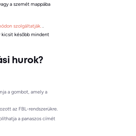
 vagy a szemét mappába
módon szolgáltatják.
.
 kicsit később mindent
si hurok?
mja a gombot, amely a
kozott az FBL-rendszerükre.
olíthatja a panaszos címét