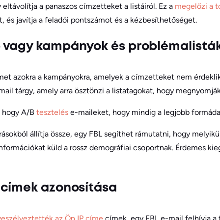
ltávolítja a panaszos címzetteket a listáiról. Ez a
megelőzi a 
, és javítja a feladói pontszámot és a kézbesíthetőséget.
 vagy kampányok és problémalisták
lmet azokra a kampányokra, amelyek a címzetteket nem érdeklik
mail tárgy, amely arra ösztönzi a listatagokat, hogy megnyomj
k, hogy A/B
tesztelés
e-maileket, hogy mindig a legjobb formáda
rrásokból állítja össze, egy FBL segíthet rámutatni, hogy melyik
információkat küld a rossz demográfiai csoportnak. Érdemes kieg
 címek azonosítása
eszélyeztették
az Ön IP címe
címek, egy FBL e-mail felhívja a 