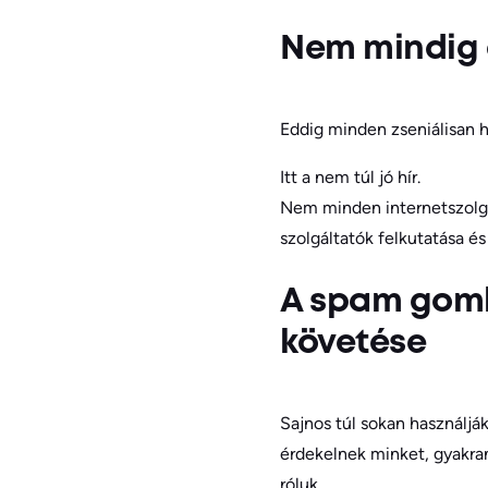
Nem mindig a
Eddig minden zseniálisan h
Itt a nem túl jó hír.
Nem minden internetszolgá
szolgáltatók felkutatása é
A spam gomb
követése
Sajnos túl sokan használj
érdekelnek minket, gyakra
róluk.