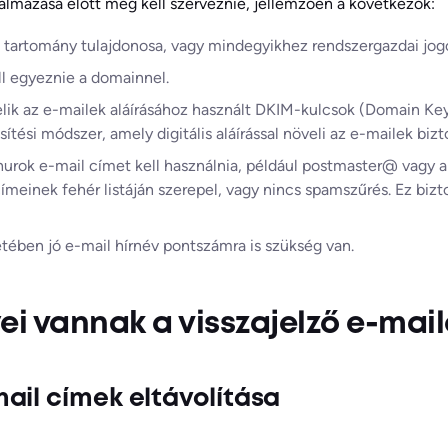
almazása előtt meg kell szerveznie, jellemzően a következők:
a tartomány tulajdonosa, vagy mindegyikhez rendszergazdai jogo
l egyeznie a domainnel.
k az e-mailek aláírásához használt DKIM-kulcsok (Domain Keys I
ítési módszer, amely digitális aláírással növeli az e-mailek bizt
i hurok e-mail címet kell használnia, például postmaster@ vagy
ímeinek fehér listáján szerepel, vagy nincs spamszűrés. Ez bizt
etében jó e-mail hírnév pontszámra is szükség van.
ei vannak a visszajelző e-mai
ail címek eltávolítása