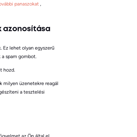
további panaszokat
,
 azonosítása
. Ez lehet olyan egyszerű
ák a spam gombot.
t hozd.
ük milyen üzenetekre reagál
észíteni a tesztelési
figyelmet az Ön által el