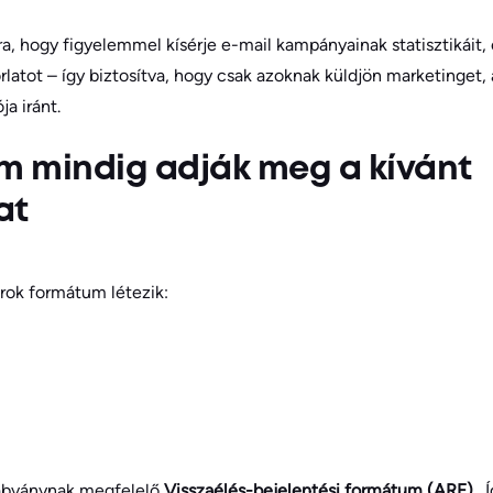
a, hogy figyelemmel kísérje e-mail kampányainak statisztikáit,
orlatot – így biztosítva, hogy csak azoknak küldjön marketinget,
a iránt.
m mindig adják meg a kívánt
at
urok formátum létezik:
szabványnak megfelelő
Visszaélés-bejelentési formátum (ARF)
. 