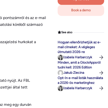
Book a demo
ói pontszámról és az e-mail
satolási köréből származó
See also
szajelzési hurkokat a
Hogyan ellenőrizhetjük az e-
mail címeket: A végleges
útmutató 2026-re
Izabela Harbarczyk
Minden, amit a GlockAppsról
tudni kell: 2026 Edition
Jakub Ziecina
Opt-In e-mail listák használata
tató nyújt. Az FBL
a 2026-ös marketinghez
ettjei által tett
Izabela Harbarczyk
maz meg egy durván