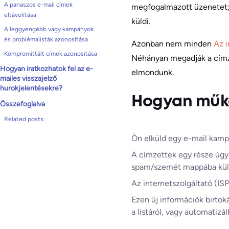
A panaszos e-mail címek
megfogalmazott üzenetet;
eltávolítása
küldi.
A leggyengébb vagy kampányok
és problémalisták azonosítása
Azonban nem minden
Az i
Kompromittált címek azonosítása
Néhányan megadják a címze
Hogyan iratkozhatok fel az e-
elmondunk.
mailes visszajelző
hurokjelentésekre?
Hogyan műkö
Összefoglalva
Related posts:
Ön elküld egy e-mail kampá
A címzettek egy része úg
spam/szemét mappába küld
Az internetszolgáltató (IS
Ezen új információk birtok
a listáról, vagy automatizá