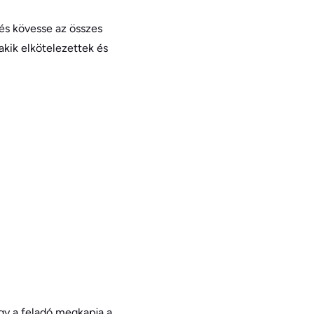
 és kövesse az összes
 akik elkötelezettek és
Így a feladó megkapja a