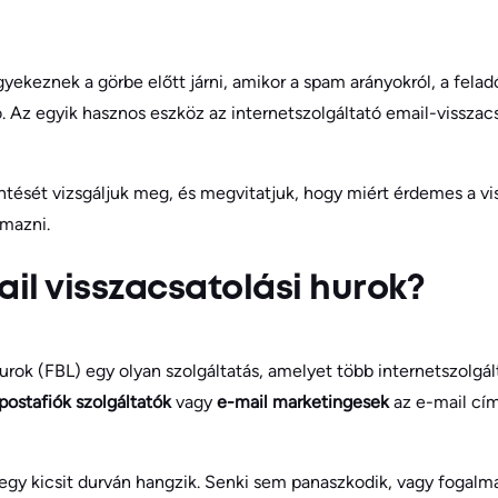
yekeznek a görbe előtt járni, amikor a spam arányokról, a felad
. Az egyik hasznos eszköz az internetszolgáltató email-visszac
ntését vizsgáljuk meg, és megvitatjuk, hogy miért érdemes a vis
lmazni.
ail visszacsatolási hurok?
urok (FBL) egy olyan szolgáltatás, amelyet több internetszolgál
postafiók szolgáltatók
vagy
e-mail marketingesek
az e-mail címz
 egy kicsit durván hangzik. Senki sem panaszkodik, vagy fogal