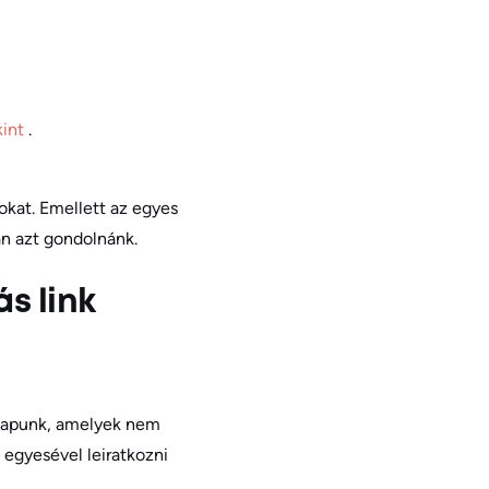
kint
.
okat. Emellett az egyes
an azt gondolnánk.
s link
 kapunk, amelyek nem
egyesével leiratkozni