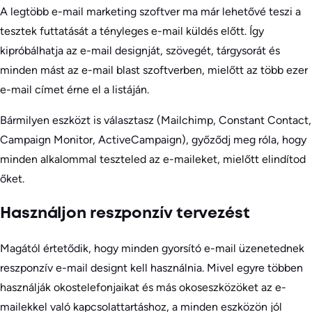
A legtöbb e-mail marketing szoftver ma már lehetővé teszi a
tesztek futtatását a tényleges e-mail küldés előtt. Így
kipróbálhatja az e-mail designját, szövegét, tárgysorát és
minden mást az e-mail blast szoftverben, mielőtt az több ezer
e-mail címet érne el a listáján.
Bármilyen eszközt is választasz (Mailchimp, Constant Contact,
Campaign Monitor, ActiveCampaign), győződj meg róla, hogy
minden alkalommal teszteled az e-maileket, mielőtt elindítod
őket.
Használjon reszponzív tervezést
Magától értetődik, hogy minden gyorsító e-mail üzenetednek
reszponzív e-mail designt kell használnia. Mivel egyre többen
használják okostelefonjaikat és más okoseszközöket az e-
mailekkel való kapcsolattartáshoz, a minden eszközön jól