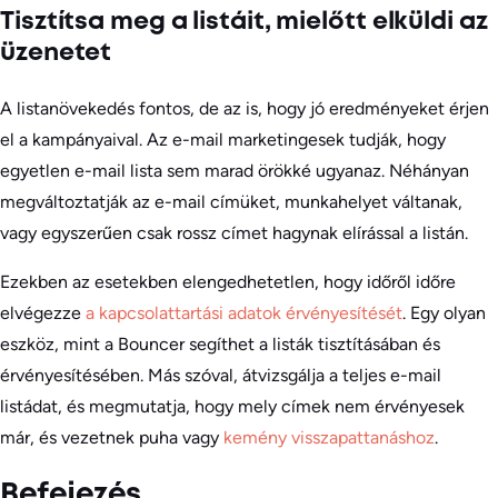
Tisztítsa meg a listáit, mielőtt elküldi az
üzenetet
A listanövekedés fontos, de az is, hogy jó eredményeket érjen
el a kampányaival. Az e-mail marketingesek tudják, hogy
egyetlen e-mail lista sem marad örökké ugyanaz. Néhányan
megváltoztatják az e-mail címüket, munkahelyet váltanak,
vagy egyszerűen csak rossz címet hagynak elírással a listán.
Ezekben az esetekben elengedhetetlen, hogy időről időre
elvégezze
a kapcsolattartási adatok érvényesítését
. Egy olyan
eszköz, mint a Bouncer segíthet a listák tisztításában és
érvényesítésében. Más szóval, átvizsgálja a teljes e-mail
listádat, és megmutatja, hogy mely címek nem érvényesek
már, és vezetnek puha vagy
kemény visszapattanáshoz
.
Befejezés