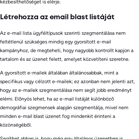
kézbesíthetőséget is elérje.
Létrehozza az email blast listáját
Az e-mail lista ügyféltípusok szerinti szegmentálása nem
feltétlenül szükséges mindig egy gyorsított e-mail
kampányhoz, de megteheti, hogy nagyobb kontrollt kapjon a
tartalom és az üzenet felett, amelyet közvetíteni szeretne.
A gyorsított e-mailek általában általánosabbak, mint a
specifikus vagy célzott e-mailek; ez azonban nem jelenti azt,
hogy az e-mailek szegmentálása nem segít jobb eredményt
elérni. Előnyös lehet, ha az e-mail listáját különböző
demográfiai szegmensek alapján szegmentálja, mivel nem
minden e-mail blast üzenet fog mindenkit érinteni a
közönségéből.
Segíthet abban is, hogy még egy általános üzenetben is