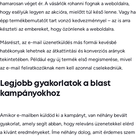
hamarosan véget ér. A vásárlók rohanni fognak a weboldalra,
hogy esélyük legyen az akcióra, mielőtt túl késő lenne. Vagy ha
épp termékbemutatót tart vonzó kedvezménnyel – az is arra
készteti az embereket, hogy özönlenek a weboldalra.
Másrészt, az e-mail üzenetküldés más formái kevésbé
hatékonyak lehetnek az átkattintási és konverziós arányok
tekintetében. Például egy új termék első megismerése, mivel
az e-mail feliratkozóknak nem kell azonnal cselekedniük.
Legjobb gyakorlatok a blast
kampányokhoz
Amikor e-mailben küldöd ki a kampányt, van néhány bevált
gyakorlat, amely segít abban, hogy releváns üzenetekkel elérd
a kívánt eredményeket. Íme néhány dolog, amit érdemes szem