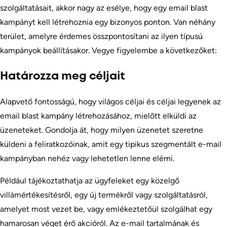
szolgáltatásait, akkor nagy az esélye, hogy egy email blast
kampányt kell létrehoznia egy bizonyos ponton. Van néhány
terület, amelyre érdemes összpontosítani az ilyen típusú
kampányok beállításakor. Vegye figyelembe a következőket:
Határozza meg céljait
Alapvető fontosságú, hogy világos céljai és céljai legyenek az
email blast kampány létrehozásához, mielőtt elküldi az
üzeneteket. Gondolja át, hogy milyen üzenetet szeretne
küldeni a feliratkozóinak, amit egy tipikus szegmentált e-mail
kampányban nehéz vagy lehetetlen lenne elérni.
Például tájékoztathatja az ügyfeleket egy közelgő
villámértékesítésről, egy új termékről vagy szolgáltatásról,
amelyet most vezet be, vagy emlékeztetőül szolgálhat egy
hamarosan véget érő akcióról. Az e-mail tartalmának és