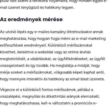
plusz időt szánni a tervezési folyamatra, hogy minden egyes e-
mail üzenet lenyűgöző és hatékony legyen.
Az eredmények mérése
Az utolsó lépés egy e-mailes kampány létrehozásakor annak
meghatározása, hogy hogyan fogja mérni az e-mail marketing
erőfeszítések eredményeit. Különböző mérőszámokat
követhet, beleértve a weboldal vagy az online áruház
megtekintését, a vásárlásokat, az ügyfélkérdéseket, az ügyfél
visszajelzéseit és így tovább. Ha megtalálja a módját, hogy
mérje ezeket a mérőszámokat, világosabb képet kaphat arról,
hogy mennyire interaktív és hatékony az email blast üzenete.
Végezze el a különböző fontos mérőszámok, például a
visszalépési, megnyílási és átkattintási arányok elemzését,
hogy meghatározhassa, kell-e változtatni a promóciós e-