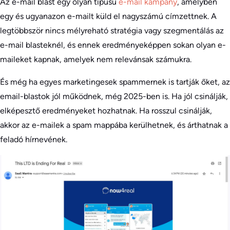
Az e-mail blast egy olyan típusú
e-mail kampány
, amelyben
egy és ugyanazon e-mailt küld el nagyszámú címzettnek. A
legtöbbször nincs mélyreható stratégia vagy szegmentálás az
e-mail blasteknél, és ennek eredményeképpen sokan olyan e-
maileket kapnak, amelyek nem relevánsak számukra.
És még ha egyes marketingesek spammernek is tartják őket, az
email-blastok jól működnek, még 2025-ben is. Ha jól csinálják,
elképesztő eredményeket hozhatnak. Ha rosszul csinálják,
akkor az e-mailek a spam mappába kerülhetnek, és árthatnak a
feladó hírnevének.