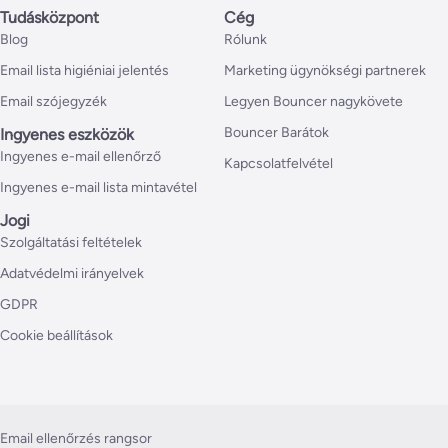
Tudásközpont
Cég
Blog
Rólunk
Email lista higiéniai jelentés
Marketing ügynökségi partnerek
Email szójegyzék
Legyen Bouncer nagykövete
Bouncer Barátok
Ingyenes eszközök
Ingyenes e-mail ellenőrző
Kapcsolatfelvétel
Ingyenes e-mail lista mintavétel
Jogi
Szolgáltatási feltételek
Adatvédelmi irányelvek
GDPR
Cookie beállítások
Email ellenőrzés rangsor