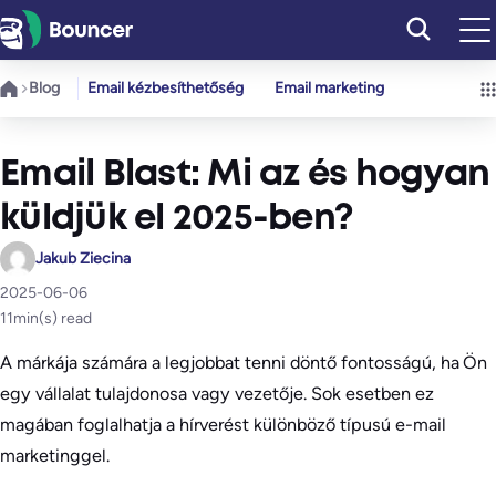
Ugrás
a
tartalomhoz
Blog
Email kézbesíthetőség
Email marketing
Email Blast: Mi az és hogyan
küldjük el 2025-ben?
Jakub Ziecina
2025-06-06
11
min(s) read
A márkája számára a legjobbat tenni döntő fontosságú, ha Ön
egy vállalat tulajdonosa vagy vezetője. Sok esetben ez
magában foglalhatja a hírverést különböző típusú e-mail
marketinggel.