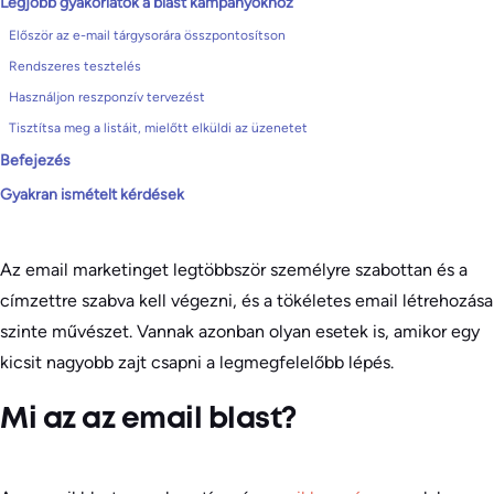
Legjobb gyakorlatok a blast kampányokhoz
Először az e-mail tárgysorára összpontosítson
Rendszeres tesztelés
Használjon reszponzív tervezést
Tisztítsa meg a listáit, mielőtt elküldi az üzenetet
Befejezés
Gyakran ismételt kérdések
Az email marketinget legtöbbször személyre szabottan és a
címzettre szabva kell végezni, és a tökéletes email létrehozása
szinte művészet. Vannak azonban olyan esetek is, amikor egy
kicsit nagyobb zajt csapni a legmegfelelőbb lépés.
Mi az az email blast?