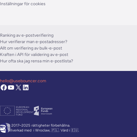
Inställningar för cookies
Ranking av e-postverifiering
Hur verifierar man e-postadresser?
Allt om verifiering av bulk-e-post
Kraften i API för validering av e-post
Hur ofta ska jag rensa min e-postlista?
hello@usebouncer.com
© 2017–2025
rättigheter förbehållna.
Tillverkad med
i Wroclaw, 🇵🇱. Värd i 🇪🇺.