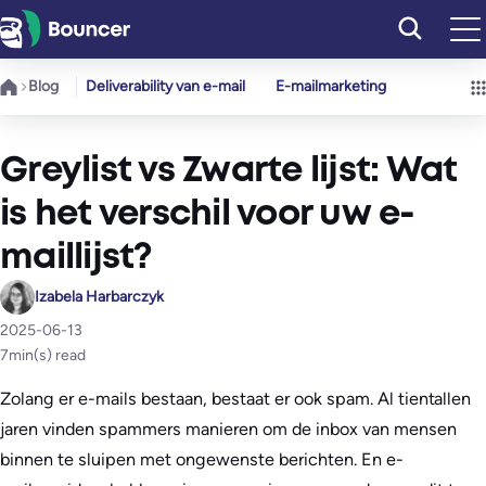
Ga
naar
de
Blog
Deliverability van e-mail
E-mailmarketing
inhoud
Greylist vs Zwarte lijst: Wat
is het verschil voor uw e-
maillijst?
Izabela Harbarczyk
2025-06-13
7
min(s) read
Zolang er e-mails bestaan, bestaat er ook spam. Al tientallen
jaren vinden spammers manieren om de inbox van mensen
binnen te sluipen met ongewenste berichten. En e-