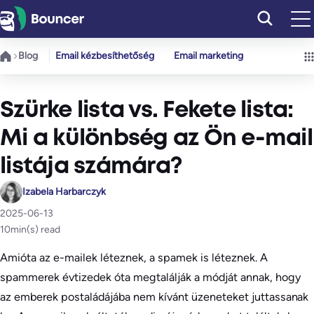
Ugrás
a
tartalomhoz
Blog
Email kézbesíthetőség
Email marketing
Szürke lista vs. Fekete lista:
Mi a különbség az Ön e-mail
listája számára?
Izabela Harbarczyk
2025-06-13
10
min(s) read
Amióta az e-mailek léteznek, a spamek is léteznek. A
spammerek évtizedek óta megtalálják a módját annak, hogy
az emberek postaládájába nem kívánt üzeneteket juttassanak