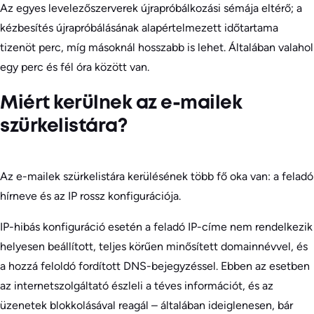
Az egyes levelezőszerverek újrapróbálkozási sémája eltérő; a
kézbesítés újrapróbálásának alapértelmezett időtartama
tizenöt perc, míg másoknál hosszabb is lehet. Általában valahol
egy perc és fél óra között van.
Miért kerülnek az e-mailek
szürkelistára?
Az e-mailek szürkelistára kerülésének több fő oka van: a feladó
hírneve és az IP rossz konfigurációja.
IP-hibás konfiguráció esetén a feladó IP-címe nem rendelkezik
helyesen beállított, teljes körűen minősített domainnévvel, és
a hozzá feloldó fordított DNS-bejegyzéssel. Ebben az esetben
az internetszolgáltató észleli a téves információt, és az
üzenetek blokkolásával reagál – általában ideiglenesen, bár