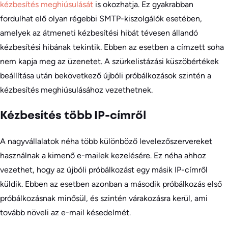
kézbesítés meghiúsulását
is okozhatja. Ez gyakrabban
fordulhat elő olyan régebbi SMTP-kiszolgálók esetében,
amelyek az átmeneti kézbesítési hibát tévesen állandó
kézbesítési hibának tekintik. Ebben az esetben a címzett soha
nem kapja meg az üzenetet. A szürkelistázási küszöbértékek
beállítása után bekövetkező újbóli próbálkozások szintén a
kézbesítés meghiúsulásához vezethetnek.
Kézbesítés több IP-címről
A nagyvállalatok néha több különböző levelezőszervereket
használnak a kimenő e-mailek kezelésére. Ez néha ahhoz
vezethet, hogy az újbóli próbálkozást egy másik IP-címről
küldik. Ebben az esetben azonban a második próbálkozás első
próbálkozásnak minősül, és szintén várakozásra kerül, ami
tovább növeli az e-mail késedelmét.