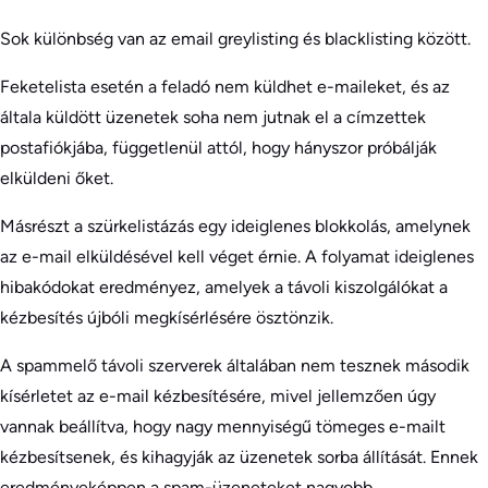
Sok különbség van az email greylisting és blacklisting között.
Feketelista esetén a feladó nem küldhet e-maileket, és az
általa küldött üzenetek soha nem jutnak el a címzettek
postafiókjába, függetlenül attól, hogy hányszor próbálják
elküldeni őket.
Másrészt a szürkelistázás egy ideiglenes blokkolás, amelynek
az e-mail elküldésével kell véget érnie. A folyamat ideiglenes
hibakódokat eredményez, amelyek a távoli kiszolgálókat a
kézbesítés újbóli megkísérlésére ösztönzik.
A spammelő távoli szerverek általában nem tesznek második
kísérletet az e-mail kézbesítésére, mivel jellemzően úgy
vannak beállítva, hogy nagy mennyiségű tömeges e-mailt
kézbesítsenek, és kihagyják az üzenetek sorba állítását. Ennek
eredményeképpen a spam-üzeneteket nagyobb