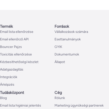
Termék
Források
Email lista ellenőrzése
Vállalkozások számára
Email ellenőrző API
Esettanulmányok
Bouncer Pajzs
GYIK
Toxicitás ellenőrzése
Dokumentumok
Kézbesíthetőségi készlet
Állapot
Adatgazdagítás
Integrációk
Árképzés
Tudásközpont
Cég
Blog
Rólunk
Email lista higiéniai jelentés
Marketing ügynökségi partnerek