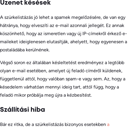
Üzenet késések
A szürkelistázás jó lehet a spamek megelőzésére, de van egy
hátránya, hogy elveszíti az e-mail azonnali jellegét. Ez annak
köszönhető, hogy az ismeretlen vagy új IP-címekről érkező e-
maileket ideiglenesen elutasítják, ahelyett, hogy egyenesen a
postaládába kerülnének.
Végső soron ez általában késleltetést eredményez a legtöbb
olyan e-mail esetében, amelyet új feladó címéről küldenek,
függetlenül attól, hogy valóban spam-e vagy sem. Az, hogy a
késedelem várhatóan mennyi ideig tart, attól függ, hogy a
feladó mikor próbálja meg újra a kézbesítést.
Szállítási hiba
Bár ez ritka, de a szürkelistázás bizonyos esetekben
a