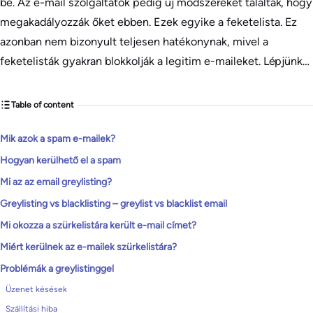
be. Az e-mail szolgáltatók pedig új módszereket találtak, hogy
megakadályozzák őket ebben. Ezek egyike a feketelista. Ez
azonban nem bizonyult teljesen hatékonynak, mivel a
feketelisták gyakran blokkolják a legitim e-maileket. Lépjünk…
Table of content
Mik azok a spam e-mailek?
Hogyan kerülhető el a spam
Mi az az email greylisting?
Greylisting vs blacklisting – greylist vs blacklist email
Mi okozza a szürkelistára került e-mail címet?
Miért kerülnek az e-mailek szürkelistára?
Problémák a greylistinggel
Üzenet késések
Szállítási hiba