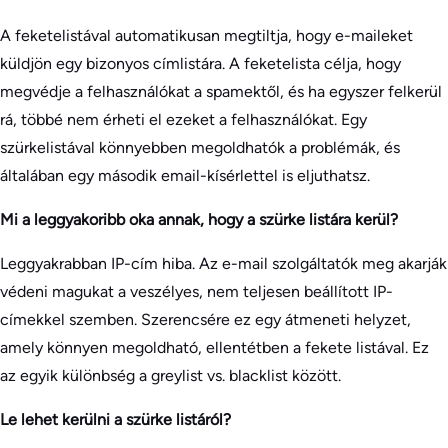
A feketelistával automatikusan megtiltja, hogy e-maileket
küldjön egy bizonyos címlistára. A feketelista célja, hogy
megvédje a felhasználókat a spamektől, és ha egyszer felkerül
rá, többé nem érheti el ezeket a felhasználókat. Egy
szürkelistával könnyebben megoldhatók a problémák, és
általában egy második email-kísérlettel is eljuthatsz.
Mi a leggyakoribb oka annak, hogy a szürke listára kerül?
Leggyakrabban IP-cím hiba. Az e-mail szolgáltatók meg akarják
védeni magukat a veszélyes, nem teljesen beállított IP-
címekkel szemben. Szerencsére ez egy átmeneti helyzet,
amely könnyen megoldható, ellentétben a fekete listával. Ez
az egyik különbség a greylist vs. blacklist között.
Le lehet kerülni a szürke listáról?