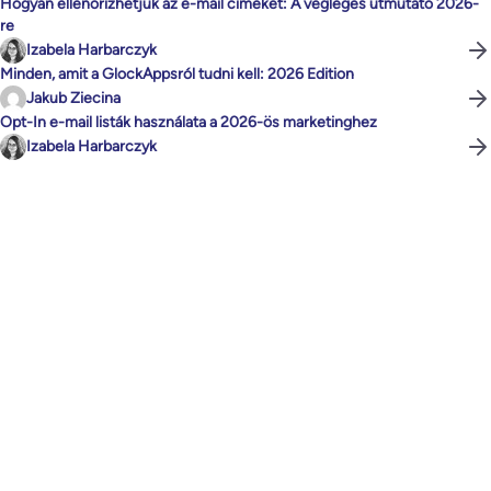
Hogyan ellenőrizhetjük az e-mail címeket: A végleges útmutató 2026-
re
Izabela Harbarczyk
Minden, amit a GlockAppsról tudni kell: 2026 Edition
Jakub Ziecina
Opt-In e-mail listák használata a 2026-ös marketinghez
Izabela Harbarczyk