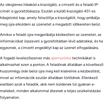
Az ideiglenes hibakód a kiszolgáló, a címzett és a feladó IP-
címét is gyorsítótárazza. Ezután a küldő kiszolgáló 451-es
hibajelzést kap, amely felszólítja a kiszolgálót, hogy próbálja
meg újra elküldeni az üzenetet a megadott időkereten belül.
Amikor a feladó újra megpróbálja kézbesíteni az üzenetet, az
információkat összeveti a gyorsítótárban lévő adatokkal, és ha
egyeznek, a címzett engedélyt kap az üzenet elfogadására.
A fogadó levelezőszerver más
spamszűrési
technikákat is
alkalmazhat ezen a ponton. A feladónak általában a következő
huszonnégy órán belül újra meg kell kísérelnie a kézbesítést,
mivel az információk ezután általában törlődnek. Ellenkező
esetben azok a feladók, akik nem küldenek túl gyakran e-
maileket, minden alkalommal átesnek a teljes szürkelistázási
folyamaton.