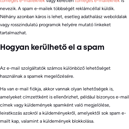
tömeges e-maileknek
vagy kéretlen
tömeges e-maileknek
is
nevezik. A spam e-mailek többségét reklámcéllal küldik.
Néhány azonban káros is lehet, esetleg adathalász weboldalak
vagy rosszindulatú programok helyére mutató linkeket
tartalmazhat.
Hogyan kerülhető el a spam
Az e-mail szolgáltatók számos különböző lehetőséget
használnak a spamek megelőzésére.
Ha van e-mail fiókja, akkor vannak olyan lehetőségek is,
amelyeket címzettként is ellenőrizhet, például bizonyos e-mail
címek vagy küldemények spamként való megjelölése,
leiratkozás azokról a küldeményekről, amelyektől sok spam e-
mailt kap, valamint a küldemények blokkolása.