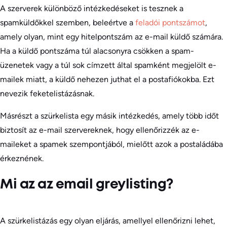
A szerverek különböző intézkedéseket is tesznek a
spamküldőkkel szemben, beleértve a
feladói pontszámot
,
amely olyan, mint egy hitelpontszám az e-mail küldő számára.
Ha a küldő pontszáma túl alacsonyra csökken a spam-
üzenetek vagy a túl sok címzett által spamként megjelölt e-
mailek miatt, a küldő nehezen juthat el a postafiókokba. Ezt
nevezik feketelistázásnak.
Másrészt a szürkelista egy másik intézkedés, amely több időt
biztosít az e-mail szervereknek, hogy ellenőrizzék az e-
maileket a spamek szempontjából, mielőtt azok a postaládába
érkeznének.
Mi az az email greylisting?
A szürkelistázás egy olyan eljárás, amellyel ellenőrizni lehet,