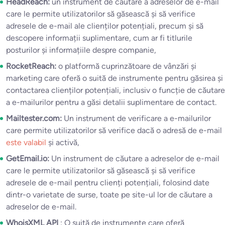
HeadReach:
un instrument de căutare a adreselor de e-mail
care le permite utilizatorilor să găsească și să verifice
adresele de e-mail ale clienților potențiali, precum și să
descopere informații suplimentare, cum ar fi titlurile
posturilor și informațiile despre companie,
RocketReach:
o platformă cuprinzătoare de vânzări și
marketing care oferă o suită de instrumente pentru găsirea și
contactarea clienților potențiali, inclusiv o funcție de căutare
a e-mailurilor pentru a găsi detalii suplimentare de contact.
Mailtester.com:
Un instrument de verificare a e-mailurilor
care permite utilizatorilor să verifice dacă o adresă de e-mail
este valabil
și activă,
GetEmail.io:
Un instrument de căutare a adreselor de e-mail
care le permite utilizatorilor să găsească și să verifice
adresele de e-mail pentru clienți potențiali, folosind date
dintr-o varietate de surse, toate pe site-ul lor de căutare a
adreselor de e-mail.
WhoisXML API
: O suită de instrumente care oferă