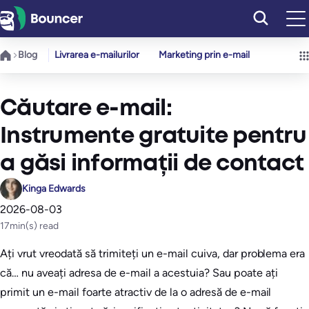
Sari
la
conținut
Blog
Livrarea e-mailurilor
Marketing prin e-mail
Căutare e-mail:
Instrumente gratuite pentru
a găsi informații de contact
Kinga Edwards
2026-08-03
17
min(s) read
Ați vrut vreodată să trimiteți un e-mail cuiva, dar problema era
că… nu aveați adresa de e-mail a acestuia? Sau poate ați
primit un e-mail foarte atractiv de la o adresă de e-mail