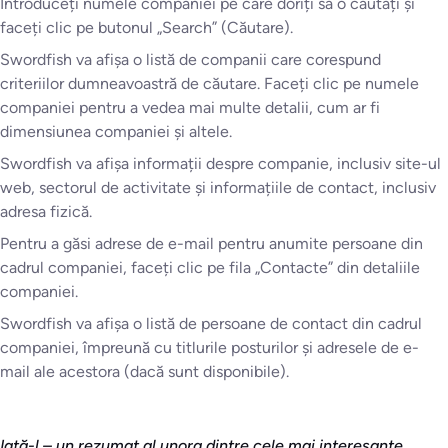
Introduceți numele companiei pe care doriți să o căutați și
faceți clic pe butonul „Search” (Căutare).
Swordfish va afișa o listă de companii care corespund
criteriilor dumneavoastră de căutare. Faceți clic pe numele
companiei pentru a vedea mai multe detalii, cum ar fi
dimensiunea companiei și altele.
Swordfish va afișa informații despre companie, inclusiv site-ul
web, sectorul de activitate și informațiile de contact, inclusiv
adresa fizică.
Pentru a găsi adrese de e-mail pentru anumite persoane din
cadrul companiei, faceți clic pe fila „Contacte” din detaliile
companiei.
Swordfish va afișa o listă de persoane de contact din cadrul
companiei, împreună cu titlurile posturilor și adresele de e-
mail ale acestora (dacă sunt disponibile).
Iată-l – un rezumat al unora dintre cele mai interesante