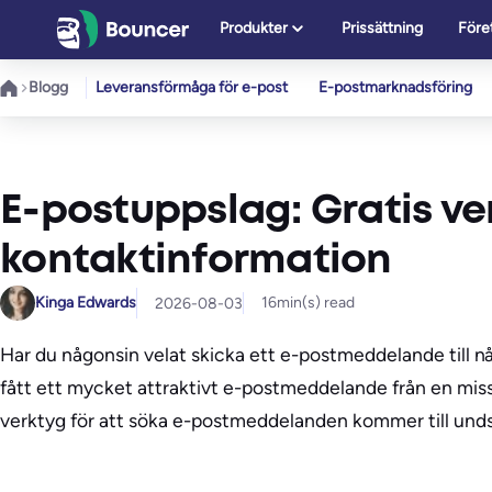
Hoppa
Produkter
Prissättning
Före
till
innehåll
Blogg
Leveransförmåga för e-post
E-postmarknadsföring
E-postuppslag: Gratis ver
kontaktinformation
Kinga Edwards
16
min(s) read
2026-08-03
Har du någonsin velat skicka ett e-postmeddelande till n
fått ett mycket attraktivt e-postmeddelande från en misst
verktyg för att söka e-postmeddelanden kommer till undsä