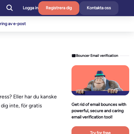
Logga in
Registrera dig
Kontakta oss
ering av e-post
Bouncer Email verification
ess? Eller har du kanske
Get rid of email bounces with
ig inte, för gratis
powerful, secure and caring
email verification tool!
Try for free