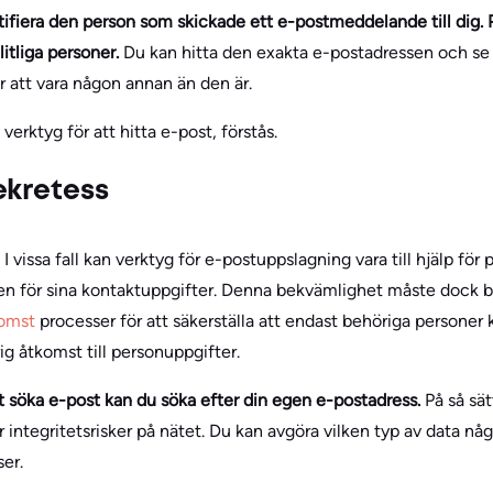
ifiera den person som skickade ett e-postmeddelande till dig. 
itliga personer.
Du kan hitta den exakta e-postadressen och se t
ör att vara någon annan än den är.
rktyg för att hitta e-post, förstås.
ekretess
. I vissa fall kan verktyg för e-postuppslagning vara till hjälp för
ten för sina kontaktuppgifter. Denna bekvämlighet måste dock 
komst
processer för att säkerställa att endast behöriga personer
g åtkomst till personuppgifter.
tt söka e-post kan du söka efter din egen e-postadress.
På så sät
r integritetsrisker på nätet. Du kan avgöra vilken typ av data n
er.