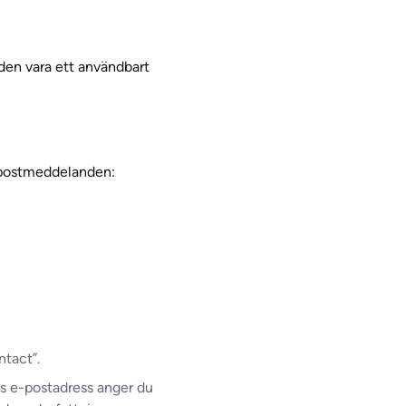
den vara ett användbart
e-postmeddelanden:
ntact”.
es e-postadress anger du