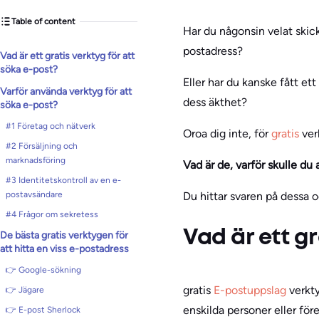
Table of content
Har du någonsin velat skic
postadress?
Vad är ett gratis verktyg för att
söka e-post?
Eller har du kanske fått et
Varför använda verktyg för att
dess äkthet?
söka e-post?
#1 Företag och nätverk
Oroa dig inte, för
gratis
ver
#2 Försäljning och
marknadsföring
Vad är de, varför skulle du
#3 Identitetskontroll av en e-
postavsändare
Du hittar svaren på dessa o
#4 Frågor om sekretess
Vad är ett gr
De bästa gratis verktygen för
att hitta en viss e-postadress
👉 Google-sökning
gratis
E-postuppslag
verkty
👉 Jägare
enskilda personer eller före
👉 E-post Sherlock