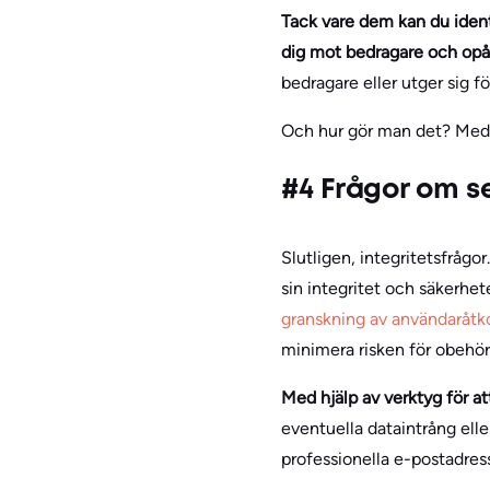
Tack vare dem kan du ident
dig mot bedragare och opål
bedragare eller utger sig f
Och hur gör man det? Med ve
#4 Frågor om s
Slutligen, integritetsfrågor
sin integritet och säkerhe
granskning av användaråt
minimera risken för obehöri
Med hjälp av verktyg för a
eventuella dataintrång elle
professionella e-postadress