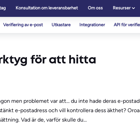
tag
Konsultation om leveransbarhet
Om oss
Resurser
Verifiering av e-post
Utkastare
Integrationer
API för verifi
ktyg för att hitta
ågon men problemet var att… du inte hade deras e-postadr
änkt e-postadress och vill kontrollera dess äkthet? Oroa d
ttning. Vad är de, varför skulle du…