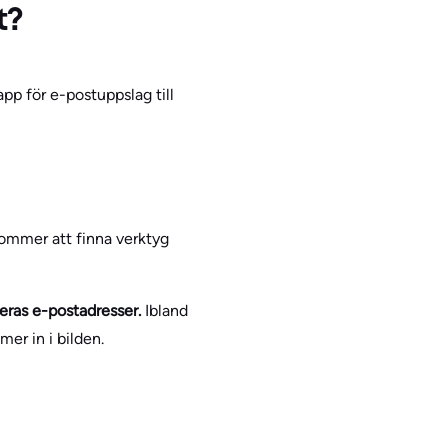
t?
app för e-postuppslag till
kommer att finna verktyg
eras e-postadresser.
Ibland
er in i bilden.