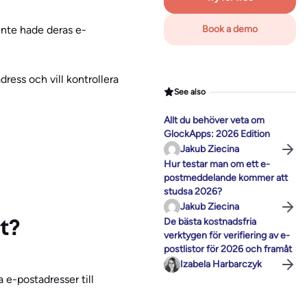
inte hade deras e-
Book a demo
ress och vill kontrollera
See also
Allt du behöver veta om
GlockApps: 2026 Edition
Jakub Ziecina
Hur testar man om ett e-
postmeddelande kommer att
studsa 2026?
Jakub Ziecina
De bästa kostnadsfria
t?
verktygen för verifiering av e-
postlistor för 2026 och framåt
Izabela Harbarczyk
a e-postadresser till