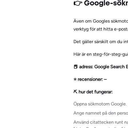
👉 Google-sök
Även om Googles sökmotor i
verktyg för att hitta e-post
Det gäller särskilt om du in
Här är en steg-för-steg-g
📕 adress: Google Search 
⭐ recensioner: –
⛏️ hur det fungerar:
Öppna sökmotorn Google.
Ange namnet på den person e
Använd citattecken runt na