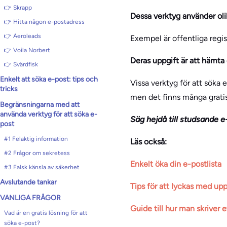
👉 Skrapp
Dessa verktyg använder olik
👉 Hitta någon e-postadress
👉 Aeroleads
Exempel är offentliga regis
👉 Voila Norbert
Deras uppgift är att hämta 
👉 Svärdfisk
Enkelt att söka e-post: tips och
Vissa verktyg för att söka 
tricks
men det finns många gratis
Begränsningarna med att
använda verktyg för att söka e-
Säg hejdå till studsande e
post
#1 Felaktig information
Läs också:
#2 Frågor om sekretess
Enkelt öka din e-postlista
#3 Falsk känsla av säkerhet
Avslutande tankar
Tips för att lyckas med up
VANLIGA FRÅGOR
Guide till hur man skriver 
Vad är en gratis lösning för att
söka e-post?