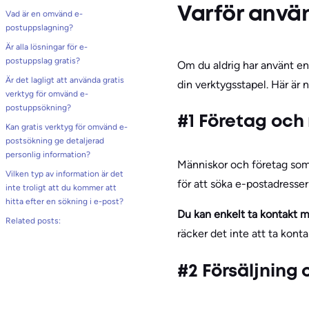
Varför använ
Vad är en omvänd e-
postuppslagning?
Är alla lösningar för e-
postuppslag gratis?
Om du aldrig har använt en 
Är det lagligt att använda gratis
din verktygsstapel. Här är 
verktyg för omvänd e-
postuppsökning?
#1 Företag och
Kan gratis verktyg för omvänd e-
postsökning ge detaljerad
personlig information?
Människor och företag som 
Vilken typ av information är det
för att söka e-postadresse
inte troligt att du kommer att
hitta efter en sökning i e-post?
Du kan enkelt ta kontakt m
Related posts:
räcker det inte att ta kont
#2 Försäljning