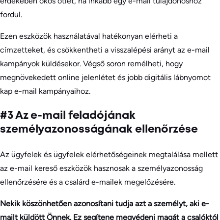
érdekében okos ötlet, ha inkább egy e-mail tulajdonoshoz
fordul.
Ezen eszközök használatával hatékonyan elérheti a
címzetteket, és csökkentheti a visszalépési arányt az e-mail
kampányok küldésekor. Végső soron remélheti, hogy
megnövekedett online jelenlétet és jobb digitális lábnyomot
kap e-mail kampányaihoz.
#3 Az e-mail feladójának
személyazonosságának ellenőrzése
Az ügyfelek és ügyfelek elérhetőségeinek megtalálása mellett
az e-mail kereső eszközök hasznosak a személyazonosság
ellenőrzésére és a csalárd e-mailek megelőzésére.
Nekik köszönhetően azonosítani tudja azt a személyt, aki e-
mailt küldött Önnek. Ez segítene megvédeni magát a csalóktól