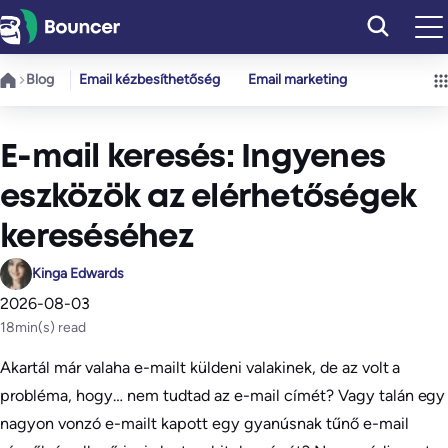
Ugrás
a
tartalomhoz
Blog
Email kézbesíthetőség
Email marketing
E-mail keresés: Ingyenes
eszközök az elérhetőségek
kereséséhez
Kinga Edwards
2026-08-03
18
min(s) read
Akartál már valaha e-mailt küldeni valakinek, de az volt a
probléma, hogy… nem tudtad az e-mail címét? Vagy talán egy
nagyon vonzó e-mailt kapott egy gyanúsnak tűnő e-mail