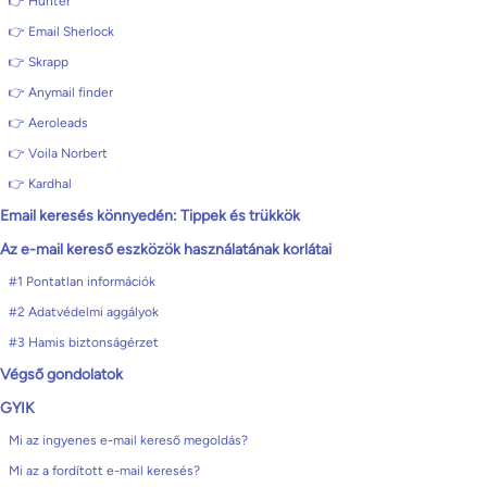
👉 Hunter
👉 Email Sherlock
👉 Skrapp
👉 Anymail finder
👉 Aeroleads
👉 Voila Norbert
👉 Kardhal
Email keresés könnyedén: Tippek és trükkök
Az e-mail kereső eszközök használatának korlátai
#1 Pontatlan információk
#2 Adatvédelmi aggályok
#3 Hamis biztonságérzet
Végső gondolatok
GYIK
Mi az ingyenes e-mail kereső megoldás?
Mi az a fordított e-mail keresés?