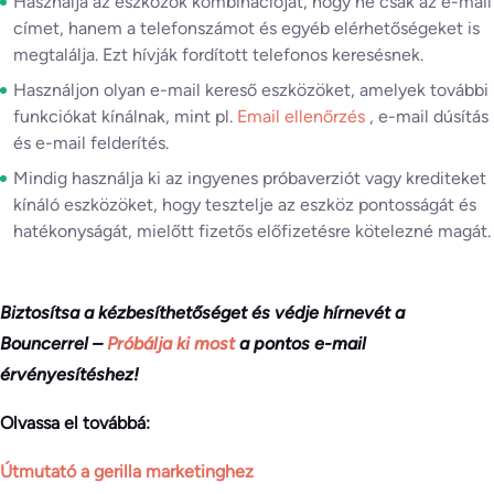
Használja az eszközök kombinációját, hogy ne csak az e-mail
címet, hanem a telefonszámot és egyéb elérhetőségeket is
megtalálja. Ezt hívják fordított telefonos keresésnek.
Használjon olyan e-mail kereső eszközöket, amelyek további
funkciókat kínálnak, mint pl.
Email ellenőrzés
, e-mail dúsítás
és e-mail felderítés.
Mindig használja ki az ingyenes próbaverziót vagy krediteket
kínáló eszközöket, hogy tesztelje az eszköz pontosságát és
hatékonyságát, mielőtt fizetős előfizetésre kötelezné magát.
Biztosítsa a kézbesíthetőséget és védje hírnevét a
Bouncerrel –
Próbálja ki most
a pontos e-mail
érvényesítéshez!
Olvassa el továbbá:
Útmutató a gerilla marketinghez