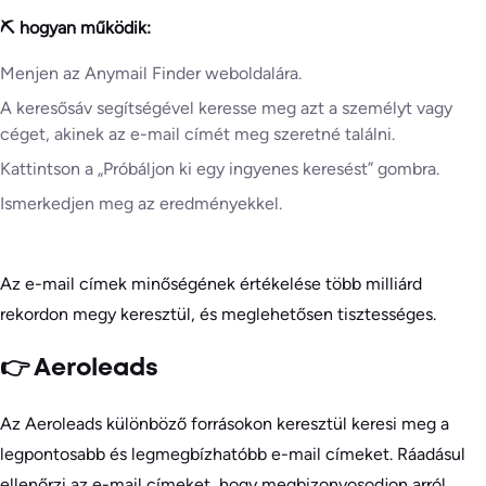
⛏️ hogyan működik:
Menjen az Anymail Finder weboldalára.
A keresősáv segítségével keresse meg azt a személyt vagy
céget, akinek az e-mail címét meg szeretné találni.
Kattintson a „Próbáljon ki egy ingyenes keresést” gombra.
Ismerkedjen meg az eredményekkel.
Az e-mail címek minőségének értékelése több milliárd
rekordon megy keresztül, és meglehetősen tisztességes.
👉 Aeroleads
Az Aeroleads különböző forrásokon keresztül keresi meg a
legpontosabb és legmegbízhatóbb e-mail címeket. Ráadásul
ellenőrzi az e-mail címeket, hogy megbizonyosodjon arról,