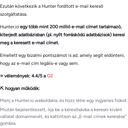
Ezután következik a Hunter fordított e-mail kereső
szolgáltatása.
Hunter.io
egy több mint 200 millió e-mail címet tartalmazó,
kiterjedt adatbázisban (pl. nyílt forráskódú adatbázisok) keresi
meg a keresett e-mail címet.
Emellett egy bizalmi pontszámot is ad, amely segít eldönteni,
hogy az e-mail cím legális-e vagy sem.
⭐ vélemények: 4.4/5 a
G2
⛏️ hogyan működik:
Menj a Hunter.io weboldalra, és hozz létre egy ingyenes fiókot.
Miután bejelentkezett, írja be a keresősávba a keresni kívánt
vállalat domainnevét, és kattintson az „E-mail címek keresése”
gombra.