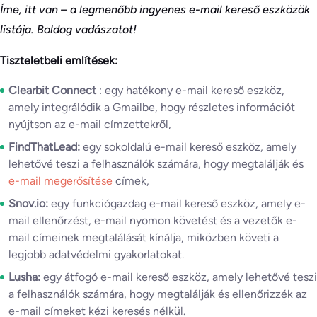
Íme, itt van – a legmenőbb ingyenes e-mail kereső eszközök
listája. Boldog vadászatot!
Tiszteletbeli említések:
Clearbit Connect
: egy hatékony e-mail kereső eszköz,
amely integrálódik a Gmailbe, hogy részletes információt
nyújtson az e-mail címzettekről,
FindThatLead:
egy sokoldalú e-mail kereső eszköz, amely
lehetővé teszi a felhasználók számára, hogy megtalálják és
e-mail megerősítése
címek,
Snov.io:
egy funkciógazdag e-mail kereső eszköz, amely e-
mail ellenőrzést, e-mail nyomon követést és a vezetők e-
mail címeinek megtalálását kínálja, miközben követi a
legjobb adatvédelmi gyakorlatokat.
Lusha:
egy átfogó e-mail kereső eszköz, amely lehetővé teszi
a felhasználók számára, hogy megtalálják és ellenőrizzék az
e-mail címeket kézi keresés nélkül.