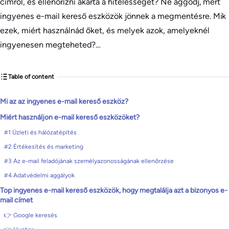
címről, és ellenőrizni akarta a hitelességét? Ne aggódj, mert
ingyenes e-mail kereső eszközök jönnek a megmentésre. Mik
ezek, miért használnád őket, és melyek azok, amelyeknél
ingyenesen megteheted?…
Table of content
Mi az az ingyenes e-mail kereső eszköz?
Miért használjon e-mail kereső eszközöket?
#1 Üzleti és hálózatépítés
#2 Értékesítés és marketing
#3 Az e-mail feladójának személyazonosságának ellenőrzése
#4 Adatvédelmi aggályok
Top ingyenes e-mail kereső eszközök, hogy megtalálja azt a bizonyos e-
mail címet
👉 Google keresés