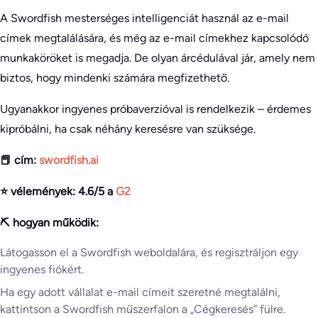
A Swordfish mesterséges intelligenciát használ az e-mail
címek megtalálására, és még az e-mail címekhez kapcsolódó
munkaköröket is megadja. De olyan árcédulával jár, amely nem
biztos, hogy mindenki számára megfizethető.
Ugyanakkor ingyenes próbaverzióval is rendelkezik – érdemes
kipróbálni, ha csak néhány keresésre van szüksége.
📕 cím:
swordfish.ai
⭐ vélemények: 4.6/5 a
G2
⛏️ hogyan működik:
Látogasson el a Swordfish weboldalára, és regisztráljon egy
ingyenes fiókért.
Ha egy adott vállalat e-mail címeit szeretné megtalálni,
kattintson a Swordfish műszerfalon a „Cégkeresés” fülre.