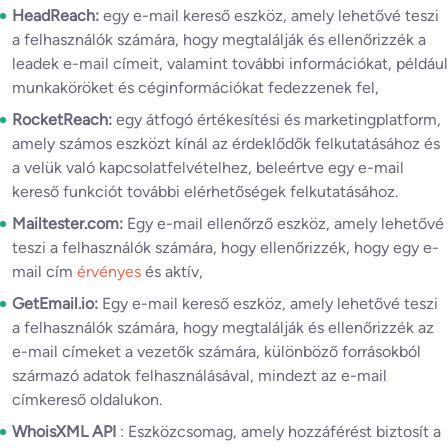
HeadReach:
egy e-mail kereső eszköz, amely lehetővé teszi
a felhasználók számára, hogy megtalálják és ellenőrizzék a
leadek e-mail címeit, valamint további információkat, például
munkaköröket és céginformációkat fedezzenek fel,
RocketReach:
egy átfogó értékesítési és marketingplatform,
amely számos eszközt kínál az érdeklődők felkutatásához és
a velük való kapcsolatfelvételhez, beleértve egy e-mail
kereső funkciót további elérhetőségek felkutatásához.
Mailtester.com:
Egy e-mail ellenőrző eszköz, amely lehetővé
teszi a felhasználók számára, hogy ellenőrizzék, hogy egy e-
mail cím
érvényes
és aktív,
GetEmail.io:
Egy e-mail kereső eszköz, amely lehetővé teszi
a felhasználók számára, hogy megtalálják és ellenőrizzék az
e-mail címeket a vezetők számára, különböző forrásokból
származó adatok felhasználásával, mindezt az e-mail
címkereső oldalukon.
WhoisXML API
: Eszközcsomag, amely hozzáférést biztosít a