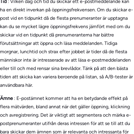
Tid
: Vilken dag och tid du skickar ett e-postmeddelande kan
ha en direkt inverkan på öppningsfrekvensen. Om du skickar e-
post vid en tidpunkt då de flesta prenumeranter är upptagna
kan du se mycket lägre öppningsfrekvens jämfört med om du
skickar vid en tidpunkt då prenumeranterna har bättre
förutsättningar att öppna och läsa meddelanden. Tidiga
morgnar, lunchtid och strax efter jobbet är tider då de flesta
människor inte är intresserade av att läsa e-postmeddelanden
eller till och med rensar sina brevlådor. Tänk på att den bästa
tiden att skicka kan variera beroende på listan, så A/B-tester är
användbara här.
Ämne
: E-postämnet kommer att ha en betydande effekt på
flera mätvärden, bland annat när det gäller öppning, klickning
och avregistrering. Det är viktigt att segmentera och märka e-
postprenumeranter utifrån deras intressen för att se till att du
bara skickar dem ämnen som är relevanta och intressanta för