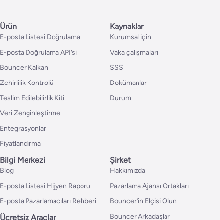
Ürün
Kaynaklar
E-posta Listesi Doğrulama
Kurumsal için
E-posta Doğrulama API’si
Vaka çalışmaları
Bouncer Kalkan
SSS
Zehirlilik Kontrolü
Dokümanlar
Teslim Edilebilirlik Kiti
Durum
Veri Zenginleştirme
Entegrasyonlar
Fiyatlandırma
Bilgi Merkezi
Şirket
Blog
Hakkımızda
E-posta Listesi Hijyen Raporu
Pazarlama Ajansı Ortakları
E-posta Pazarlamacıları Rehberi
Bouncer’in Elçisi Olun
Bouncer Arkadaşlar
Ücretsiz Araçlar