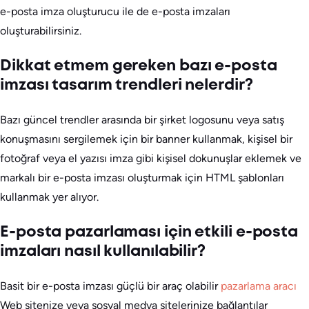
e-posta imza oluşturucu ile de e-posta imzaları
oluşturabilirsiniz.
Dikkat etmem gereken bazı e-posta
imzası tasarım trendleri nelerdir?
Bazı güncel trendler arasında bir şirket logosunu veya satış
konuşmasını sergilemek için bir banner kullanmak, kişisel bir
fotoğraf veya el yazısı imza gibi kişisel dokunuşlar eklemek ve
markalı bir e-posta imzası oluşturmak için HTML şablonları
kullanmak yer alıyor.
E-posta pazarlaması için etkili e-posta
imzaları nasıl kullanılabilir?
Basit bir e-posta imzası güçlü bir araç olabilir
pazarlama aracı
Web sitenize veya sosyal medya sitelerinize bağlantılar