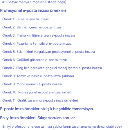
#9 Sosyal medya simgeleri (isteğe bağlı)
Profesyonel e-posta imzası örnekleri
Örnek 1: Temel e-posta imzası
Örnek 2: Banner içeren e-posta imzası
Örnek 3: Marka kimliğini artıran e-posta imzası
Örnek 4: Pazarlama temsilcisi e-posta imzası
Örnek 5: Etkinlikleri vurgulayan profesyonel e-posta imzası
Örnek 6: Ödülleri gösteren e-posta imzası
Örnek 7: Blog için harekete geçirici mesaj içeren e-posta imzası
Örnek 8: Temiz ve basit e-posta imza şablonu
Örnek 9: Mobil uyumlu e-posta imzası
Örnek 10: Profesyonel e-posta imzası örneği
Örnek 11: Grafik tasarımcı e-posta imza örnekleri
E-posta imza örneklerinizi şık bir şekilde tamamlayın
En iyi imza örnekleri: Sıkça sorulan sorular
En iyi profesyonel e-posta imza şablonlarını tasarlamama yardımcı olabilecek