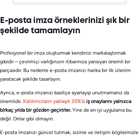
E-posta imza örneklerinizi şık bir
şekilde tamamlayın
Profesyonel bir imza oluşturmak kendinizi markalaştırmak
gibidir – çevrimiçi varlığınızın itibarınıza yansıyan önemli bir
parçasıdır. Bu nedenle e-posta imzanızı harika bir ilk izlenim
yaratacak şekilde tasarlayın.
Ayrıca, e-posta imzanızı basitçe ayarlayıp unutmamanız da
önemlidir.
Katılımcıların yaklaşık 35%’si
iş onaylarını yalnızca
birkaç yılda bir gözden geçirirler.
Yine de en iyi uygulama bu
değil. Onlar gibi olmayın.
E-posta imzanızı güncel tutmak, sizinle ve iletişim bilgilerinizle