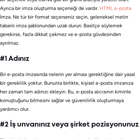
Ayrıca bir imza oluşturma seçeneği de vardır.
HTML e-posta
İmza. Ne tür bir format seçerseniz seçin, geleneksel metin
tabanlı imza şablonundan uzak durun. Basitçe söylemek
gerekirse, fazla dikkat çekmez ve e-posta gövdesinden
ayrılmaz.
#1 Adınız
Bir e-posta imzasında nelerin yer alması gerektiğine dair yasal
bir gereklilik yoktur. Bununla birlikte, kişisel e-posta imzanıza
her zaman tam adınızı ekleyin. Bu, e-posta alıcısının kiminle
konuştuğunu bilmesini sağlar ve güvenilirlik oluşturmaya
yardımcı olur.
#2 İş unvanınız veya şirket pozisyonunuz