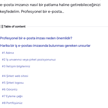
e-posta imzanızı nasıl bir patlama haline getirebileceğinizi
keşfedelim. Profesyonel bir e-posta…
Table of content
Profesyonel bir e-posta imzası neden önemlidir?
Harika bir iş e-postası imzasında bulunması gereken unsurlar
#1 Adınız
#2 İş unvanınız veya şirket pozisyonunuz
#3 İletişim bilgileriniz
#4 Şirket web sitesi
#5 Şirket logosu
#6 Görüntü
#7 Eyleme çağrı
#8 Portföyünüz