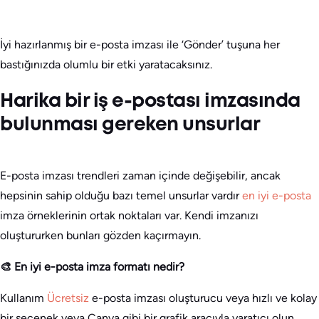
İyi hazırlanmış bir e-posta imzası ile ‘Gönder’ tuşuna her
bastığınızda olumlu bir etki yaratacaksınız.
Harika bir iş e-postası imzasında
bulunması gereken unsurlar
E-posta imzası trendleri zaman içinde değişebilir, ancak
hepsinin sahip olduğu bazı temel unsurlar vardır
en iyi e-posta
imza örneklerinin ortak noktaları var. Kendi imzanızı
oluştururken bunları gözden kaçırmayın.
🎨 En iyi e-posta imza formatı nedir?
Kullanım
Ücretsiz
e-posta imzası oluşturucu veya hızlı ve kolay
bir seçenek veya Canva gibi bir grafik aracıyla yaratıcı olun.