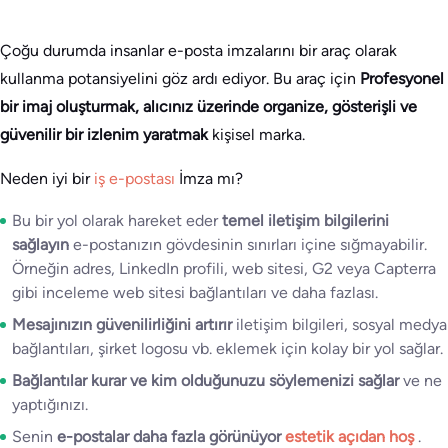
Çoğu durumda insanlar e-posta imzalarını bir araç olarak
kullanma potansiyelini göz ardı ediyor. Bu araç için
Profesyonel
bir imaj oluşturmak, alıcınız üzerinde organize, gösterişli ve
güvenilir bir izlenim yaratmak
kişisel marka.
Neden iyi bir
iş e-postası
İmza mı?
Bu bir yol olarak hareket eder
temel iletişim bilgilerini
sağlayın
e-postanızın gövdesinin sınırları içine sığmayabilir.
Örneğin adres, LinkedIn profili, web sitesi, G2 veya Capterra
gibi inceleme web sitesi bağlantıları ve daha fazlası.
Mesajınızın güvenilirliğini artırır
iletişim bilgileri, sosyal medya
bağlantıları, şirket logosu vb. eklemek için kolay bir yol sağlar.
Bağlantılar kurar ve kim olduğunuzu söylemenizi sağlar
ve ne
yaptığınızı.
Senin
e-postalar daha fazla görünüyor
estetik açıdan hoş
.