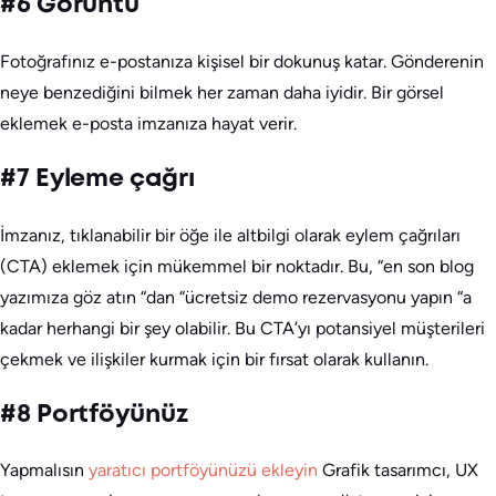
#6 Görüntü
Fotoğrafınız e-postanıza kişisel bir dokunuş katar. Gönderenin
neye benzediğini bilmek her zaman daha iyidir. Bir görsel
eklemek e-posta imzanıza hayat verir.
#7 Eyleme çağrı
İmzanız, tıklanabilir bir öğe ile altbilgi olarak eylem çağrıları
(CTA) eklemek için mükemmel bir noktadır. Bu, “en son blog
yazımıza göz atın “dan “ücretsiz demo rezervasyonu yapın “a
kadar herhangi bir şey olabilir. Bu CTA’yı potansiyel müşterileri
çekmek ve ilişkiler kurmak için bir fırsat olarak kullanın.
#8 Portföyünüz
Yapmalısın
yaratıcı portföyünüzü ekleyin
Grafik tasarımcı, UX