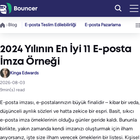
İçeriğe
geç
Blog
E-posta Teslim Edilebilirliği
E-posta Pazarlama
2024 Yılının En İyi 11 E-posta
İmza Örneği
Kinga Edwards
2026-08-03
9
min(s) read
E-posta imzası, e-postalarınızın büyük finalidir – kibar bir veda,
düşünceli ayrılık sözleri ve hatta zekice bir espri. Basit, sıkıcı
e-posta imza örneklerinin olduğu günler geride kaldı. Bununla
birlikte, yakın zamanda kendi imzanızı oluşturmak için ilham
arıyorsanız, işte size ilham verecek örneklerin bir listesi. Kişisel