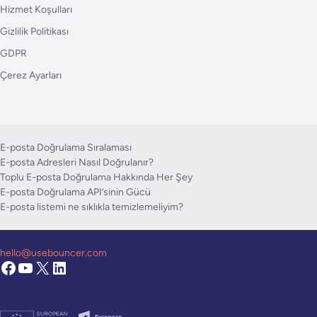
Hizmet Koşulları
Gizlilik Politikası
GDPR
Çerez Ayarları
E-posta Doğrulama Sıralaması
E-posta Adresleri Nasıl Doğrulanır?
Toplu E-posta Doğrulama Hakkında Her Şey
E-posta Doğrulama API’sinin Gücü
E-posta listemi ne sıklıkla temizlemeliyim?
hello@usebouncer.com