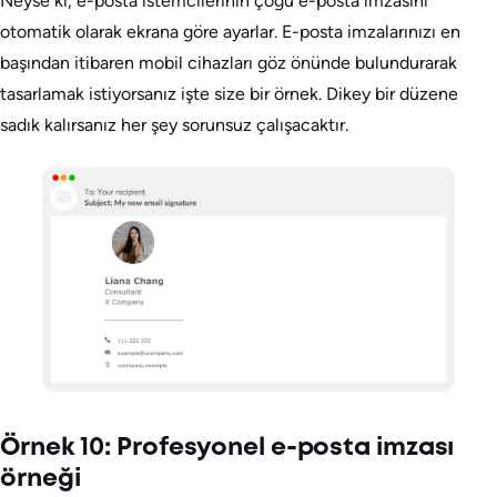
Neyse ki, e-posta istemcilerinin çoğu e-posta imzasını
otomatik olarak ekrana göre ayarlar. E-posta imzalarınızı en
başından itibaren mobil cihazları göz önünde bulundurarak
tasarlamak istiyorsanız işte size bir örnek. Dikey bir düzene
sadık kalırsanız her şey sorunsuz çalışacaktır.
Örnek 10: Profesyonel e-posta imzası
örneği