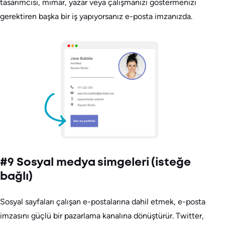
tasarımcısı, mimar, yazar veya çalışmanızı göstermenizi
gerektiren başka bir iş yapıyorsanız e-posta imzanızda.
#9 Sosyal medya simgeleri (isteğe
bağlı)
Sosyal sayfaları çalışan e-postalarına dahil etmek, e-posta
imzasını güçlü bir pazarlama kanalına dönüştürür. Twitter,