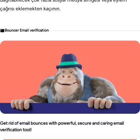
çağrısı eklemekten kaçının.
Bouncer Email verification
Get rid of email bounces with powerful, secure and caring email
verification tool!