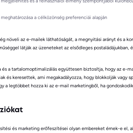
a megjelenítés és a felhasználói élmény szempontjából különb
ág meghatározása a célközönség preferenciái alapján
 növeli az e-mailek láthatóságát, a megnyitási arányt és a kon
nűséggel látják az üzeneteket az elsődleges postaládájukban, 
nia és a tartalomoptimalizálás együttesen biztosítja, hogy az e-ma
iak és keresettek, ami megakadályozza, hogy blokkolják vagy s
y a legtöbbet hozza ki az e-mail marketingből, ha gondoskodik a
rziókat
esítési és marketing erőfeszítései olyan embereket érnek-e el, 