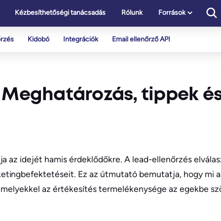
Kézbesíthetőségi tanácsadás
Rólunk
Források
őrzés
Kidobó
Integrációk
Email ellenőrző API
: Meghatározás, tippek é
 az idejét hamis érdeklődőkre. A lead-ellenőrzés elválasz
tingbefektetéseit. Ez az útmutató bemutatja, hogy mi az
, amelyekkel az értékesítés termelékenysége az egekbe szö