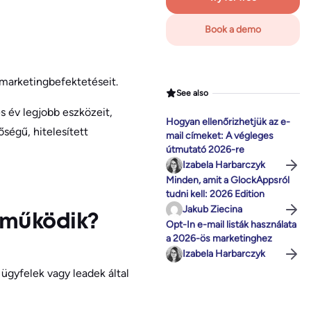
Book a demo
 marketingbefektetéseit.
See also
s év legjobb eszközeit,
Hogyan ellenőrizhetjük az e-
ségű, hitelesített
mail címeket: A végleges
útmutató 2026-re
Izabela Harbarczyk
Minden, amit a GlockAppsról
tudni kell: 2026 Edition
Jakub Ziecina
n működik?
Opt-In e-mail listák használata
a 2026-ös marketinghez
Izabela Harbarczyk
 ügyfelek vagy leadek által