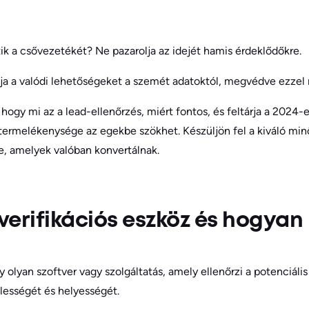
ik a csővezetékét? Ne pazarolja az idejét hamis érdeklődőkre.
tja a valódi lehetőségeket a szemét adatoktól, megvédve ezzel
hogy mi az a lead-ellenőrzés, miért fontos, és feltárja a 2024-e
termelékenysége az egekbe szökhet. Készüljön fel a kiváló minő
re, amelyek valóban konvertálnak.
 verifikációs eszköz és hogya
 olyan szoftver vagy szolgáltatás, amely ellenőrzi a potenciális
lességét és helyességét.