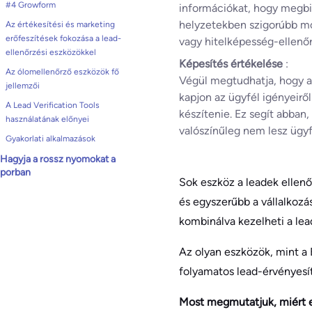
#4 Growform
információkat, hogy megbi
helyzetekben szigorúbb mód
Az értékesítési és marketing
erőfeszítések fokozása a lead-
vagy hitelképesség-ellenőr
ellenőrzési eszközökkel
Képesítés értékelése
:
Az ólomellenőrző eszközök fő
Végül megtudhatja, hogy a 
jellemzői
kapjon az ügyfél igényeiről 
A Lead Verification Tools
készítenie. Ez segít abban
használatának előnyei
valószínűleg nem lesz ügyf
Gyakorlati alkalmazások
Hagyja a rossz nyomokat a
porban
Sok eszköz a leadek ellenő
és egyszerűbb a vállalkoz
kombinálva kezelheti a lea
Az olyan eszközök, mint a 
folyamatos lead-érvényesít
Most megmutatjuk, miért e