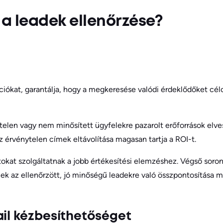
 a leadek ellenőrzése?
ációkat, garantálja, hogy a megkeresése valódi érdeklődőket cél
len vagy nem minősített ügyfelekre pazarolt erőforrások elves
z érvénytelen címek eltávolítása magasan tartja a ROI-t.
tokat szolgáltatnak a jobb értékesítési elemzéshez. Végső soro
nek az ellenőrzött, jó minőségű leadekre való összpontosítása 
ail kézbesíthetőséget