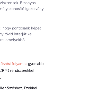
zisztensek. Bizonyos
emélyazonosító igazolvány
oz, hogy pontosabb képet
y rövid interjút kell
kre, amelyekből
nőrzési folyamat
gyorsabb
(CRM) rendszerekkel
.
ellenőrzéshez. Ezekkel