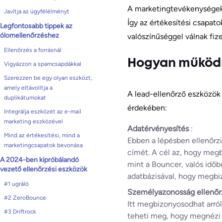
A marketingtevékenységek
Javítja az ügyfélélményt
Így az értékesítési csapat
Legfontosabb tippek az
ólomellenőrzéshez
valószínűséggel válnak fize
Ellenőrzés a forrásnál
Hogyan működn
Vigyázzon a spamcsapdákkal
Szerezzen be egy olyan eszközt,
amely eltávolítja a
A lead-ellenőrző eszközök 
duplikátumokat
érdekében:
Integrálja eszközét az e-mail
marketing eszközével
Adatérvényesítés
:
Mind az értékesítési, mind a
Ebben a lépésben ellenőrzi 
marketingcsapatok bevonása
címét. A cél az, hogy megb
A 2024-ben kipróbálandó
mint a Bouncer, valós időb
vezető ellenőrzési eszközök
adatbázisával, hogy megbiz
#1 ugráló
Személyazonosság ellenő
#2 ZeroBounce
Itt megbizonyosodhat arról
#3 Driftrock
teheti meg, hogy megnézi a