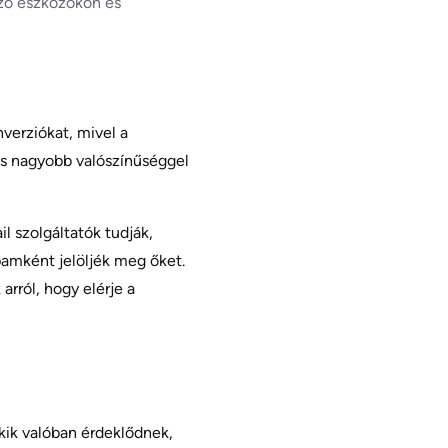
öző eszközökön és
verziókat, mivel a
és nagyobb valószínűséggel
il szolgáltatók tudják,
pamként jelöljék meg őket.
rról, hogy elérje a
akik valóban érdeklődnek,