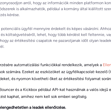
zonyosodjon arról, hogy az információk minden platformon kon
szerek is alkalmazhatók, például a kormány által kiállított sz
zés kérése.
potenciális ügyfél mennyire érdekelt és képes vásárolni. Ahh
és költségvetéséről, lehet, hogy több kérdést kell feltennie, vag
, hogy az értékesítési csapatok ne pazaroljanak időt olyan leade
él.
rzésére automatizálási funkciókkal rendelkezik, amelyek a
Elle
ások számára. Ezeket az eszközöket az ügyfélkapcsolat-kezelő 
deket, és nyomon követheti őket az értékesítési folyamat során
Bouncer és a Kickbox például API-kat használnak a valós idejű 
ést kaphat, amihez nem kell sok emberi segítség.
lengedhetetlen a leadek ellenőrzése.