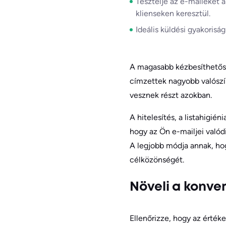
Tesztelje az e-maileket 
klienseken keresztül.
Ideális küldési gyakoris
A magasabb kézbesíthetőség
címzettek nagyobb valószí
vesznek részt azokban.
A hitelesítés, a listahigié
hogy az Ön e-mailjei valód
A legjobb módja annak, hog
célközönségét.
Növeli a konve
Ellenőrizze, hogy az érték