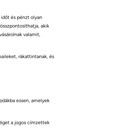
időt és pénzt olyan
sszpontosíthatja, akik
vásárolnak valamit,
ileket, rákattintanak, és
apdákba essen, amelyek
séget a jogos címzettek