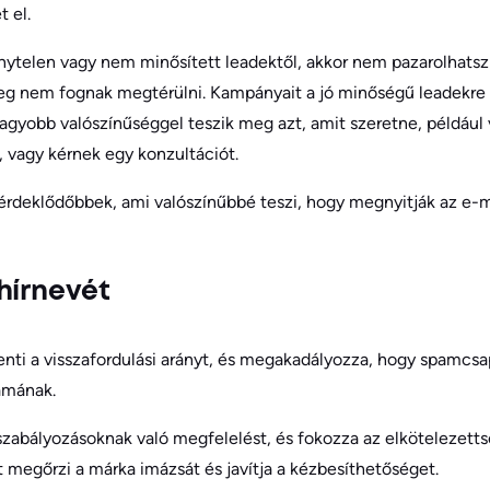
t el.
ytelen vagy nem minősített leadektől, akkor nem pazarolhatsz 
eg nem fognak megtérülni. Kampányait a jó minőségű leadekre ö
agyobb valószínűséggel teszik meg azt, amit szeretne, például 
 vagy kérnek egy konzultációt.
érdeklődőbbek, ami valószínűbbé teszi, hogy megnyitják az e-ma
hírnevét
enti a visszafordulási arányt, és megakadályozza, hogy spamcs
ámának.
 szabályozásoknak való megfelelést, és fokozza az elkötelezett
 megőrzi a márka imázsát és javítja a kézbesíthetőséget.