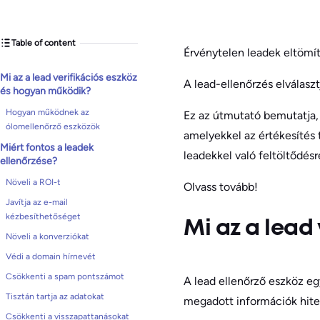
Table of content
Érvénytelen leadek eltömít
Mi az a lead verifikációs eszköz
A lead-ellenőrzés elválasz
és hogyan működik?
Hogyan működnek az
Ez az útmutató bemutatja, 
ólomellenőrző eszközök
amelyekkel az értékesítés 
Miért fontos a leadek
leadekkel való feltöltődés
ellenőrzése?
Növeli a ROI-t
Olvass tovább!
Javítja az e-mail
kézbesíthetőséget
Mi az a lead
Növeli a konverziókat
Védi a domain hírnevét
Csökkenti a spam pontszámot
A lead ellenőrző eszköz egy
Tisztán tartja az adatokat
megadott információk hite
Csökkenti a visszapattanásokat