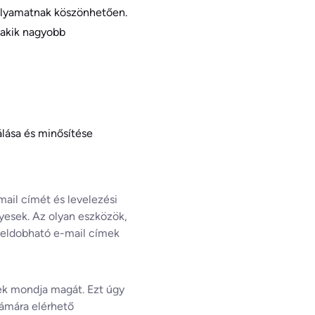
olyamatnak köszönhetően.
akik nagyobb
lása és minősítése
mail címét és levelezési
lyesek. Az olyan eszközök,
y eldobható e-mail címek
nek mondja magát. Ezt úgy
zámára elérhető