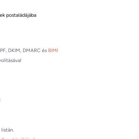
ek postaládájába
az SPF, DKIM, DMARC és
BIMI
volításával
l
listán.