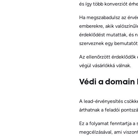
és így több konverziót érhe
Ha megszabadulsz az érvén
emberekre, akik valószínűl
érdeklődést mutattak, és n
szerveznek egy bemutatót,
Az ellenőrzött érdeklődők 
végül vásárlókká válnak.
Védi a domain 
A lead-érvényesítés csökk
árthatnak a feladói pontsz
Ez a folyamat fenntartja a
megcélzásával, ami viszont