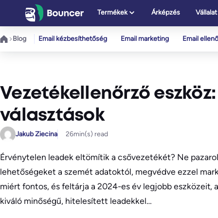
Ugrás
Termékek
Árképzés
Vállalat
a
tartalomhoz
Blog
Email kézbesíthetőség
Email marketing
Email ellen
Vezetékellenőrző eszköz
választások
Jakub Ziecina
26
min(s) read
Érvénytelen leadek eltömítik a csővezetékét? Ne pazarolja
lehetőségeket a szemét adatoktól, megvédve ezzel marke
miért fontos, és feltárja a 2024-es év legjobb eszközeit
kiváló minőségű, hitelesített leadekkel…