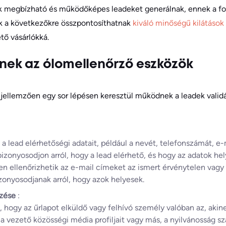
 megbízható és működőképes leadeket generálnak, ennek a f
ok a következőkre összpontosíthatnak
kiváló minőségű kilátások
tő vásárlókká.
ek az ólomellenőrző eszközök
jellemzően egy sor lépésen keresztül működnek a leadek validá
a lead elérhetőségi adatait, például a nevét, telefonszámát, e-
izonyosodjon arról, hogy a lead elérhető, és hogy az adatok he
en ellenőrizhetik az e-mail címeket az ismert érvénytelen vag
onyosodjanak arról, hogy azok helyesek.
rzése
:
, hogy az űrlapot elküldő vagy felhívó személy valóban az, aki
 vezető közösségi média profiljait vagy más, a nyilvánosság s