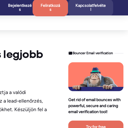
Bejelentkezé
Feliratkozá
Kapcsolatfelvéte
s
s
l
s legjobb
Bouncer Email verification
tja a valódi
Get rid of email bounces with
 a lead-ellenőrzés,
powerful, secure and caring
khet. Készüljön fel a
email verification tool!
Try for free