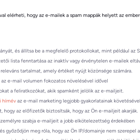
val elérheti, hogy az e-mailek a spam mappák helyett az ember
mányát, és állítsa be a megfelelő protokollokat, mint például 
zetői lista fenntartása az inaktív vagy érvénytelen e-mailek eltá
 releváns tartalmat, amely értéket nyújt közönsége számára.
 az e-mail volumen fokozatos növelésével idővel
zokat a feliratkozókat, akik spamként jelölik az e-mailjeit.
i hírnév
az e-mail marketing legjobb gyakorlatainak követéséve
t, hogy az előfizetők biztosítsák, hogy az Ön e-mailjeit akarják.
 személyre szabja e-mailjeit a jobb elkötelezettség érdekében
, és győződjön meg róla, hogy az Ön IP/domainje nem szerepel a 