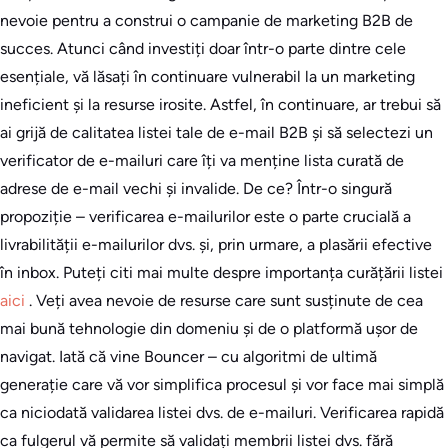
nevoie pentru a construi o campanie de marketing B2B de
succes. Atunci când investiți doar într-o parte dintre cele
esențiale, vă lăsați în continuare vulnerabil la un marketing
ineficient și la resurse irosite. Astfel, în continuare, ar trebui să
ai grijă de calitatea listei tale de e-mail B2B și să selectezi un
verificator de e-mailuri care îți va menține lista curată de
adrese de e-mail vechi și invalide. De ce? Într-o singură
propoziție – verificarea e-mailurilor este o parte crucială a
livrabilității e-mailurilor dvs. și, prin urmare, a plasării efective
în inbox. Puteți citi mai multe despre importanța curățării listei
aici
. Veți avea nevoie de resurse care sunt susținute de cea
mai bună tehnologie din domeniu și de o platformă ușor de
navigat. Iată că vine Bouncer – cu algoritmi de ultimă
generație care vă vor simplifica procesul și vor face mai simplă
ca niciodată validarea listei dvs. de e-mailuri. Verificarea rapidă
ca fulgerul vă permite să validați membrii listei dvs. fără