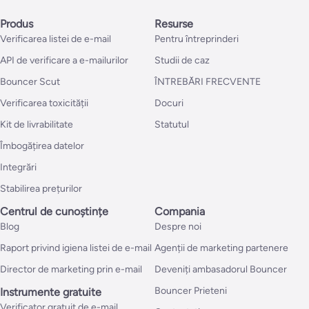
Produs
Resurse
Verificarea listei de e-mail
Pentru întreprinderi
API de verificare a e-mailurilor
Studii de caz
Bouncer Scut
ÎNTREBĂRI FRECVENTE
Verificarea toxicității
Docuri
Kit de livrabilitate
Statutul
Îmbogățirea datelor
Integrări
Stabilirea prețurilor
Centrul de cunoștințe
Compania
Blog
Despre noi
Raport privind igiena listei de e-mail
Agenții de marketing partenere
Director de marketing prin e-mail
Deveniți ambasadorul Bouncer
Bouncer Prieteni
Instrumente gratuite
Verificator gratuit de e-mail