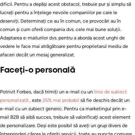
dificil. Pentru a depăși acest obstacol, trebuie pur și simplu să
lucrați pentru a înțelege nevoile companiilor pe care le
deserviți. Determinați ce au în comun, ce provocări au în
comun și cum oferă compania dvs. cele mai bune soluții.
Adaptarea e-mailurilor dvs. pentru a aborda acest unghi de
vedere le face mai atrăgătoare pentru proprietarul mediu de
afaceri decât un mesaj generalizat.
Faceți-o personală
Potrivit Forbes, dacă trimiți un e-mail cu un
linie de subiect
personalizată
, este
26% mai probabil
să fie deschis decât un
e-mail cu un subiect generic. Pentru ca marketingul prin e-
mail B2B să aibă succes, trebuie să valorificați acest element
de personalizare. Deși este posibil să aveți un grup divers de
întreprinderi cărora le oferiți servicii, toate au puncte comune