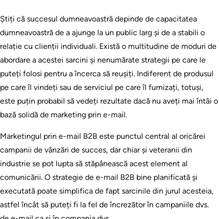
Știți că succesul dumneavoastră depinde de capacitatea
dumneavoastră de a ajunge la un public larg și de a stabili o
relație cu clienții individuali. Există o multitudine de moduri de
abordare a acestei sarcini și nenumărate strategii pe care le
puteți folosi pentru a încerca să reușiți. Indiferent de produsul
pe care îl vindeți sau de serviciul pe care îl furnizați, totuși,
este puțin probabil să vedeți rezultate dacă nu aveți mai întâi o
bază solidă de marketing prin e-mail.
Marketingul prin e-mail B2B este punctul central al oricărei
campanii de vânzări de succes, dar chiar și veteranii din
industrie se pot lupta să stăpânească acest element al
comunicării. O strategie de e-mail B2B bine planificată și
executată poate simplifica de fapt sarcinile din jurul acesteia,
astfel încât să puteți fi la fel de încrezător în campaniile dvs.
de e-mail ca și în compania dvs.