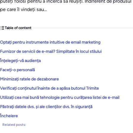
puteți folosi pentru a încerca să reușiți. Indiferent de produsul
pe care îl vindeți sau…
Table of content
Optați pentru instrumente intuitive de email marketing
Furnizor de servicii de e-mail? Simplitate în locul stilului
Înțelegeți-vă audiența
Faceți-o personală
Minimizați ratele de dezabonare
Verificați conținutul înainte de a apăsa butonul Trimite
Utilizați cea mai bună tehnologie pentru curățarea listei de e-mail
Păstrați datele dvs. și ale clienților dvs. în siguranță
Încheiere
Related posts: