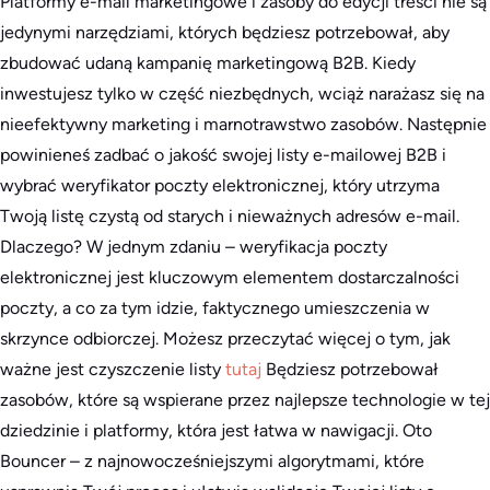
Platformy e-mail marketingowe i zasoby do edycji treści nie są
jedynymi narzędziami, których będziesz potrzebował, aby
zbudować udaną kampanię marketingową B2B. Kiedy
inwestujesz tylko w część niezbędnych, wciąż narażasz się na
nieefektywny marketing i marnotrawstwo zasobów. Następnie
powinieneś zadbać o jakość swojej listy e-mailowej B2B i
wybrać weryfikator poczty elektronicznej, który utrzyma
Twoją listę czystą od starych i nieważnych adresów e-mail.
Dlaczego? W jednym zdaniu – weryfikacja poczty
elektronicznej jest kluczowym elementem dostarczalności
poczty, a co za tym idzie, faktycznego umieszczenia w
skrzynce odbiorczej. Możesz przeczytać więcej o tym, jak
ważne jest czyszczenie listy
tutaj
Będziesz potrzebował
zasobów, które są wspierane przez najlepsze technologie w tej
dziedzinie i platformy, która jest łatwa w nawigacji. Oto
Bouncer – z najnowocześniejszymi algorytmami, które