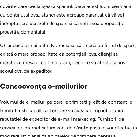
cuvinte care declanșează spamul. Dacă acest lucru seamănă
cu conținutul dvs., atunci este aproape garantat că vă veți
îndrepta spre dosarele de spam și că veți avea o reputație
proastă a domeniului.
Chiar dacă e-mailurile dvs. reușesc să treacă de filtrul de spam,
există o mare probabilitate ca potențialii dvs. clienți să
marcheze mesajul ca fiind spam, ceea ce va afecta serios
scorul dvs. de expeditor.
Consecvența e-mailurilor
Volumul de e-mailuri pe care le trimiteți și cât de constant le
trimiteți este un alt factor care va avea un impact asupra
reputației de expeditor de e-mail marketing. Furnizorii de
servicii de internet și furnizorii de căsuțe poștale vor efectua în
mod regulat o analiză a tiparelor de trimitere pentru a