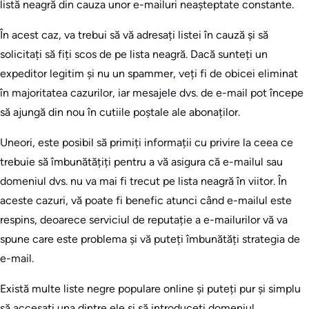
listă neagră din cauza unor e-mailuri neașteptate constante.
În acest caz, va trebui să vă adresați listei în cauză și să
solicitați să fiți scos de pe lista neagră. Dacă sunteți un
expeditor legitim și nu un spammer, veți fi de obicei eliminat
în majoritatea cazurilor, iar mesajele dvs. de e-mail pot începe
să ajungă din nou în cutiile poștale ale abonaților.
Uneori, este posibil să primiți informații cu privire la ceea ce
trebuie să îmbunătățiți pentru a vă asigura că e-mailul sau
domeniul dvs. nu va mai fi trecut pe lista neagră în viitor. În
aceste cazuri, vă poate fi benefic atunci când e-mailul este
respins, deoarece serviciul de reputație a e-mailurilor vă va
spune care este problema și vă puteți îmbunătăți strategia de
e-mail.
Există multe liste negre populare online și puteți pur și simplu
să accesați una dintre ele și să introduceți domeniul