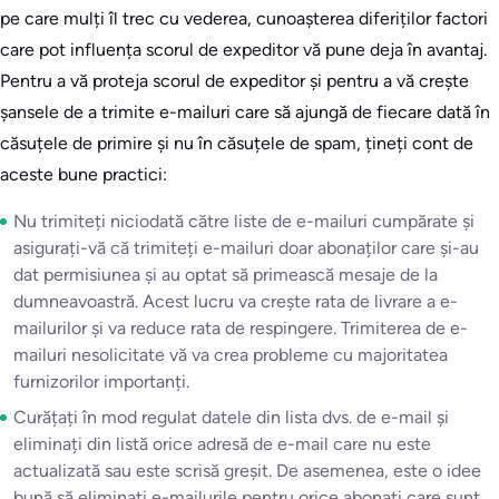
pe care mulți îl trec cu vederea, cunoașterea diferiților factori
care pot influența scorul de expeditor vă pune deja în avantaj.
Pentru a vă proteja scorul de expeditor și pentru a vă crește
șansele de a trimite e-mailuri care să ajungă de fiecare dată în
căsuțele de primire și nu în căsuțele de spam, țineți cont de
aceste bune practici:
Nu trimiteți niciodată către liste de e-mailuri cumpărate și
asigurați-vă că trimiteți e-mailuri doar abonaților care și-au
dat permisiunea și au optat să primească mesaje de la
dumneavoastră. Acest lucru va crește rata de livrare a e-
mailurilor și va reduce rata de respingere. Trimiterea de e-
mailuri nesolicitate vă va crea probleme cu majoritatea
furnizorilor importanți.
Curățați în mod regulat datele din lista dvs. de e-mail și
eliminați din listă orice adresă de e-mail care nu este
actualizată sau este scrisă greșit. De asemenea, este o idee
bună să eliminați e-mailurile pentru orice abonați care sunt