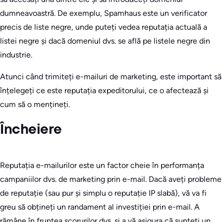
dumneavoastră. De exemplu, Spamhaus este un verificator
precis de liste negre, unde puteți vedea reputația actuală a
listei negre și dacă domeniul dvs. se află pe listele negre din
industrie.
Atunci când trimiteți e-mailuri de marketing, este important să
înțelegeți ce este reputația expeditorului, ce o afectează și
cum să o mențineți.
Încheiere
Reputația e-mailurilor este un factor cheie în performanța
campaniilor dvs. de marketing prin e-mail. Dacă aveți probleme
de reputație (sau pur și simplu o reputație IP slabă), vă va fi
greu să obțineți un randament al investiției prin e-mail. A
rămâne în fruntea scorurilor dvs. și a vă asigura că sunteți un