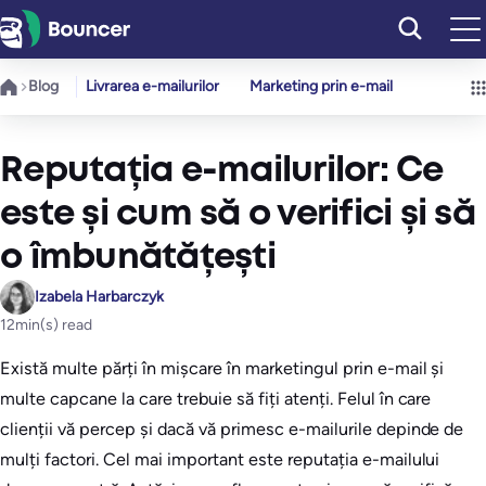
Sari
la
conținut
Blog
Livrarea e-mailurilor
Marketing prin e-mail
Reputația e-mailurilor: Ce
este și cum să o verifici și să
o îmbunătățești
Izabela Harbarczyk
12
min(s) read
Există multe părți în mișcare în marketingul prin e-mail și
multe capcane la care trebuie să fiți atenți. Felul în care
clienții vă percep și dacă vă primesc e-mailurile depinde de
mulți factori. Cel mai important este reputația e-mailului