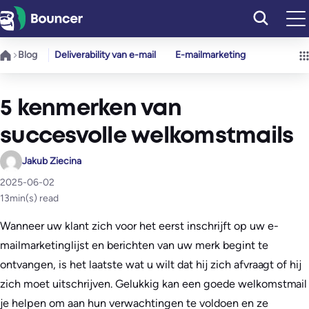
Ga
naar
de
Blog
Deliverability van e-mail
E-mailmarketing
inhoud
5 kenmerken van
succesvolle welkomstmails
Jakub Ziecina
2025-06-02
13
min(s) read
Wanneer uw klant zich voor het eerst inschrijft op uw e-
mailmarketinglijst en berichten van uw merk begint te
ontvangen, is het laatste wat u wilt dat hij zich afvraagt of hij
zich moet uitschrijven. Gelukkig kan een goede welkomstmail
je helpen om aan hun verwachtingen te voldoen en ze