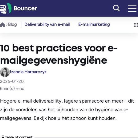
Ga
naar
de
Blog
Deliverability van e-mail
E-mailmarketing
inhoud
10 best practices voor e-
mailgegevenshygiëne
Izabela Harbarczyk
2025-01-20
6
min(s) read
Hogere e-mail deliverability, lagere spamscore en meer – dit
zijn de voordelen van het bijhouden van de hygiëne van e-
mailgegevens. Bekijk hoe u het schoon kunt houden.
Table of content