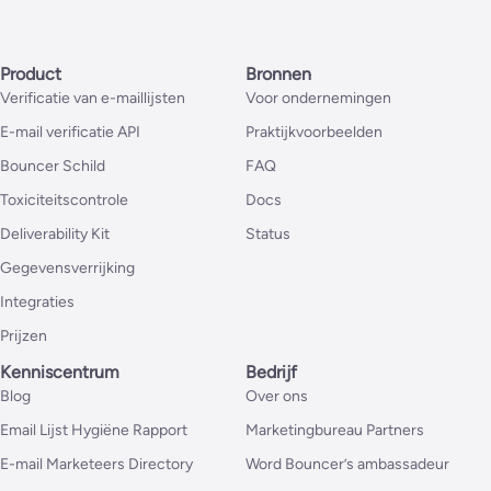
Product
Bronnen
Verificatie van e-maillijsten
Voor ondernemingen
E-mail verificatie API
Praktijkvoorbeelden
Bouncer Schild
FAQ
Toxiciteitscontrole
Docs
Deliverability Kit
Status
Gegevensverrijking
Integraties
Prijzen
Kenniscentrum
Bedrijf
Blog
Over ons
Email Lijst Hygiëne Rapport
Marketingbureau Partners
E-mail Marketeers Directory
Word Bouncer’s ambassadeur