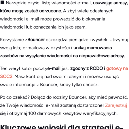
🟧
Narzędzie czyści listę wiadomości e-mail,
usuwając adresy,
które mogą zostać odrzucone
. A zbyt wiele odesłanych
wiadomości e-mail może prowadzić do blokowania
wiadomości lub oznaczania ich jako spam.
Korzystanie z
Bouncer
oszczędza pieniądze i wysiłek. Utrzymuj
swoją listę e-mailową w czystości i
unikaj marnowania
zasobów na wysyłanie wiadomości na nieprawidłowe adresy.
Ten weryfikator poczty
e-mail
jest
zgodny z RODO i
gotowy na
SOC2
. Masz kontrolę nad swoimi danymi i możesz usunąć
swoje informacje z Bouncer, kiedy tylko chcesz.
Po co czekać? Dołącz do rodziny Bouncer, aby mieć pewność,
że Twoje wiadomości e-mail zostaną dostarczone!
Zarejestruj
się i otrzymaj 100 darmowych kredytów weryfikacyjnych.
Kluczowe wnioski dla strategii e-