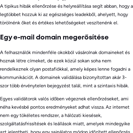
A tipikus hibák ellenőrzése és helyreállítása segít abban, hogy a
legtöbbet hozzuk ki az egészséges leadekből, ahelyett, hogy
törölnénk őket és értékes lehetőségeket veszítenénk el.
Egy e-mail domain megerősítése
A felhasználók mindenféle okokból vásárolnak domaineket és
hoznak létre címeket, de ezek közül sokan soha nem
rendelkeznek olyan postafiókkal, amely képes lenne fogadni a
kommunikációt. A domainek validálása bizonyítottan akár 3-
szor több érvénytelen bejegyzést talál, mint a szintaxis hibák.
Egyes validátorok valós időben végeznek ellenőrzéseket, ami
néha kevésbé pontos eredményeket adhat vissza. Az internet
nem egy tökéletes rendszer, a hálózati kiesések,
szolgáltatásfrissítések és leállások miatt, amelyek mindegyike
azt jelentheti, hogy egy sajnálatos módon időzített ellenőrzés