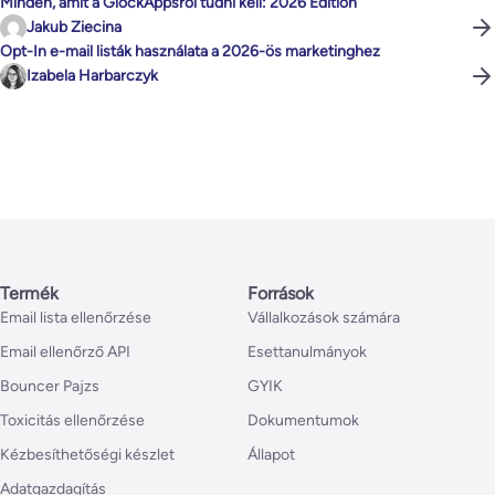
Minden, amit a GlockAppsról tudni kell: 2026 Edition
Jakub Ziecina
Opt-In e-mail listák használata a 2026-ös marketinghez
Izabela Harbarczyk
Termék
Források
Email lista ellenőrzése
Vállalkozások számára
Email ellenőrző API
Esettanulmányok
Bouncer Pajzs
GYIK
Toxicitás ellenőrzése
Dokumentumok
Kézbesíthetőségi készlet
Állapot
Adatgazdagítás