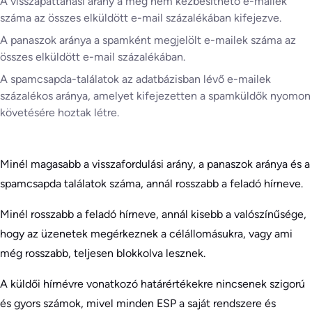
A visszapattanási arány a meg nem kézbesíthető e-mailek
száma az összes elküldött e-mail százalékában kifejezve.
A panaszok aránya a spamként megjelölt e-mailek száma az
összes elküldött e-mail százalékában.
A spamcsapda-találatok az adatbázisban lévő e-mailek
százalékos aránya, amelyet kifejezetten a spamküldők nyomon
követésére hoztak létre.
Minél magasabb a visszafordulási arány, a panaszok aránya és a
spamcsapda találatok száma, annál rosszabb a feladó hírneve.
Minél rosszabb a feladó hírneve, annál kisebb a valószínűsége,
hogy az üzenetek megérkeznek a célállomásukra, vagy ami
még rosszabb, teljesen blokkolva lesznek.
A küldői hírnévre vonatkozó határértékekre nincsenek szigorú
és gyors számok, mivel minden ESP a saját rendszere és