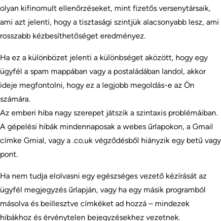
olyan kifinomult ellenőrzéseket, mint fizetős versenytársaik,
ami azt jelenti, hogy a tisztasági szintjük alacsonyabb lesz, ami
rosszabb kézbesíthetőséget eredményez.
Ha ez a különbözet jelenti a különbséget aközött, hogy egy
ügyfél a spam mappában vagy a postaládában landol, akkor
ideje megfontolni, hogy ez a legjobb megoldás-e az Ön
számára.
Az emberi hiba nagy szerepet játszik a szintaxis problémáiban.
A gépelési hibák mindennaposak a webes űrlapokon, a Gmail
címke Gmial, vagy a .co.uk végződésből hiányzik egy betű vagy
pont.
Ha nem tudja elolvasni egy egészséges vezető kézírását az
ügyfél megjegyzés űrlapján, vagy ha egy másik programból
másolva és beillesztve címkéket ad hozzá – mindezek
hibákhoz és érvénytelen bejegyzésekhez vezetnek.