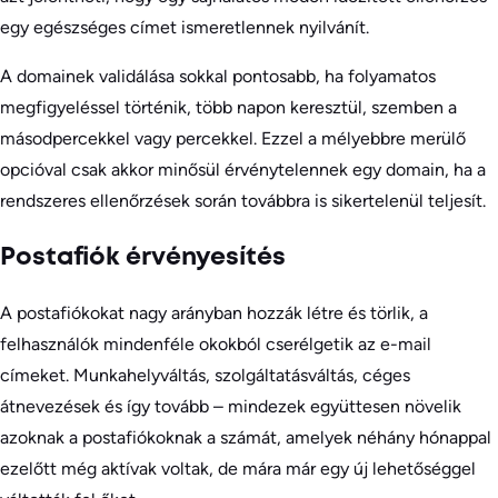
egy egészséges címet ismeretlennek nyilvánít.
A domainek validálása sokkal pontosabb, ha folyamatos
megfigyeléssel történik, több napon keresztül, szemben a
másodpercekkel vagy percekkel. Ezzel a mélyebbre merülő
opcióval csak akkor minősül érvénytelennek egy domain, ha a
rendszeres ellenőrzések során továbbra is sikertelenül teljesít.
Postafiók érvényesítés
A postafiókokat nagy arányban hozzák létre és törlik, a
felhasználók mindenféle okokból cserélgetik az e-mail
címeket. Munkahelyváltás, szolgáltatásváltás, céges
átnevezések és így tovább – mindezek együttesen növelik
azoknak a postafiókoknak a számát, amelyek néhány hónappal
ezelőtt még aktívak voltak, de mára már egy új lehetőséggel