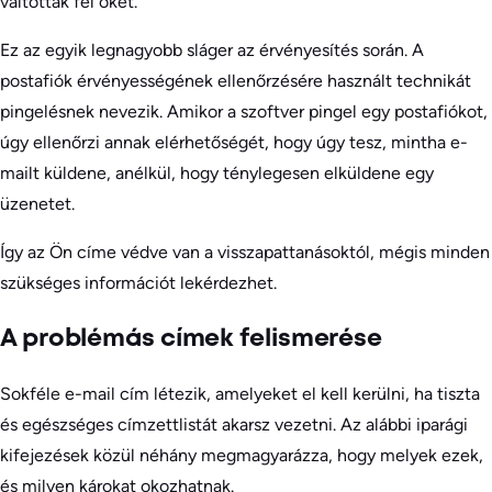
váltották fel őket.
Ez az egyik legnagyobb sláger az érvényesítés során. A
postafiók érvényességének ellenőrzésére használt technikát
pingelésnek nevezik. Amikor a szoftver pingel egy postafiókot,
úgy ellenőrzi annak elérhetőségét, hogy úgy tesz, mintha e-
mailt küldene, anélkül, hogy ténylegesen elküldene egy
üzenetet.
Így az Ön címe védve van a visszapattanásoktól, mégis minden
szükséges információt lekérdezhet.
A problémás címek felismerése
Sokféle e-mail cím létezik, amelyeket el kell kerülni, ha tiszta
és egészséges címzettlistát akarsz vezetni. Az alábbi iparági
kifejezések közül néhány megmagyarázza, hogy melyek ezek,
és milyen károkat okozhatnak.