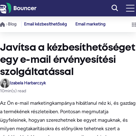
Ugrás
a
tartalomhoz
Blog
Email kézbesíthetőség
Email marketing
Javítsa a kézbesíthetőséget
egy e-mail érvényesítési
szolgáltatással
Izabela Harbarczyk
10
min(s) read
Az Ön e-mail marketingkampánya hibátlanul néz ki, és gazdag
a termékének részleteiben. Pontosan megmutatja
ügyfeleinek, hogyan szerezhetnek be egyet maguknak, és
milyen megtakarításokra és előnyökre tehetnek szert a