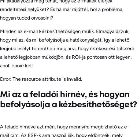
Mi akadályozza meg tehát, hogy az e-mailek elérjék
rendeltetési helyüket? És ha már rájöttél, hol a probléma,
hogyan tudod orvosolni?
Minden az e-mail kézbesíthetőségen múlik. Elmagyarázzuk,
hogy mi az, és mi befolyásolja a hatékonyságát, így a lehető
legjobb esélyt teremtheti meg arra, hogy értékesítési tölcsére
a lehető legjobban működjön, és ROI-ja pontosan ott legyen,
ahol lennie kell.
Error: The resource attribute is invalid.
Mi az a feladói hírnév, és hogyan
befolyásolja a kézbesíthetőséget?
A feladó hírneve azt méri, hogy mennyire megbízható az e-
mail cím. Az ESP-k arra használják, hogy eldöntsék, mely