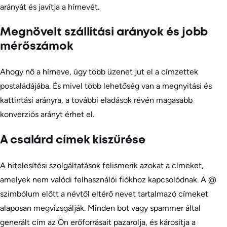
arányát és javítja a hírnevét.
Megnövelt szállítási arányok és jobb
mérőszámok
Ahogy nő a hírneve, úgy több üzenet jut el a címzettek
postaládájába. És mivel több lehetőség van a megnyitási és
kattintási arányra, a további eladások révén magasabb
konverziós arányt érhet el.
A csalárd címek kiszűrése
A hitelesítési szolgáltatások felismerik azokat a címeket,
amelyek nem valódi felhasználói fiókhoz kapcsolódnak. A @
szimbólum előtt a névtől eltérő nevet tartalmazó címeket
alaposan megvizsgálják. Minden bot vagy spammer által
generált cím az Ön erőforrásait pazarolja, és károsítja a