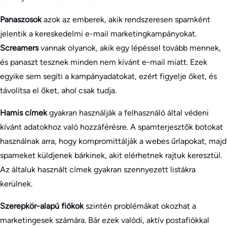
Panaszosok
azok az emberek, akik rendszeresen spamként
jelentik a kereskedelmi e-mail marketingkampányokat.
Screamers
vannak olyanok, akik egy lépéssel tovább mennek,
és panaszt tesznek minden nem kívánt e-mail miatt. Ezek
egyike sem segíti a kampányadatokat, ezért figyelje őket, és
távolítsa el őket, ahol csak tudja.
Hamis címek
gyakran használják a felhasználó által védeni
kívánt adatokhoz való hozzáférésre. A spamterjesztők botokat
használnak arra, hogy kompromittálják a webes űrlapokat, majd
spameket küldjenek bárkinek, akit elérhetnek rajtuk keresztül.
Az általuk használt címek gyakran szennyezett listákra
kerülnek.
Szerepkör-alapú fiókok
szintén problémákat okozhat a
marketingesek számára. Bár ezek valódi, aktív postafiókkal