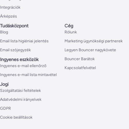
Integrációk
Árképzés
Tudásközpont
Cég
Blog
Rólunk
Email lista higiéniai jelentés
Marketing ügynökségi partnerek
Email szójegyzék
Legyen Bouncer nagykövete
Bouncer Barátok
Ingyenes eszközök
Ingyenes e-mail ellenőrző
Kapcsolatfelvétel
Ingyenes e-mail lista mintavétel
Jogi
Szolgáltatási feltételek
Adatvédelmi irányelvek
GDPR
Cookie beállítások