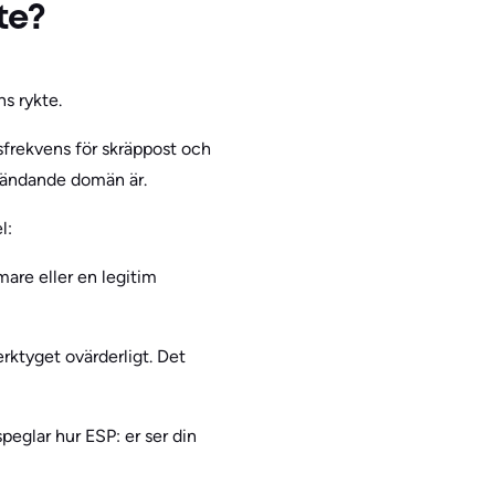
te?
s rykte.
lsfrekvens för skräppost och
n sändande domän är.
l:
are eller en legitim
rktyget ovärderligt. Det
peglar hur ESP: er ser din