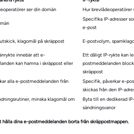
deoperatörer ser din domän
Hur brevlådeoperatörer s
Specifika IP-adresser so
omän
e-post
 utskick, klagomål på skräppost
E-postvolym, spamklagomå
nrykte innebär att e-
Ett dåligt IP-rykte kan led
anden kan hamna i skräppost eller
postmeddelanden blockera
skräppost
rkar alla e-postmeddelanden från
Specifik, påverkar e-p
skickas från den IP-adr
ndningsrutiner, minska klagomål om
Byta till en dedikerad IP
sändningsvanor
att hålla dina e-postmeddelanden borta från skräppostmappen.