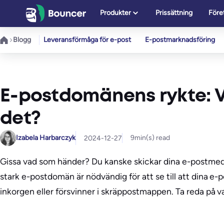
Hoppa
Produkter
Prissättning
Före
till
innehåll
Blogg
Leveransförmåga för e-post
E-postmarknadsföring
E-postdomänens rykte: V
det?
Izabela Harbarczyk
9
min(s) read
2024-12-27
Gissa vad som händer? Du kanske skickar dina e-postmeddel
stark e-postdomän är nödvändig för att se till att dina 
inkorgen eller försvinner i skräppostmappen. Ta reda på 