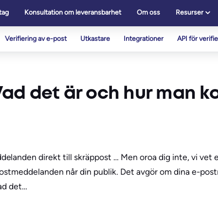
tag
Konsultation om leveransbarhet
Om oss
Resurser
Verifiering av e-post
Utkastare
Integrationer
API för verifi
ad det är och hur man ko
anden direkt till skräppost … Men oroa dig inte, vi vet e
e-postmeddelanden når din publik. Det avgör om dina e-po
vad det…