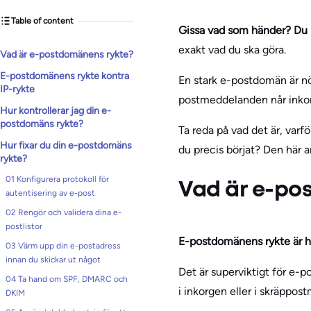
Table of content
Gissa vad som händer? Du k
exakt vad du ska göra.
Vad är e-postdomänens rykte?
E-postdomänens rykte kontra
En stark e-postdomän är nö
IP-rykte
postmeddelanden når inkor
Hur kontrollerar jag din e-
postdomäns rykte?
Ta reda på vad det är, varf
Hur fixar du din e-postdomäns
du precis börjat? Den här a
rykte?
01 Konfigurera protokoll för
Vad är e-po
autentisering av e-post
02 Rengör och validera dina e-
postlistor
E-postdomänens rykte är h
03 Värm upp din e-postadress
innan du skickar ut något
Det är superviktigt för e-
04 Ta hand om SPF, DMARC och
i inkorgen eller i skräppos
DKIM