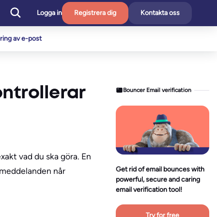
Logga in
Registrera dig
Kontakta oss
ering av e-post
ntrollerar
Bouncer Email verification
xakt vad du ska göra. En
Get rid of email bounces with
stmeddelanden når
powerful, secure and caring
email verification tool!
Try for free