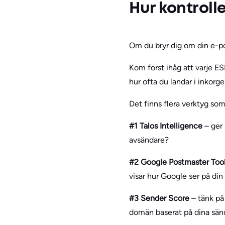
Hur kontroll
Om du bryr dig om din e-po
Kom först ihåg att varje ES
hur ofta du landar i inkorg
Det finns flera verktyg som
#1 Talos Intelligence
– ger 
avsändare?
#2 Google Postmaster Too
visar hur Google ser på di
#3 Sender Score
– tänk på 
domän baserat på dina sän