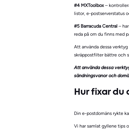
#4 MXToolbox
– kontroller
listor, e-postserverstatus
#5 Barracuda Central
– har
reda på om du finns med på 
Att använda dessa verktyg h
skräppostfilter bättre och 
Att använda dessa verktyg
sändningsvanor och domänh
Hur fixar du
Din e-postdomäns rykte kan a
Vi har samlat gyllene tips o