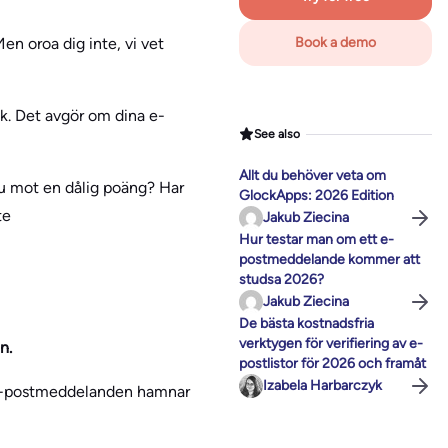
 Men oroa dig inte, vi vet
Book a demo
ik. Det avgör om dina e-
See also
Allt du behöver veta om
 du mot en dålig poäng? Har
GlockApps: 2026 Edition
te
Jakub Ziecina
Hur testar man om ett e-
postmeddelande kommer att
studsa 2026?
Jakub Ziecina
De bästa kostnadsfria
verktygen för verifiering av e-
n.
postlistor för 2026 och framåt
Izabela Harbarczyk
na e-postmeddelanden hamnar