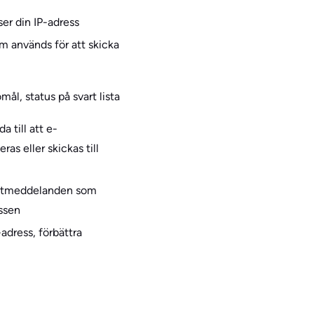
er din IP-adress
m används för att skicka
l, status på svart lista
a till att e-
s eller skickas till
ostmeddelanden som
essen
-adress, förbättra