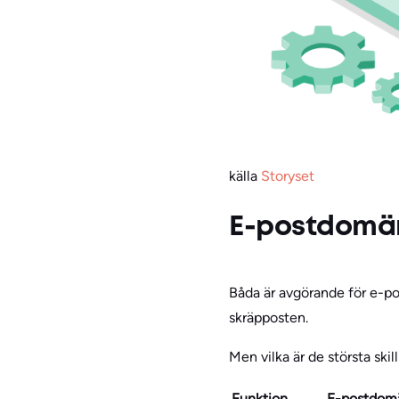
källa
Storyset
E-postdomän
Båda är avgörande för e-p
skräpposten.
Men vilka är de största skil
Funktion
E-postdomä