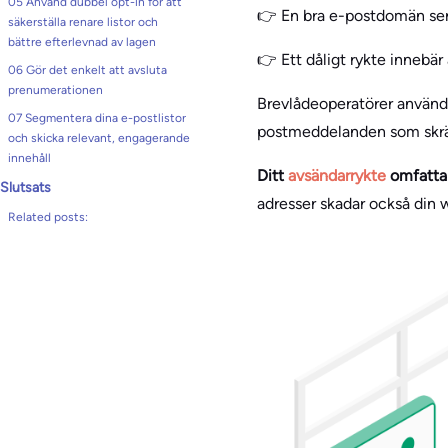
05 Använd dubbel opt-in för att
👉 En bra e-postdomän ser 
säkerställa renare listor och
bättre efterlevnad av lagen
👉 Ett dåligt rykte inneb
06 Gör det enkelt att avsluta
prenumerationen
Brevlådeoperatörer använder
07 Segmentera dina e-postlistor
postmeddelanden som skräpp
och skicka relevant, engagerande
innehåll
Ditt
avsändarrykte
omfatta
Slutsats
adresser skadar också din 
Related posts: