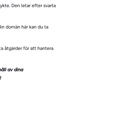
kte. Den letar efter svarta
din domän här kan du ta
ta åtgärder för att hantera
åll av dina
!