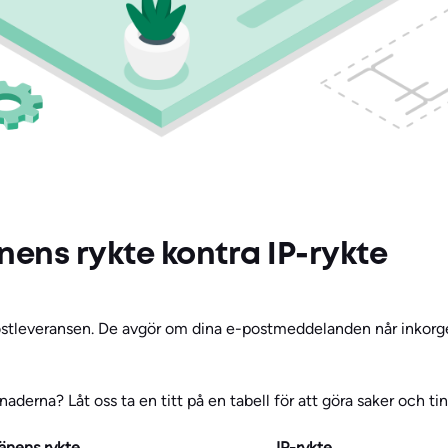
ens rykte kontra IP-rykte
ostleveransen. De avgör om dina e-postmeddelanden når inkorge
lnaderna? Låt oss ta en titt på en tabell för att göra saker och tin
nens rykte
IP-rykte