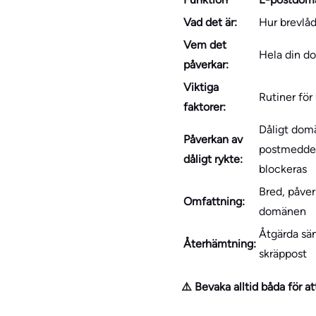
Vad det är:
Hur brevlå
Vem det
Hela din d
påverkar:
Viktiga
Rutiner för
faktorer:
Dåligt domä
Påverkan av
postmeddel
dåligt rykte:
blockeras
Bred, påve
Omfattning:
domänen
Åtgärda sä
Återhämtning:
skräppost
⚠️ Bevaka alltid båda för 