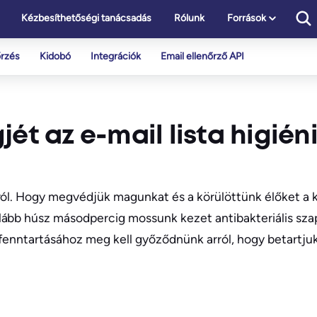
Kézbesíthetőségi tanácsadás
Rólunk
Források
őrzés
Kidobó
Integrációk
Email ellenőrző API
ét az e-mail lista higién
ról. Hogy megvédjük magunkat és a körülöttünk élőket a k
lább húsz másodpercig mossunk kezet antibakteriális sza
fenntartásához meg kell győződnünk arról, hogy betartjuk