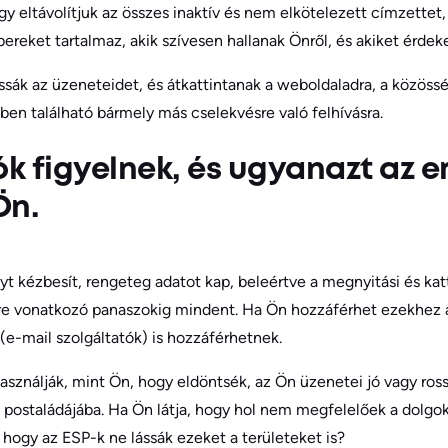
ogy eltávolítjuk az összes inaktív és nem elkötelezett címzettet
ereket tartalmaz, akik szívesen hallanak Önről, és akiket érdek
assák az üzeneteidet, és átkattintanak a weboldaladra, a közössé
kben található bármely más cselekvésre való felhívásra.
ók figyelnek, és ugyanazt az 
Ön.
 kézbesít, rengeteg adatot kap, beleértve a megnyitási és katt
re vonatkozó panaszokig mindent. Ha Ön hozzáférhet ezekhez 
(e-mail szolgáltatók) is hozzáférhetnek.
sználják, mint Ön, hogy eldöntsék, az Ön üzenetei jó vagy ros
 postaládájába. Ha Ön látja, hogy hol nem megfelelőek a dolgo
ogy az ESP-k ne lássák ezeket a területeket is?