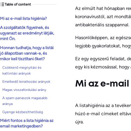
Table of content
Az elmúlt hat hónapban re
koronavírustól, azt mondt
Mi az e-mail lista higiénia?
antibakteriális szappannal.
A szolgáltatók figyelnek, és
ugyanazt az eredményt látják,
Hasonlóképpen, az egészség
mint Ön.
legjobb gyakorlatokat, hogy
Honnan tudhatja, hogy a listái
jó állapotban vannak-e, és
Ez egy egyszerű feladat, d
mikor kell tisztítani őket?
egy kis kézmosással, hogy a
Csökkenő megnyitási és
kattintási arányok
Emelkedő leiratkozási arányok
Mi az e-mail 
Magas visszafordulási arány
A spam-panaszok magasabb
aránya
A listahigiénia az a tevék
Gyenge kézbesíthetőség
húzó e-mail címeket eltáv
Miért fontos a lista higiénia az
újra.
email marketingedben?