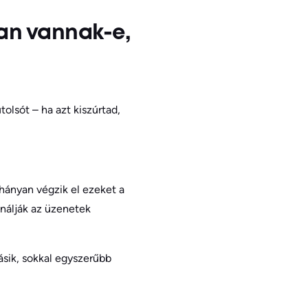
ban vannak-e,
olsót – ha azt kiszúrtad,
hányan végzik el ezeket a
ználják az üzenetek
ásik, sokkal egyszerűbb