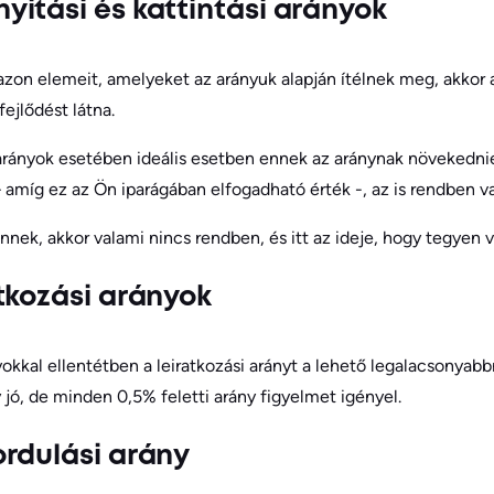
itási és kattintási arányok
on elemeit, amelyeket az arányuk alapján ítélnek meg, akkor a
fejlődést látna.
 arányok esetében ideális esetben ennek az aránynak növekednie 
 amíg ez az Ön iparágában elfogadható érték -, az is rendben v
nek, akkor valami nincs rendben, és itt az ideje, hogy tegyen v
tkozási arányok
nyokkal ellentétben a leiratkozási arányt a lehető legalacsonyabb
 jó, de minden 0,5% feletti arány figyelmet igényel.
rdulási arány