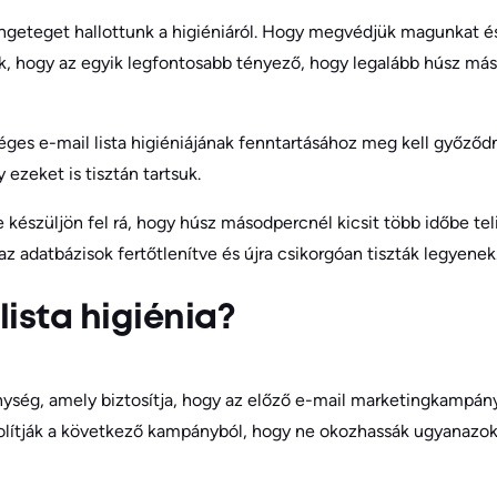
ngeteget hallottunk a higiéniáról. Hogy megvédjük magunkat és
ák, hogy az egyik legfontosabb tényező, hogy legalább húsz m
es e-mail lista higiéniájának fenntartásához meg kell győződnü
 ezeket is tisztán tartsuk.
e készüljön fel rá, hogy húsz másodpercnél kicsit több időbe te
z adatbázisok fertőtlenítve és újra csikorgóan tiszták legyenek
lista higiénia?
enység, amely biztosítja, hogy az előző e-mail marketingkampány
olítják a következő kampányból, hogy ne okozhassák ugyanazoka