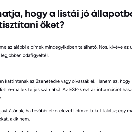
tja, hogy a listái jó állapot
tisztítani őket?
e az alábbi alcímek mindegyikében található. Nos, kivéve az ut
 legjobban odafigyeltél.
n kattintanak az üzenetedre vagy olvassák el. Hanem az, hogy 
ldött e-mailek teljes számából. Az ESP-k ezt az információt has
.
javításának, ha további elkötelezett címzetteket találsz; egy m
okat, akik nem.