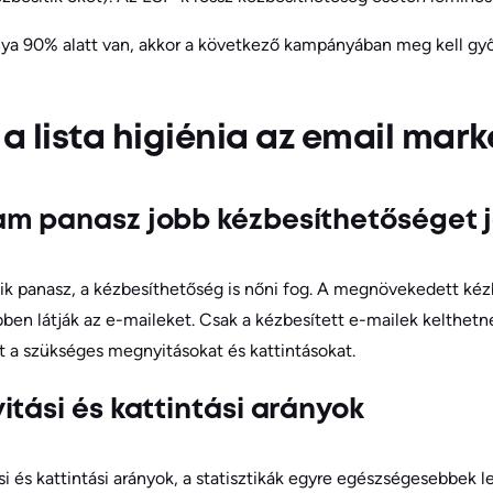
nya 90% alatt van, akkor a következő kampányában meg kell gy
 a lista higiénia az email ma
m panasz jobb kézbesíthetőséget j
k panasz, a kézbesíthetőség is nőni fog. A megnövekedett kézb
ben látják az e-maileket. Csak a kézbesített e-mailek kelthetn
t a szükséges megnyitásokat és kattintásokat.
tási és kattintási arányok
i és kattintási arányok, a statisztikák egyre egészségesebbek l