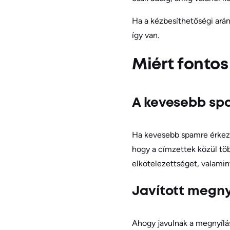
Ha a kézbesíthetőségi ará
így van.
Miért fontos
A kevesebb spa
Ha kevesebb spamre érkezi
hogy a címzettek közül töb
elkötelezettséget, valamin
Javított megnyi
Ahogy javulnak a megnyílás