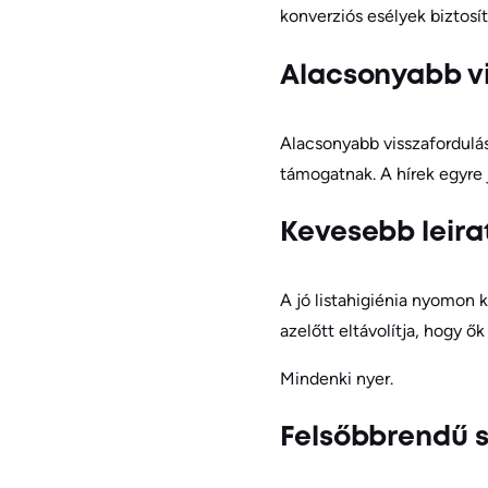
konverziós esélyek biztos
Alacsonyabb vi
Alacsonyabb visszafordulá
támogatnak. A hírek egyre 
Kevesebb leira
A jó listahigiénia nyomon 
azelőtt eltávolítja, hogy ő
Mindenki nyer.
Felsőbbrendű s