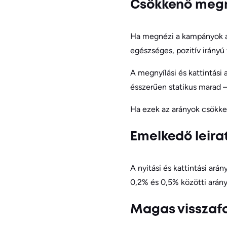
Csökkenő megny
Ha megnézi a kampányok az
egészséges, pozitív irányú 
A megnyílási és kattintási
ésszerűen statikus marad –
Ha ezek az arányok csökken
Emelkedő leira
A nyitási és kattintási ará
0,2% és 0,5% közötti arány
Magas visszafo