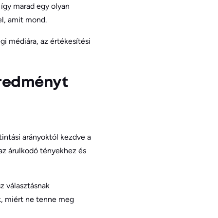
, így marad egy olyan
el, amit mond.
gi médiára, az értékesítési
eredményt
intási arányoktól kezdve a
az árulkodó tényekhez és
sz választásnak
k, miért ne tenne meg