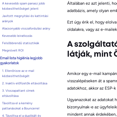
Általában ez azt jelenti, h
A kevesebb spam panasz jobb
kézbesíthetőséget jelent
adatbázis, amely olyan emb
Javított megnyitási és kattintási
arányok
Ezt úgy érik el, hogy elolv
Alacsonyabb visszafordulási arány
oldalakra, vagy az e-maile
Kevesebb leiratkozás
A szolgáltat
Felsőbbrendű statisztikák
Megnövelt ROI
látják, mint 
Email lista higiénia legjobb
gyakorlatok
1. Ellenőrizze az e-mail
Amikor egy e-mail kampányt
kézbesíthetőségét
visszalépéseken át a spam
2. Inaktív előfizetők eltávolítása
adatokhoz, akkor az ESP-k 
3. Visszapattant címek
eltávolítása
Ugyanazokat az adatokat ha
Távolítsa el a kemény
bizonyulnak-e az ügyfeleik
pattanásokat a Bouncerrel
mindent annak érdekében, h
4. Távolítsa el a duplikált és