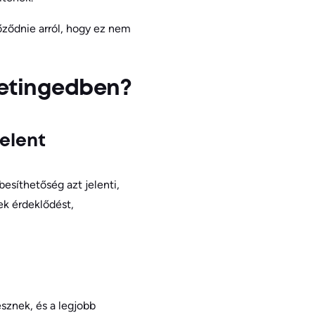
őződnie arról, hogy ez nem
rketingedben?
elent
esíthetőség azt jelenti,
ek érdeklődést,
esznek, és a legjobb