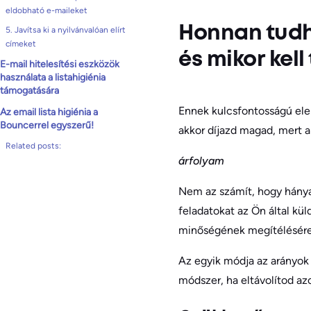
eldobható e-maileket
Honnan tudha
5. Javítsa ki a nyilvánvalóan elírt
címeket
és mikor kell 
E-mail hitelesítési eszközök
használata a listahigiénia
támogatására
Ennek kulcsfontosságú elem
Az email lista higiénia a
Bouncerrel egyszerű!
akkor díjazd magad, mert a
Related posts:
árfolyam
Nem az számít, hogy hánya
feladatokat az Ön által kü
minőségének megítélésére
Az egyik módja az arányok 
módszer, ha eltávolítod az