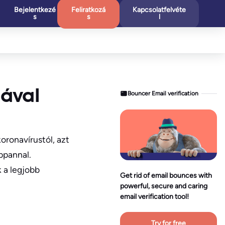
Bejelentkezé
Feliratkozá
Kapcsolatfelvéte
s
s
l
iával
Bouncer Email verification
oronavírustól, azt
ppannal.
 a legjobb
Get rid of email bounces with
powerful, secure and caring
email verification tool!
Try for free