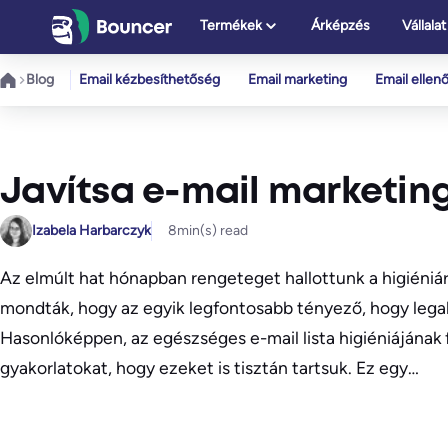
Ugrás
Termékek
Árképzés
Vállalat
a
tartalomhoz
Blog
Email kézbesíthetőség
Email marketing
Email ellen
Javítsa e-mail marketingj
Izabela Harbarczyk
8
min(s) read
Az elmúlt hat hónapban rengeteget hallottunk a higiéniá
mondták, hogy az egyik legfontosabb tényező, hogy lega
Hasonlóképpen, az egészséges e-mail lista higiéniájának 
gyakorlatokat, hogy ezeket is tisztán tartsuk. Ez egy…