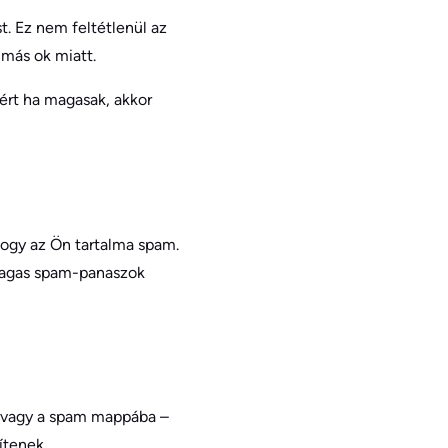
. Ez nem feltétlenül az
 más ok miatt.
ért ha magasak, akkor
hogy az Ön tartalma spam.
 magas spam-panaszok
 (vagy a spam mappába –
ítenek.