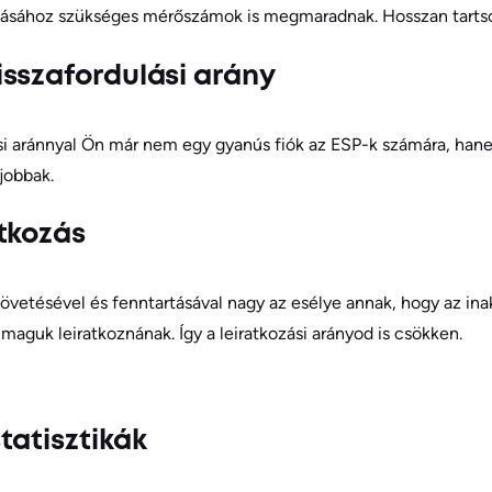
ításához szükséges mérőszámok is megmaradnak. Hosszan tartso
sszafordulási arány
si aránnyal Ön már nem egy gyanús fiók az ESP-k számára, han
jobbak.
tkozás
követésével és fenntartásával nagy az esélye annak, hogy az in
k maguk leiratkoznának. Így a leiratkozási arányod is csökken.
tatisztikák