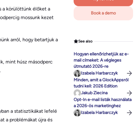
 a körülöttünk élőket a
Book a demo
ásodpercig mossunk kezet
nk arról, hogy betartjuk a
See also
Hogyan ellenőrizhetjük az e-
mail címeket: A végleges
lik, mint húsz másodperc
útmutató 2026-re
.
Izabela Harbarczyk
Minden, amit a GlockAppsról
tudni kell: 2026 Edition
Jakub Ziecina
Opt-In e-mail listák használata
a 2026-ös marketinghez
ban a statisztikákat lefelé
Izabela Harbarczyk
t a problémákat újra és