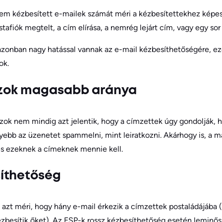
nem kézbesített e-mailek számát méri a kézbesítettekhez képest
stafiók megtelt, a cím elírása, a nemrég lejárt cím, vagy egy sor
azonban nagy hatással vannak az e-mail kézbesíthetőségére, ez
ok.
zok magasabb aránya
ok nem mindig azt jelentik, hogy a címzettek úgy gondolják, 
yebb az üzenetet spammelni, mint leiratkozni. Akárhogy is, a
és ezeknek a címeknek mennie kell.
íthetőség
 azt méri, hogy hány e-mail érkezik a címzettek postaládájába
ézbesítik őket). Az ESP-k rossz kézbesíthetőség esetén leminős