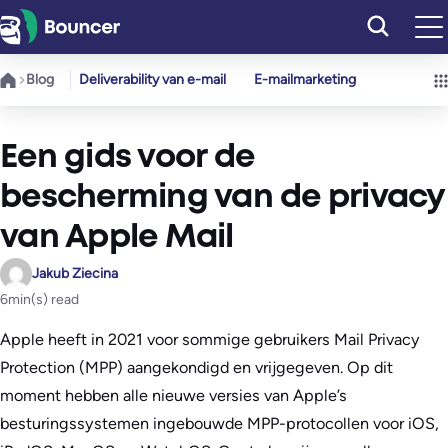
Ga
naar
de
Blog
Deliverability van e-mail
E-mailmarketing
inhoud
Een gids voor de
bescherming van de privacy
van Apple Mail
Jakub Ziecina
6
min(s) read
Apple heeft in 2021 voor sommige gebruikers Mail Privacy
Protection (MPP) aangekondigd en vrijgegeven. Op dit
moment hebben alle nieuwe versies van Apple’s
besturingssystemen ingebouwde MPP-protocollen voor iOS,