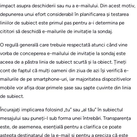
impact asupra deschiderii sau nu a e-mailului. Din acest motiv,
depunerea unui efort considerabil în planificarea și testarea
liniilor de subiect este primul pas pentru a-i determina pe
cititori să deschidă e-mailurile de invitație la sondaj.
O regulă generală care trebuie respectată atunci când vine
vorba de conceperea e-mailului de invitație la sondaj este
aceea de a păstra linia de subiect scurtă și la obiect. Țineți
cont de faptul că mulți oameni din ziua de azi își verifică e-
mailurile de pe smartphone-uri, iar majoritatea dispozitivelor
mobile vor afișa doar primele șase sau șapte cuvinte din linia
de subiect.
Încurajați implicarea folosind „tu” sau „al tău” în subiectul
mesajului sau puneți-l sub forma unei întrebări. Transparența
este, de asemenea, esențială pentru a clarifica ce poate
aștepta destinatarul de la e-mail și pentru a preciza că este