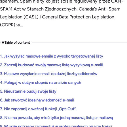
spamem. Spam nie tylko jest ściśle regulowany przez CAN-
SPAM Act w Stanach Zjednoczonych, Canada’s Anti-Spam
Legislation (CASL) i General Data Protection Legislation
(GDPR) w…
Table of content
1. Jak wysyłać masowe emaile z wysoko targetowanej listy
2. Zacznij budować swoją masową listę wysyłkową e-maili
3. Masowe wysyłanie e-maili do dużej liczby odbiorców
4. Polegaj w dużym stopniu na analizie danych
5. Nieustannie buduj swoje listy
6. Jak stworzyć idealną wiadomość e-mail
7. Nie zapomnij o ważnej funkcji „Opt-Out”.
8. Nie ma powodu, aby mieć tylko jedną masową listę e-mailową
9. W razie potrzeby zainwestuj w profesjonalnych pisarzy treści