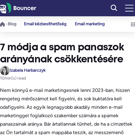
Ugrás
a
tartalomhoz
Blog
Email kézbesíthetőség
Email marketing
7 módja a spam panaszok
arányának csökkentésére
Izabela Harbarczyk
10
min(s) read
Nem könnyű e-mail marketingesnek lenni 2023-ban, hiszen
rengeteg mérőszámot kell figyelni, és sok buktatóra kell
odafigyelni. Az egyik legnagyobb akadály minden e-mail
marketinggel foglalkozó szakember számára a spamek
panaszainak aránya. Bár ártatlannak tűnhet, de ha a címzettek
az Ön tartalmát a spam mappába teszik, az messzemenő