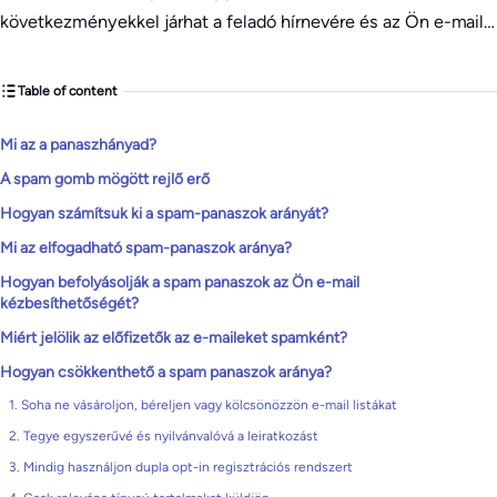
következményekkel járhat a feladó hírnevére és az Ön e-mail…
Table of content
Mi az a panaszhányad?
A spam gomb mögött rejlő erő
Hogyan számítsuk ki a spam-panaszok arányát?
Mi az elfogadható spam-panaszok aránya?
Hogyan befolyásolják a spam panaszok az Ön e-mail
kézbesíthetőségét?
Miért jelölik az előfizetők az e-maileket spamként?
Hogyan csökkenthető a spam panaszok aránya?
1. Soha ne vásároljon, béreljen vagy kölcsönözzön e-mail listákat
2. Tegye egyszerűvé és nyilvánvalóvá a leiratkozást
3. Mindig használjon dupla opt-in regisztrációs rendszert