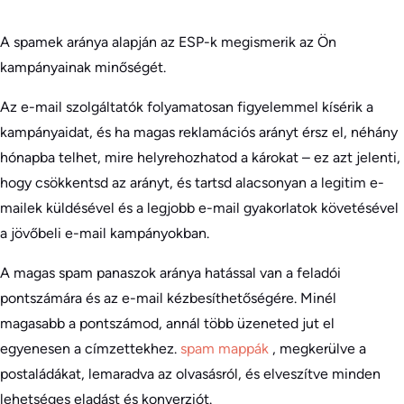
A spamek aránya alapján az ESP-k megismerik az Ön
kampányainak minőségét.
Az e-mail szolgáltatók folyamatosan figyelemmel kísérik a
kampányaidat, és ha magas reklamációs arányt érsz el, néhány
hónapba telhet, mire helyrehozhatod a károkat – ez azt jelenti,
hogy csökkentsd az arányt, és tartsd alacsonyan a legitim e-
mailek küldésével és a legjobb e-mail gyakorlatok követésével
a jövőbeli e-mail kampányokban.
A magas spam panaszok aránya hatással van a feladói
pontszámára és az e-mail kézbesíthetőségére. Minél
magasabb a pontszámod, annál több üzeneted jut el
egyenesen a címzettekhez.
spam mappák
, megkerülve a
postaládákat, lemaradva az olvasásról, és elveszítve minden
lehetséges eladást és konverziót.