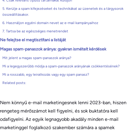
4. Csak releváns típusú tartalmakat küldjön
5. Kerülje a spam kifejezéseket és technikákat az üzenetek és a tárgysorok
összeállításakor.
6. Használjon egyéni domain nevet az e-mail kampányaihoz
7. Tartsa be az egészséges menetrendet
Ne felejtse el megtisztítani a listáját
Magas spam-panaszok aránya: gyakran ismételt kérdések
Mit jelent a magas spam-panaszok aránya?
Mi a legegyszerűbb módja a spam-panaszok arányának csökkentésének?
Mi a rosszabb, egy leiratkozás vagy egy spam panasz?
Related posts:
Nem könnyű e-mail marketingesnek lenni 2023-ban, hiszen
rengeteg mérőszámot kell figyelni, és sok buktatóra kell
odafigyelni. Az egyik legnagyobb akadály minden e-mail
marketinggel foglalkozó szakember számára a spamek