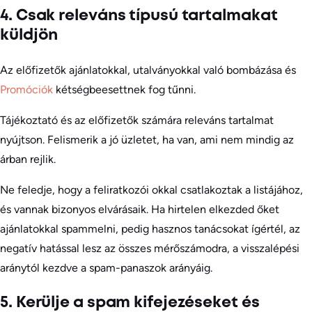
4. Csak releváns típusú tartalmakat
küldjön
Az előfizetők ajánlatokkal, utalványokkal való bombázása és
Promóciók
kétségbeesettnek fog tűnni.
Tájékoztató és az előfizetők számára releváns tartalmat
nyújtson. Felismerik a jó üzletet, ha van, ami nem mindig az
árban rejlik.
Ne feledje, hogy a feliratkozói okkal csatlakoztak a listájához,
és vannak bizonyos elvárásaik. Ha hirtelen elkezded őket
ajánlatokkal spammelni, pedig hasznos tanácsokat ígértél, az
negatív hatással lesz az összes mérőszámodra, a visszalépési
aránytól kezdve a spam-panaszok arányáig.
5. Kerülje a spam kifejezéseket és