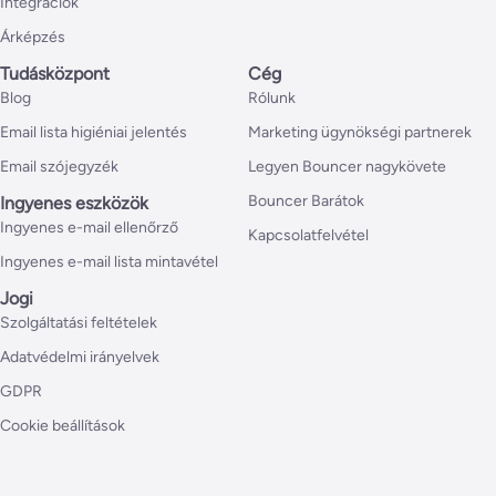
Integrációk
Árképzés
Tudásközpont
Cég
Blog
Rólunk
Email lista higiéniai jelentés
Marketing ügynökségi partnerek
Email szójegyzék
Legyen Bouncer nagykövete
Bouncer Barátok
Ingyenes eszközök
Ingyenes e-mail ellenőrző
Kapcsolatfelvétel
Ingyenes e-mail lista mintavétel
Jogi
Szolgáltatási feltételek
Adatvédelmi irányelvek
GDPR
Cookie beállítások