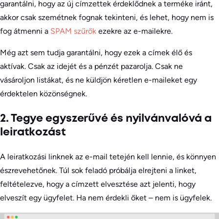
garantálni, hogy az új címzettek érdeklődnek a terméke iránt,
akkor csak szemétnek fognak tekinteni, és lehet, hogy nem is
fog átmenni a
SPAM szűrők
ezekre az e-mailekre.
Még azt sem tudja garantálni, hogy ezek a címek élő és
aktívak. Csak az idejét és a pénzét pazarolja. Csak ne
vásároljon listákat, és ne küldjön kéretlen e-maileket egy
érdektelen közönségnek.
2. Tegye egyszerűvé és nyilvánvalóvá a
leiratkozást
A leiratkozási linknek az e-mail tetején kell lennie, és könnyen
észrevehetőnek. Túl sok feladó próbálja elrejteni a linket,
feltételezve, hogy a címzett elvesztése azt jelenti, hogy
elveszít egy ügyfelet. Ha nem érdekli őket – nem is ügyfelek.