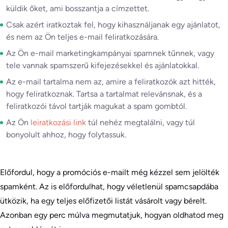
küldik őket, ami bosszantja a címzettet.
Csak azért iratkoztak fel, hogy kihasználjanak egy ajánlatot,
és nem az Ön teljes e-mail feliratkozására.
Az Ön e-mail marketingkampányai spamnek tűnnek, vagy
tele vannak spamszerű kifejezésekkel és ajánlatokkal.
Az e-mail tartalma nem az, amire a feliratkozók azt hitték,
hogy feliratkoznak. Tartsa a tartalmat relevánsnak, és a
feliratkozói távol tartják magukat a spam gombtól.
Az Ön
leiratkozási link
túl nehéz megtalálni, vagy túl
bonyolult ahhoz, hogy folytassuk.
Előfordul, hogy a promóciós e-mailt még kézzel sem jelölték
spamként. Az is előfordulhat, hogy véletlenül spamcsapdába
ütközik, ha egy teljes előfizetői listát vásárolt vagy bérelt.
Azonban egy perc múlva megmutatjuk, hogyan oldhatod meg