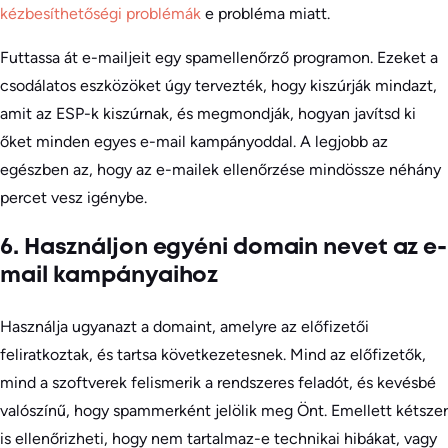
kézbesíthetőségi problémák
e probléma miatt.
Futtassa át e-mailjeit egy spamellenőrző programon. Ezeket a
csodálatos eszközöket úgy tervezték, hogy kiszúrják mindazt,
amit az ESP-k kiszúrnak, és megmondják, hogyan javítsd ki
őket minden egyes e-mail kampányoddal. A legjobb az
egészben az, hogy az e-mailek ellenőrzése mindössze néhány
percet vesz igénybe.
6. Használjon egyéni domain nevet az e-
mail kampányaihoz
Használja ugyanazt a domaint, amelyre az előfizetői
feliratkoztak, és tartsa következetesnek. Mind az előfizetők,
mind a szoftverek felismerik a rendszeres feladót, és kevésbé
valószínű, hogy spammerként jelölik meg Önt. Emellett kétszer
is ellenőrizheti, hogy nem tartalmaz-e technikai hibákat, vagy