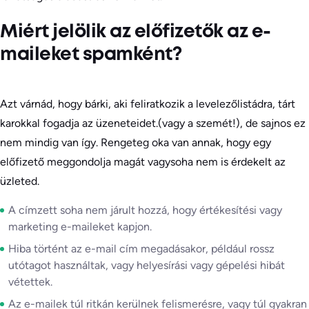
Miért jelölik az előfizetők az e-
maileket spamként?
Azt várnád, hogy bárki, aki feliratkozik a levelezőlistádra, tárt
karokkal fogadja az üzeneteidet.(vagy a szemét!), de sajnos ez
nem mindig van így. Rengeteg oka van annak, hogy egy
előfizető meggondolja magát vagysoha nem is érdekelt az
üzleted.
A címzett soha nem járult hozzá, hogy értékesítési vagy
marketing e-maileket kapjon.
Hiba történt az e-mail cím megadásakor, például rossz
utótagot használtak, vagy helyesírási vagy gépelési hibát
vétettek.
Az e-mailek túl ritkán kerülnek felismerésre, vagy túl gyakran