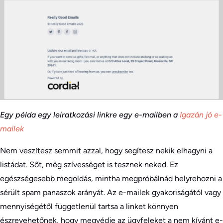
Egy példa egy leiratkozási linkre egy e-mailben a
Igazán jó e-
mailek
Nem veszítesz semmit azzal, hogy segítesz nekik elhagyni a
listádat. Sőt, még szívességet is tesznek neked. Ez
egészségesebb megoldás, mintha megpróbálnád helyrehozni a
sérült spam panaszok arányát. Az e-mailek gyakoriságától vagy
mennyiségétől függetlenül tartsa a linket könnyen
észrevehetőnek, hogy megvédje az ügyfeleket a nem kívánt e-