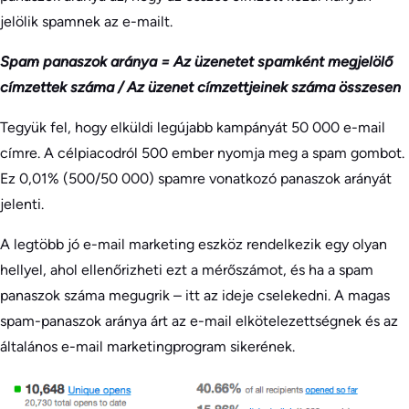
jelölik spamnek az e-mailt.
Spam panaszok aránya = Az üzenetet spamként megjelölő
címzettek száma / Az üzenet címzettjeinek száma összesen
Tegyük fel, hogy elküldi legújabb kampányát 50 000 e-mail
címre. A célpiacodról 500 ember nyomja meg a spam gombot.
Ez 0,01% (500/50 000) spamre vonatkozó panaszok arányát
jelenti.
A legtöbb jó e-mail marketing eszköz rendelkezik egy olyan
hellyel, ahol ellenőrizheti ezt a mérőszámot, és ha a spam
panaszok száma megugrik – itt az ideje cselekedni. A magas
spam-panaszok aránya árt az e-mail elkötelezettségnek és az
általános e-mail marketingprogram sikerének.