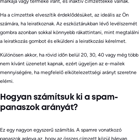
márkája vagy terméke iránt, és inaktív címzettekké válnak.
Ha a címzettek elveszítik érdeklődésüket, az ideális az Ön
számára, ha leiratkoznak. Az eszköztárukban lévő levélszemét
gombra azonban sokkal könnyebb rákattintani, mint megtalálni
a leiratkozás gombot és elküldeni a leiratkozási kérelmet.
Különösen akkor, ha rövid időn belül 20, 30, 40 vagy még több
nem kívánt üzenetet kapnak, ezért ügyeljen az e-mailek
mennyiségére, ha megfelelő elkötelezettségi arányt szeretne
elérni.
Hogyan számítsuk ki a spam-
panaszok arányát?
Ez egy nagyon egyszerű számítás. A spamre vonatkozó
panaszok aránya az, hogy az összes címzett közül hányan