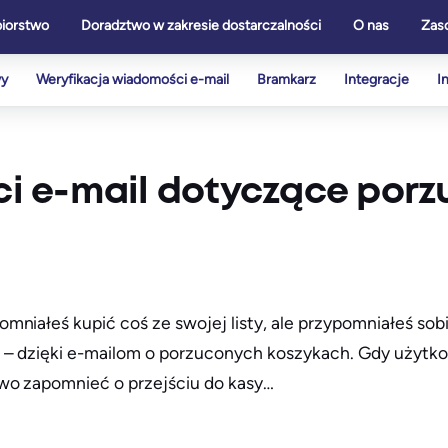
biorstwo
Doradztwo w zakresie dostarczalności
O nas
Zas
wy
Weryfikacja wiadomości e-mail
Bramkarz
Integracje
I
i e-mail dotyczące por
niałeś kupić coś ze swojej listy, ale przypomniałeś sobi
 – dzięki e-mailom o porzuconych koszykach. Gdy użytko
owo zapomnieć o przejściu do kasy…