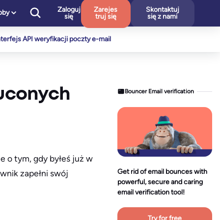
Zaloguj
Zarejes
Skontaktuj
oby
się
truj się
się z nami
nterfejs API weryfikacji poczty e-mail
zuconych
Bouncer Email verification
e o tym, gdy byłeś już w
Get rid of email bounces with
wnik zapełni swój
powerful, secure and caring
email verification tool!
Try for free