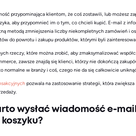
ość przypominająca klientom, że coś zostawili, lub możesz zap
zyka, aby przypomnieć im o tym, co chcieli kupić. E-mail z in
stną metodą zmniejszenia liczby niekompletnych zamówień i o
ntów do powrotu i zakupu produktów, którymi byli zainteresowa
żnych rzeczy, które można zrobić, aby zmaksymalizować współc
merce, zawsze znajdą się klienci, którzy nie dokończą zakupó
o normalne w branży i coś, czego nie da się całkowicie uniknąć
ansakcyjnych
pozwala na zastosowanie strategii, która zwiększa
rzedaży.
rto wysłać wiadomość e-mail
 koszyku?