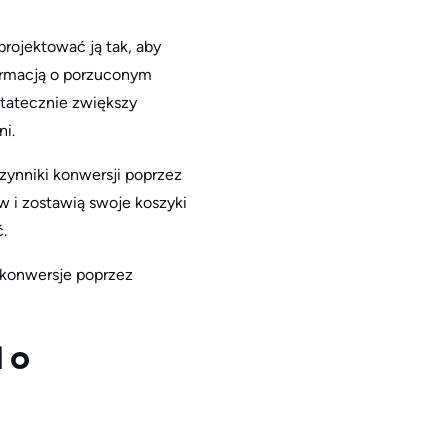
rojektować ją tak, aby
formacją o porzuconym
statecznie zwiększy
ni.
zynniki konwersji poprzez
w i zostawią swoje koszyki
.
 konwersje poprzez
 o