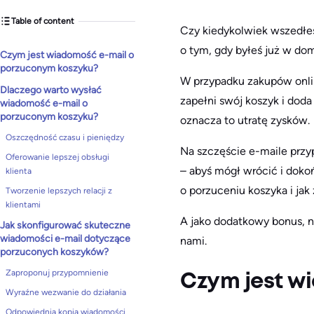
Table of content
Czy kiedykolwiek wszedłeś
o tym, gdy byłeś już w do
Czym jest wiadomość e-mail o
porzuconym koszyku?
W przypadku zakupów onlin
Dlaczego warto wysłać
zapełni swój koszyk i dod
wiadomość e-mail o
porzuconym koszyku?
oznacza to utratę zysków.
Oszczędność czasu i pieniędzy
Na szczęście e-maile przy
Oferowanie lepszej obsługi
– abyś mógł wrócić i doko
klienta
o porzuceniu koszyka i jak
Tworzenie lepszych relacji z
klientami
A jako dodatkowy bonus, 
Jak skonfigurować skuteczne
wiadomości e-mail dotyczące
nami.
porzuconych koszyków?
Zaproponuj przypomnienie
Czym jest w
Wyraźne wezwanie do działania
Odpowiednia kopia wiadomości