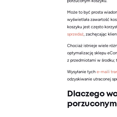
porzuconym koszyku.
Może to być prosta wiadom
wyświetlała zawartość kos
koszyku jest często korzy
sprzedaż
, zachęcając klie
Chociaż istnieje wiele ró
optymalizację sklepu eCom
z przedmiotami w środku; t
Wysyłanie tych
e-maili tr
odzyskiwanie utraconej sp
Dlaczego wa
porzuconym