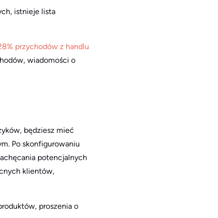
, istnieje lista
28% przychodów z handlu
ychodów, wiadomości o
zyków, będziesz mieć
ym. Po skonfigurowaniu
achęcania potencjalnych
cnych klientów,
roduktów, proszenia o