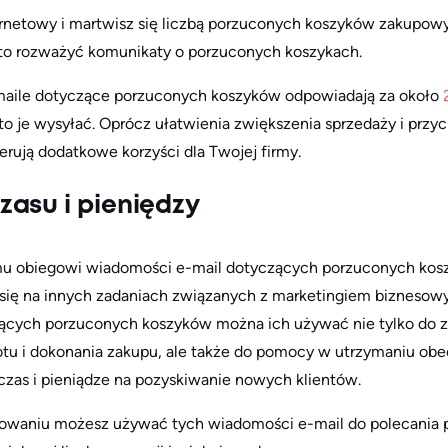
ernetowy i martwisz się liczbą porzuconych koszyków zakupowych
to rozważyć komunikaty o porzuconych koszykach.
-maile dotyczące porzuconych koszyków odpowiadają za około
to je wysyłać. Oprócz ułatwienia zwiększenia sprzedaży i prz
rują dodatkowe korzyści dla Twojej firmy.
asu i pieniędzy
u obiegowi wiadomości e-mail dotyczących porzuconych kos
 się na innych zadaniach związanych z marketingiem biznesow
ących porzuconych koszyków można ich używać nie tylko do z
tu i dokonania zakupu, ale także do pomocy w utrzymaniu obe
czas i pieniądze na pozyskiwanie nowych klientów.
owaniu możesz używać tych wiadomości e-mail do polecania p