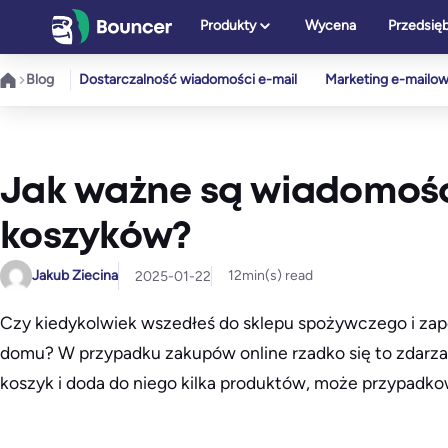
Przejdź
Produkty
Wycena
Przedsię
do
treści
Blog
Dostarczalność wiadomości e-mail
Marketing e-mailo
Jak ważne są wiadomośc
koszyków?
Jakub Ziecina
12
min(s) read
2025-01-22
Czy kiedykolwiek wszedłeś do sklepu spożywczego i zapom
domu? W przypadku zakupów online rzadko się to zdarza
koszyk i doda do niego kilka produktów, może przypadk