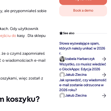
y, ale przypomniałeś sobie
Book a demo
ykach. Gdy użytkownik
See also
ejściu do
kasy
.
Dla sklepu
Słowa wyzwalające spam,
których należy unikać w 2026
, że o czymś zapomniałeś
r.
Izabela Harbarczyk
eć o wiadomościach e-mail
Wszystko, co musisz wiedzieć
o GlockApps: Edycja 2026
Jakub Ziecina
oszykami, więc zostań z
Jak sprawdzić, czy wiadomość
e-mail zostanie odrzucona w
2026 roku?
Jakub Ziecina
m koszyku?